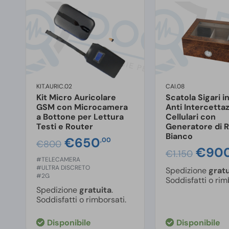
KIT.AURIC.02
CAI.08
Kit Micro Auricolare
Scatola Sigari i
GSM con Microcamera
Anti Intercetta
a Bottone per Lettura
Cellulari con
Testi e Router
Generatore di 
Bianco
Il
€
650
Il
,00
ezzo
€
800
Il
€
90
prezzo
prezzo
€
1.150
tuale
#TELECAMERA
prez
originale
attuale
#ULTRA DISCRETO
Spedizione
gratu
origi
#2G
era:
è:
Soddisfatti o rim
80,00.
era:
Spedizione
gratuita
.
€800,00.
€650,00.
Soddisfatti o rimborsati.
€1.15
Disponibile
Disponibile