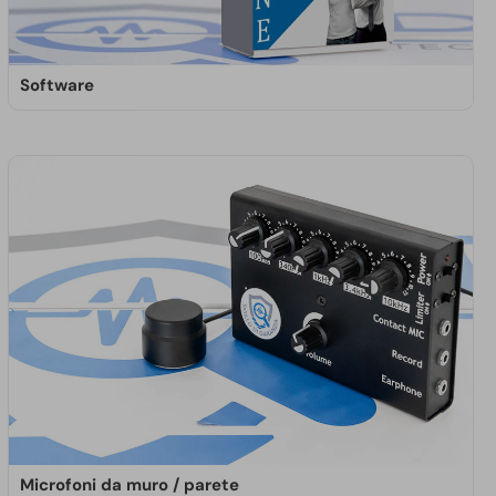
Software
I software per PC e smartphone Doctorspy
consentono l'accesso completo al dispositivo
controllato. I programmi anti-intercettazione
proteggono la segretezza delle comunicazioni
telefoniche.
SCOPRI DI PIÙ
Microfoni da muro / parete