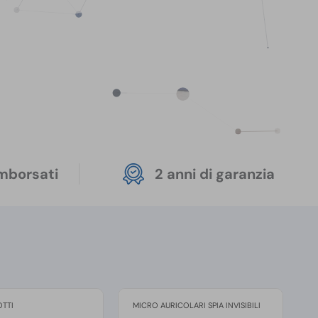
imborsati
2 anni di garanzia
OTTI
MICRO AURICOLARI SPIA INVISIBILI
R