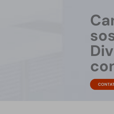
cellulari da intercettazioni non autorizzate,
bloccando ogni trasmissione come se il dispositivo
Can
fosse spento.
SCOPRI DI PIÙ
sos
Div
co
CONTAT