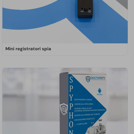
Mini registratori spia
I mini registratori vocali Doctorspy assicurano
prestazioni evolute con registrazioni di altissima
qualità. Assicurano dimensioni ridotte e incredibili
tempi di registrazione, con durate superiori a un
anno.
SCOPRI DI PIÙ