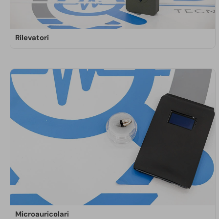
Rilevatori
I rilevatori di microspie e telecamere consentono di
individuare apparati di spionaggio nascosti, accesi,
spenti o in stand-by. I nostri dispositivi
professionali assicurano la certezza del risultato.
SCOPRI DI PIÙ
Microauricolari