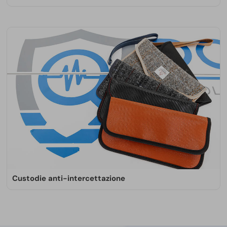
Le fototrappole professionali Doctorspy sono
piccole, resistenti e facili da nascondere grazie alla
scocca mimetica. Utili per videosorveglianza,
monitoraggio fauna o contro lo sversamento
abusivo di rifiuti.
SCOPRI DI PIÙ
Custodie anti-intercettazione
Le custodie anti-intercettazione proteggono i