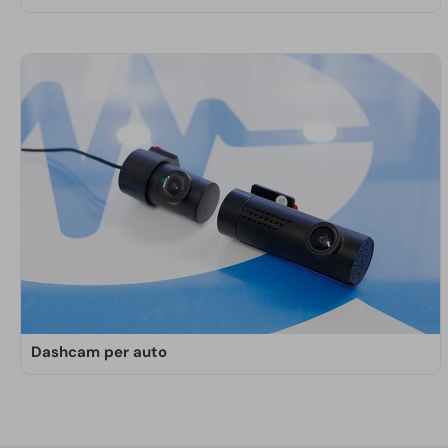
I microauricolari Doctorspy garantiscono la
sicurezza delle comunicazioni. Assicurano una
qualità audio di altissimo livello e la massima
discrezione. Nel catalogo sono presenti anche kit
con videocamera integrata.
SCOPRI DI PIÙ
Dashcam per auto
Dashcam per auto anteriori e posteriori con