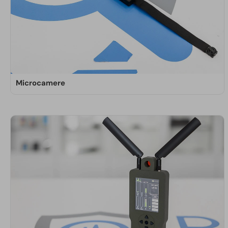
Microcamere
Doctorspy offre microcamere di alta qualità con
risoluzioni HD e full HD, per riprese nitide e
dettagliate. Il catalogo include modelli con DVR, wi-
fi, visione notturna, infrarossi e rilevazione di
movimento.
SCOPRI DI PIÙ