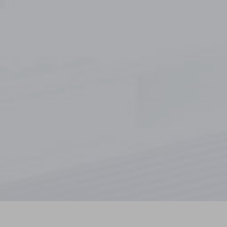
registrazione HD, WiFi e funzioni avanzate per
monitorare ogni spostamento in modo pratico e
discreto.
SCOPRI DI PIÙ