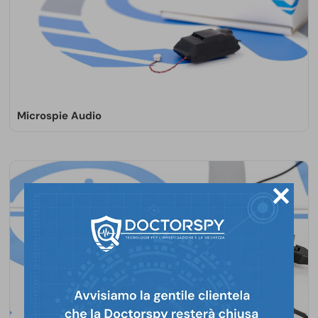
Microspie Audio
Dotate di microfoni di alta qualità, le microspie
audio Doctorspy consentono l’ascolto in tempo
reale. Le tecnologie radio, GSM e wifi soddisfano
ogni esigenza. I modelli più evoluti includono
l'attivazione vocale (VOX).
SCOPRI DI PIÙ