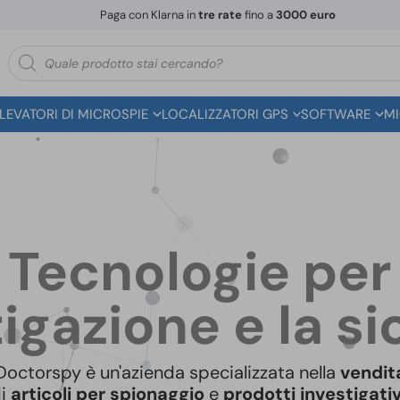
Paga con Klarna in
tre rate
fino a
3000 euro
Ricerca
prodotti
ILEVATORI DI MICROSPIE
LOCALIZZATORI GPS
SOFTWARE
MI
Tecnologie per
tigazione e la s
Doctorspy è un'azienda specializzata nella
vendit
di
articoli per spionaggio
e
prodotti investigativ