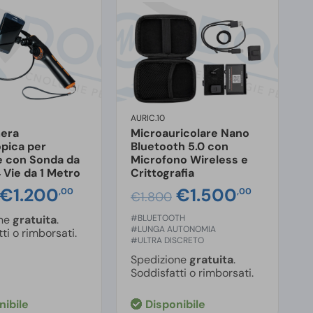
AURIC.10
R
era
Microauricolare Nano
R
pica per
Bluetooth 5.0 con
n
e con Sonda da
Microfono Wireless e
Vie da 1 Metro
Crittografia
P
Il
€
1.200
Il
Il
€
1.500
Il
,00
,00
€
1.800
prezzo
prezzo
prezzo
prezzo
one
gratuita
.
#BLUETOOTH
#
originale
attuale
originale
attual
#LUNGA AUTONOMIA
#
ti o rimborsati.
#ULTRA DISCRETO
#
era:
è:
era:
è:
Spedizione
gratuita
.
€1.300,00.
€1.200,00.
€1.800,00.
€1.500
Soddisfatti o rimborsati.
S
nibile
Disponibile