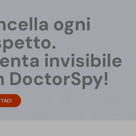
Accessori per i nostri prodotti. Batterie,
trasformatori per cimici e micro telecamere,
cella ogni
illuminatori IR, scocche e staffe per fototrappole.
SCOPRI DI PIÙ
petto.
enta invisibile
n DoctorSpy!
TACI