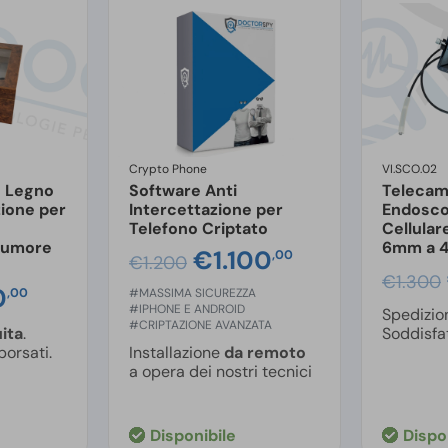
Crypto Phone
VI.SCO.02
n Legno
Software Anti
Telecam
zione per
Intercettazione per
Endosco
Telefono Criptato
Cellular
Rumore
6mm a 4 
Il
€
1.100
Il
,00
€
1.200
prezzo
prezzo
€
1.300
0
Il
,00
#MASSIMA SICUREZZA
originale
attuale
#IPHONE E ANDROID
Spedizi
zo
prezzo
#CRIPTAZIONE AVANZATA
era:
è:
ita
.
Soddisfat
nale
attuale
borsati.
Installazione
da remoto
€1.200,00.
€1.100,00.
è:
a opera dei nostri tecnici
0,00.
€900,00.
Disponibile
Dispo