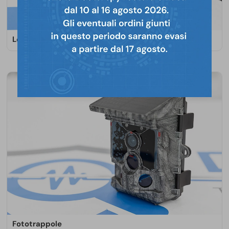
Localizzatori GPS
I localizzatori satellitari Doctorspy garantiscono una
precisione fino a pochi centimetri dal bersaglio. Sui
modelli più evoluti sono disponibili tracking in
tempo reale, risparmio energetico e microfoni
ambientali.
SCOPRI DI PIÙ
Fototrappole