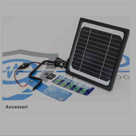
I microfoni a contatto catturano le vibrazioni
direttamente dalle superfici, trasformandole in
suoni udibili. Ideali per monitoraggi speciali,
captano anche rumori sottili, offrendo un ascolto
nitido e dettagliato.
SCOPRI DI PIÙ
Accessori