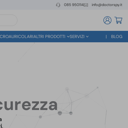
085 950114
info@doctorspy.it
CROAURICOLARI
ALTRI PRODOTTI
SERVIZI
BLOG
icurezza
a
i
.