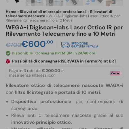
Home
»
Rilevatori di microspie professionali
»
Rilevatori di
telecamere nascoste
»
WEGA-i Digiscan-labs Laser Ottico IR per
Rilevamento Telecamere fino a 10 Metri
WEGA-i Digiscan-labs Laser Ottico IR per
Rilevamento Telecamere fino a 10 Metri
Il
Il
€
600
,00
€
700
prezzo
prezzo
Disponibile
originale
attuale
Possibilità di consegna RISERVATA in FermoPoint BRT
era:
è:
Paga in 3 rate da
€ 200.00
al
mese senza interessi con
€700,00.
€600,00.
Rilevatore ottico di telecamere nascoste
WAGA-i
con
filtro IR integrato
e
portata di 10 metri
.
Dispositivo professionale
per contromisure di
sorveglianza.
Rileva lenti di telecamere nascoste grazie al suo
innovativo principio ottico.