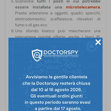
Scansiona
tutti i posti in cui potrebbe
essere installata una
microtelecamera
.
Presta attenzione a oggetti, quadri, specchi,
elettrodomestici, scaffalature, rilevatori di
fumo o di gas ecc.
Uno sfondo bianco può mascherare una
telecamera poiché riflette anche i fasci IR.
Quindi,
fai attenzione quando ispezioni
superfici bianche
. Prova diverse posizioni e
angolazioni.
Regola la potenza della radiazione
a seconda
della distanza dalla superficie che stai
ispezionando.
La presenza di una telecamera nascosta è
segnalata da un
punto luminoso
. Quando ne
vedi uno, cambia leggermente la tua posizione
per verificare che non si tratti di un
falso
positivo
prodotto da un oggetto metallico o
una superficie brillante. Se continui a vedere il