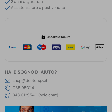
Rilevamento
2 anni di garanzia
Telecamere
Assistenza pre e post vendita
fino
a
10
Metri
quantità
HAI BISOGNO DI AIUTO?
shop@doctorspy.it
085 950114
348 0129540 (solo chat)