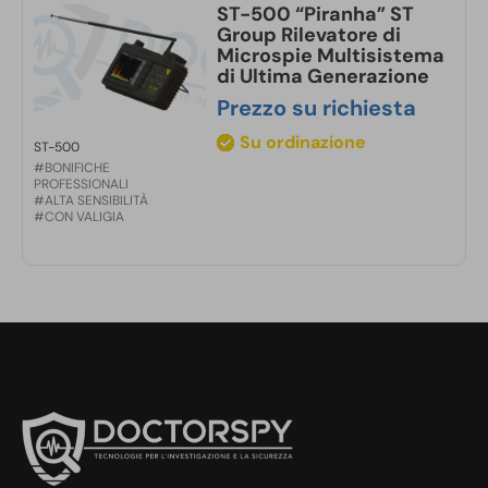
ST-500 “Piranha” ST
Group Rilevatore di
Microspie Multisistema
di Ultima Generazione
Prezzo su richiesta
Su ordinazione
ST-500
#BONIFICHE
PROFESSIONALI
#ALTA SENSIBILITÀ
#CON VALIGIA