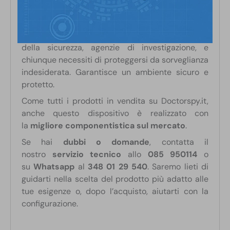
punto luminoso, ispeziona fisicamente la zona.
Ripeti questa procedura in tutto l’ambiente.
Il WEGA-i è la scelta ideale per professionisti
della sicurezza, agenzie di investigazione, e
chiunque necessiti di proteggersi da sorveglianza
indesiderata. Garantisce un ambiente sicuro e
protetto.
Come tutti i prodotti in vendita su Doctorspy.it,
anche questo dispositivo è realizzato con
la
migliore componentistica sul mercato
.
Se hai
dubbi o domande
, contatta il
nostro
servizio tecnico
allo
085 950114
o
su
Whatsapp
al
348 01 29 540
. Saremo lieti di
guidarti nella scelta del prodotto più adatto alle
tue esigenze o, dopo l’acquisto, aiutarti con la
configurazione.