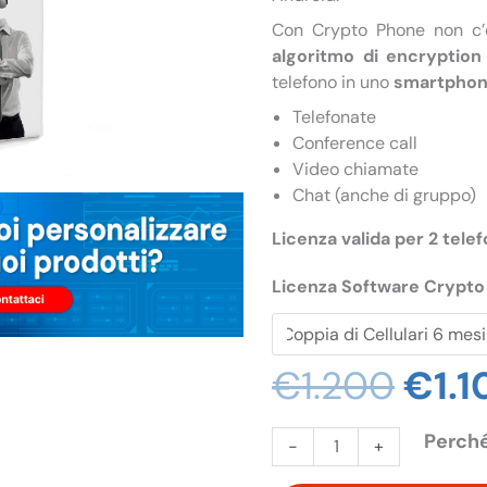
Con Crypto Phone non c
algoritmo di encryptio
telefono in uno
smartphone
Telefonate
Conference call
Video chiamate
Chat (anche di gruppo)
Licenza valida per 2 telef
Licenza Software Crypto
€
1.200
Il
€
1.
prez
orig
Perché
Software
-
+
era:
Anti