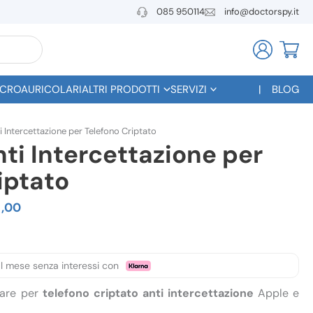
085 950114
info@doctorspy.it
CROAURICOLARI
ALTRI PRODOTTI
SERVIZI
BLOG
 Intercettazione per Telefono Criptato
ti Intercettazione per
iptato
0
Il
,00
o
prezzo
ale
attuale
l mese senza interessi con
è:
ware per
telefono criptato anti intercettazione
Apple e
0,00.
€1.100,00.