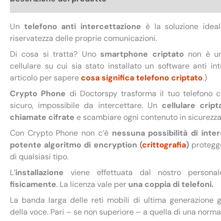
Un
telefono anti intercettazione
è la soluzione idea
riservatezza delle proprie comunicazioni.
Di cosa si tratta? Uno
smartphone criptato
non è un
cellulare su cui sia stato installato un software anti in
articolo per sapere
cosa significa telefono criptato
.)
Crypto Phone
di Doctorspy trasforma il tuo telefono c
sicuro, impossibile da intercettare. Un
cellulare crip
chiamate cifrate
e scambiare ogni contenuto in sicurezza
Con Crypto Phone non c’è
nessuna possibilità di inte
potente algoritmo di encryption (
crittografia
)
protegge
di qualsiasi tipo.
L’
installazione
viene effettuata dal nostro persona
fisicamente
. La licenza vale per
una coppia di telefoni.
La banda larga delle reti mobili di ultima generazione g
della voce. Pari – se non superiore – a quella di una norma