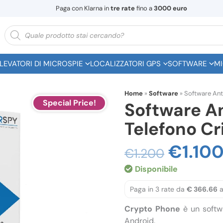
Paga con Klarna in
tre rate
fino a
3000 euro
Ricerca
prodotti
ILEVATORI DI MICROSPIE
LOCALIZZATORI GPS
SOFTWARE
MI
Home
»
Software
»
Software Anti
Special Price!
Software An
Telefono Cr
Il
€
1.10
€
1.200
prezz
Disponibile
origin
Paga in 3 rate da
€ 366.66
a
era:
Crypto Phone
è un soft
€1.20
Android.