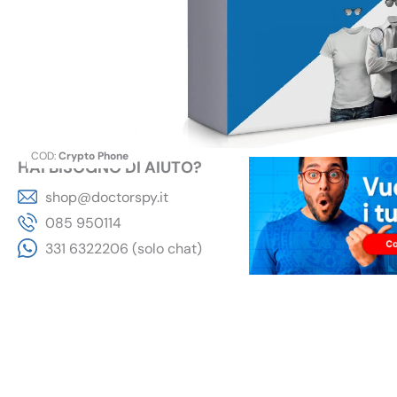
COD:
Crypto Phone
HAI BISOGNO DI AIUTO?
shop@doctorspy.it
085 950114
331 6322206 (solo chat)