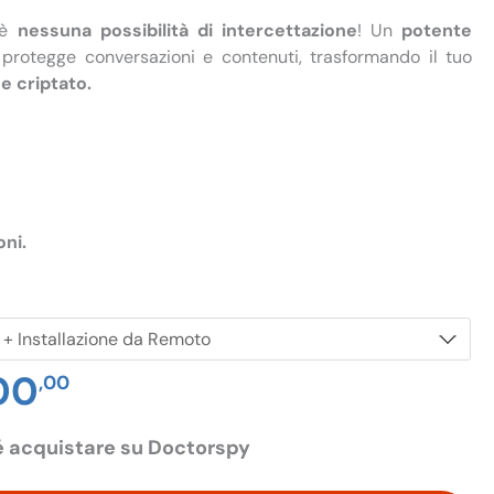
’è
nessuna possibilità di intercettazione
! Un
potente
n
protegge conversazioni e contenuti, trasformando il tuo
 criptato.
oni.
100
Il
,00
zo
prezzo
inale
attuale
 acquistare su Doctorspy
è: