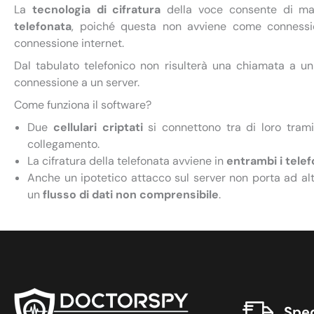
La
tecnologia di cifratura
della voce consente di man
telefonata
, poiché questa non avviene come connessio
connessione internet.
Dal tabulato telefonico non risulterà una chiamata a u
connessione a un server.
Come funziona il software?
Due
cellulari criptati
si connettono tra di loro tram
collegamento.
La cifratura della telefonata avviene in
entrambi i telefo
Anche un ipotetico attacco sul server non porta ad altr
un
flusso di dati non comprensibile
.
In pratica, ciò che si può intercettare non è altro 
stringhe di dati cifrati inutilizzabili senza le specifiche 
Le chiavi
vengono variate dinamicamente
, e in modo d
stessa conversazione sicura.
In questo modo, tutti i dati viaggiano cifrati sulla rete fi
Sped
telefonino ricevente. Questo complesso procedimento 