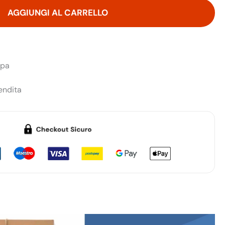
00,00.
€1.100,00.
AGGIUNGI AL CARRELLO
opa
endita