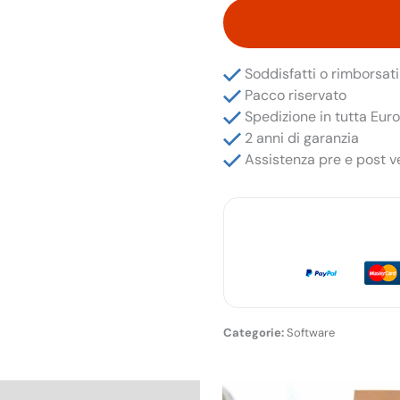
€1.2
Intercettazione
per
Telefono
Criptato
Soddisfatti o rimborsati
quantità
Pacco riservato
Spedizione in tutta Eur
2 anni di garanzia
Assistenza pre e post v
Software