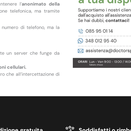
tenere l’
anonimato della
ne telefonica, ma tramite
n numero di telefono, ma la
ite un server che funge da
ni cellulari.
o che all’intercettazione di
che un insieme di numeri e
chiavi.
el tutto
casuale
, durante la
nché non vengono decifrati dal
izione gratuita
Soddisfatti o rimb
avviene in modo semplice e