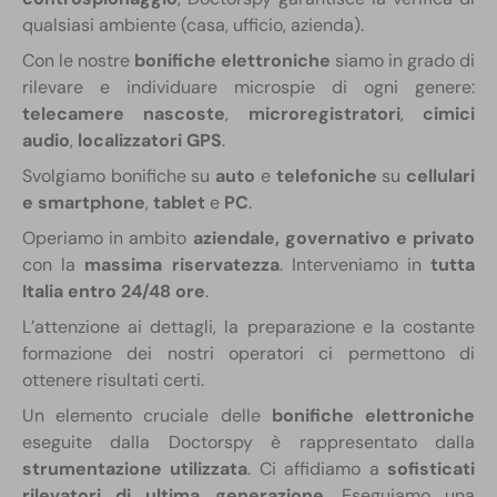
qualsiasi ambiente (casa, ufficio, azienda).
Con le nostre
bonifiche elettroniche
siamo in grado di
rilevare e individuare microspie di ogni genere:
telecamere nascoste
,
microregistratori
,
cimici
audio
,
localizzatori GPS
.
Svolgiamo bonifiche su
auto
e
telefoniche
su
cellulari
e smartphone
,
tablet
e
PC
.
Operiamo in ambito
aziendale, governativo e privato
con la
massima riservatezza
. Interveniamo in
tutta
Italia entro 24/48 ore
.
L’attenzione ai dettagli, la preparazione e la costante
formazione dei nostri operatori ci permettono di
ottenere risultati certi.
Un elemento cruciale delle
bonifiche elettroniche
eseguite dalla Doctorspy è rappresentato dalla
strumentazione utilizzata
. Ci affidiamo a
sofisticati
rilevatori di ultima generazione
. Eseguiamo una