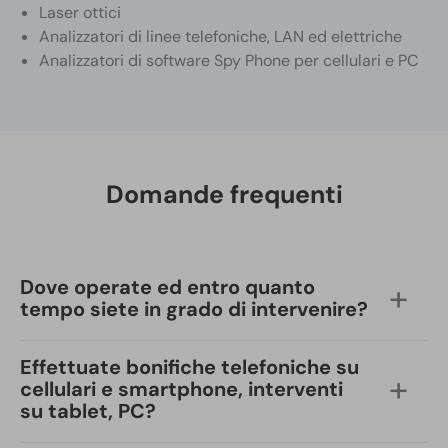
Laser ottici
Analizzatori di linee telefoniche, LAN ed elettriche
Analizzatori di software Spy Phone per cellulari e PC
Domande frequenti
Dove operate ed entro quanto
+
tempo siete in grado di intervenire?
Effettuate bonifiche telefoniche su
Doctorspy ha sede in
Abruzzo
, a
Città Sant’Angelo
+
cellulari e smartphone, interventi
(Pescara)
, ma eseguiamo bonifiche ambientali da
su tablet, PC?
microspie
in tutta Italia
nell’arco di
24/48 ore
.