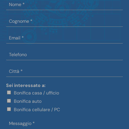
N
o
m
C
e
o
g
E
n
m
o
a
m
T
i
e
e
l
l
*
C
e
i
f
t
o
Sei interessato a:
t
n
à
o
Bonifica casa / ufficio
*
Bonifica auto
Bonifica cellulare / PC
M
e