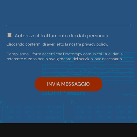
s
s
a
g
g
i
P
Autorizzo il trattamento dei dati personali
o
r
Cliccando confermi di aver letto la nostra
privacy policy
.
*
i
v
Compilando il form accetti che Doctorspy comunichi i tuoi dati al
a
referente di zona per lo svolgimento del servizio, ove necessario.
c
y
p
o
INVIA MESSAGGIO
l
i
c
y
*