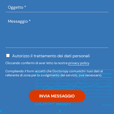
t
o
O
t
n
g
à
o
g
*
M
e
e
t
s
t
s
o
a
*
g
g
i
P
Autorizzo il trattamento dei dati personali
o
r
Cliccando confermi di aver letto la nostra
privacy policy
.
*
i
v
Compilando il form accetti che Doctorspy comunichi i tuoi dati al
a
referente di zona per lo svolgimento del servizio, ove necessario.
c
y
p
o
INVIA MESSAGGIO
l
i
c