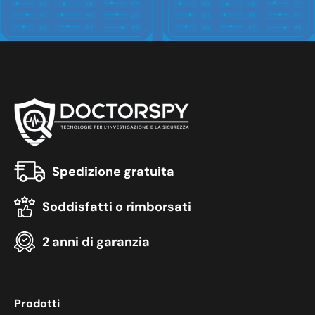
y
*
Spedizione gratuita
Soddisfatti o rimborsati
2 anni di garanzia
Prodotti