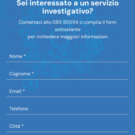
Sei interessato a un servizio
investigativo?
Contattaci allo 085 950114 o compila il form
sottostante
per richiedere maggiori informazioni
N
o
m
C
e
o
g
E
n
m
o
a
m
T
i
e
e
l
l
*
C
e
i
f