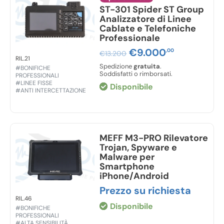
ST-301 Spider ST Group
Analizzatore di Linee
Cablate e Telefoniche
Professionale
Il
€
9.000
Il
,00
€
13.200
RIL.21
prezzo
prezzo
Spedizione
gratuita
.
#BONIFICHE
originale
attuale
Soddisfatti o rimborsati.
PROFESSIONALI
era:
è:
#LINEE FISSE
Disponibile
€13.200,00.
€9.000,00
#ANTI INTERCETTAZIONE
MEFF M3-PRO Rilevatore
Trojan, Spyware e
Malware per
Smartphone
iPhone/Android
Prezzo su richiesta
RIL.46
Disponibile
#BONIFICHE
PROFESSIONALI
#ALTA SENSIBILITÀ