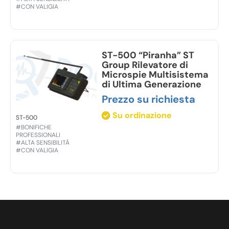
#CON VALIGIA
ST-500 “Piranha” ST
Group Rilevatore di
Microspie Multisistema
di Ultima Generazione
Prezzo su richiesta
Su ordinazione
ST-500
#BONIFICHE
PROFESSIONALI
#ALTA SENSIBILITÀ
#CON VALIGIA