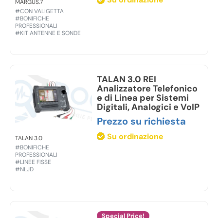
MARGUS.7
Uscita per registrazione audio:
jack 3.5mm
#CON VALIGETTA
Uscita per comando “REMOTE”
#BONIFICHE
PROFESSIONALI
registratore:
jack 3.5mm
#KIT ANTENNE E SONDE
TALAN 3.0 REI
Analizzatore Telefonico
e di Linea per Sistemi
Digitali, Analogici e VoIP
Prezzo su richiesta
Su ordinazione
TALAN 3.0
#BONIFICHE
PROFESSIONALI
#LINEE FISSE
#NLJD
Special Price!