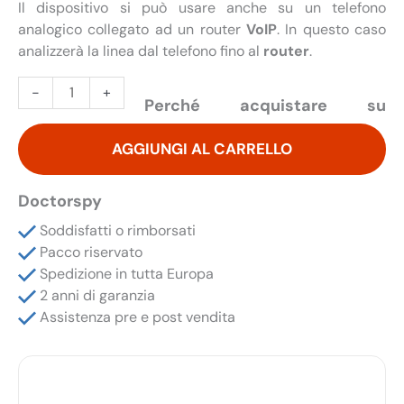
Il dispositivo si può usare anche su un telefono
analogico collegato ad un router
VoIP
. In questo caso
analizzerà la linea dal telefono fino al
router
.
Rilevatore
-
+
Perché acquistare su
di
Microspie
AGGIUNGI AL CARRELLO
Telefoniche
Analogiche
per
Doctorspy
Telefono
Soddisfatti o rimborsati
Fisso
Pacco riservato
DT
Spedizione in tutta Europa
1000
2 anni di garanzia
quantità
Assistenza pre e post vendita