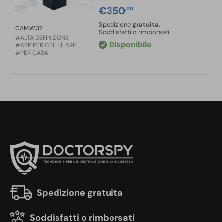
€
350
,00
Spedizione
gratuita
.
CAM.W.37
Soddisfatti o rimborsati.
#ALTA DEFINIZIONE
Disponibile
#APP PER CELLULARE
#PER CASA
Spedizione gratuita
Soddisfatti o rimborsati