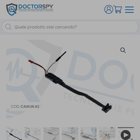
Ricerca
prodotti
COD:
CAM.W.42