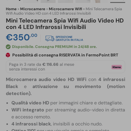
Home
»
Microcamere
»
Microcamere Wifi
»
Mini Telecamera Spia
Wifi Audio Video HD con 4 LED Infrarossi Invisibili
Mini Telecamera Spia Wifi Audio Video HD
con 4 LED Infrarossi Invisibili
€
350
,00
Disponibile
Possibilità di consegna RISERVATA in FermoPoint BRT
Paga in 3 rate da
€ 116.66
al mese
senza interessi con
Microcamera audio video HD WiFi
con
4 infrarossi
Black
e
attivazione su movimento (motion
detection).
Qualità video HD
per immagini chiare e dettagliate.
WiFi integrato
per streaming audio-video in diretta
e accesso remoto.
4 infrarossi black
, invisibili a occhio nudo.
Ottica 110°
per una visuale ampia e completa.