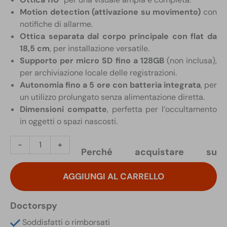
Motion detection (attivazione su movimento)
con
notifiche di allarme.
Ottica separata dal corpo principale con flat da
18,5 cm
, per installazione versatile.
Supporto per micro SD fino a 128GB
(non inclusa),
per archiviazione locale delle registrazioni.
Autonomia fino a 5 ore con batteria integrata
, per
un utilizzo prolungato senza alimentazione diretta.
Dimensioni compatte
, perfetta per l’occultamento
in oggetti o spazi nascosti.
Mini
-
+
Perché acquistare su
Telecamera
Spia
AGGIUNGI AL CARRELLO
Wifi
Audio
Video
Doctorspy
HD
Soddisfatti o rimborsati
con