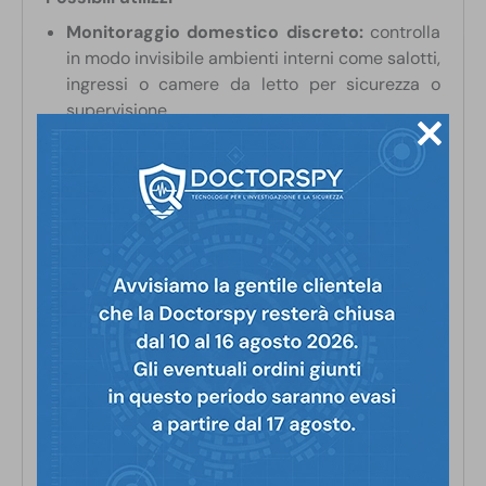
Monitoraggio domestico discreto:
controlla
in modo invisibile ambienti interni come salotti,
ingressi o camere da letto per sicurezza o
supervisione.
Sorveglianza di uffici e negozi:
ideale per
monitorare attività sospette o per controllare il
comportamento di personale e clienti.
Uso investigativo e professionale:
perfetta
per investigatori privati, forze dell’ordine e
professionisti della sicurezza che necessitano
di un dispositivo occultabile e con accesso
remoto.
Controllo di magazzini e depositi:
per
sorvegliare merci o prevenire accessi non
autorizzati.
Controllo anziani o babysitter
un valido
strumento per assicurarsi che assistenti e
operatori si comportino correttamente con