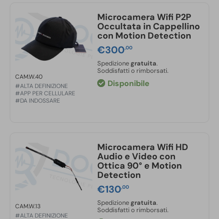
Microcamera Wifi P2P
Occultata in Cappellino
con Motion Detection
€
300
,00
Spedizione
gratuita
.
Soddisfatti o rimborsati.
CAM.W.40
Disponibile
#ALTA DEFINIZIONE
#APP PER CELLULARE
#DA INDOSSARE
Microcamera Wifi HD
Audio e Video con
Ottica 90° e Motion
Detection
€
130
,00
Spedizione
gratuita
.
CAM.W.13
Soddisfatti o rimborsati.
#ALTA DEFINIZIONE