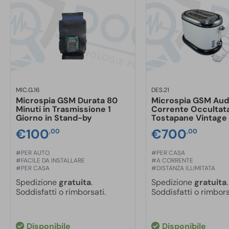
MIC.G.16
DES.21
Microspia GSM Durata 80
Microspia GSM Aud
Minuti in Trasmissione 1
Corrente Occultata
Giorno in Stand-by
Tostapane Vintage
€
100
€
700
,00
,00
#PER AUTO
#PER CASA
#FACILE DA INSTALLARE
#A CORRENTE
#PER CASA
#DISTANZA ILLIMITATA
Spedizione
gratuita
.
Spedizione
gratuita
.
Soddisfatti o rimborsati.
Soddisfatti o rimbors
Disponibile
Disponibile