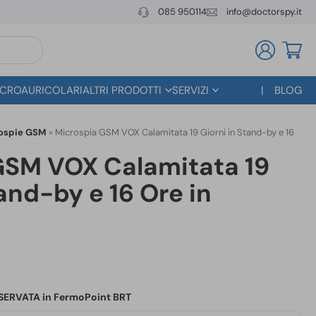
085 950114
info@doctorspy.it
CROAURICOLARI
ALTRI PRODOTTI
SERVIZI
BLOG
ospie GSM
»
Microspia GSM VOX Calamitata 19 Giorni in Stand-by e 16
GSM VOX Calamitata 19
tand-by e 16 Ore in
RISERVATA in FermoPoint BRT