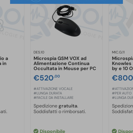
DES.10
MIC.G.11
io a
Microspia GSM VOX ad
Microspi
 in
Alimentazione Continua
Knowles 
Occultata in Mouse per PC
by e 10 O
€
520
€
80
,00
#ATTIVAZIONE VOCALE
#ATTIVAZIO
#LUNGA DURATA
#PER AUTO
#FACILE DA INSTALLARE
#LUNGA DU
Spedizione
gratuita
.
Spedizio
ati.
Soddisfatti o rimborsati.
Soddisfatt
Disponibile
Dispon