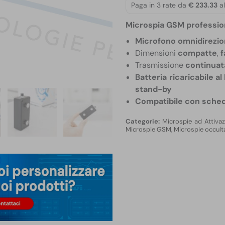
Paga in 3 rate da
€ 233.33
al
Microspia GSM professio
Microfono omnidirezio
Dimensioni
compatte
,
f
Trasmissione
continuat
Batteria ricaricabile al l
stand-by
Compatibile con sched
Microspie ad Attiva
Microspie GSM
,
Microspie occulta