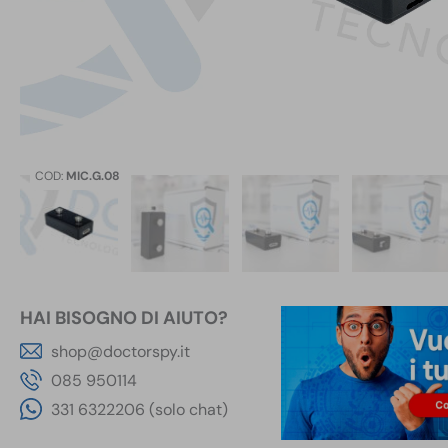
COD:
MIC.G.08
HAI BISOGNO DI AIUTO?
shop@doctorspy.it
085 950114
331 6322206 (solo chat)