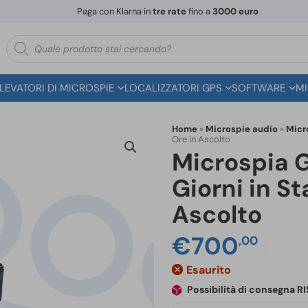
Paga con Klarna in
tre rate
fino a
3000 euro
Ricerca
prodotti
ILEVATORI DI MICROSPIE
LOCALIZZATORI GPS
SOFTWARE
MI
Home
»
Microspie audio
»
Micr
Ore in Ascolto
Microspia 
Giorni in S
Ascolto
€
700
,00
Esaurito
Possibilità di consegna 