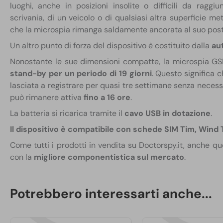
luoghi, anche in posizioni insolite o difficili da raggi
scrivania, di un veicolo o di qualsiasi altra superficie me
che la microspia rimanga saldamente ancorata al suo post
Un altro punto di forza del dispositivo è costituito dalla
au
Nonostante le sue dimensioni compatte, la microspia GS
stand-by per un periodo di 19 giorni
. Questo significa 
lasciata a registrare per quasi tre settimane senza necessit
può rimanere attiva
fino a 16 ore
.
La batteria si ricarica tramite il
cavo USB in dotazione
.
Il dispositivo è compatibile con schede SIM Tim, Wind 
Come tutti i prodotti in vendita su Doctorspy.it, anche qu
con la
migliore componentistica sul mercato
.
Se hai
dubbi o domande
, contatta il nostro
servizio 
su
Whatsapp
al
348 01 29 540
. Saremo lieti di guidarti 
Potrebbero interessarti anche...
adatto alle tue esigenze o, dopo l’acquisto, aiutarti con la 