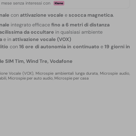
 mese senza interessi con
nale
con
attivazione vocale
e
scocca magnetica
.
nale
integrato efficace
fino a 6 metri di distanza
acilissima da occultare
in qualsiasi ambiente
a
e in
attivazione vocale (VOX)
itio
con
16 ore di autonomia in continuato
e
19 giorni in
e SIM Tim, Wind Tre, Vodafone
zione Vocale (VOX)
,
Microspie ambientali lunga durata
,
Microspie audio
,
bili
,
Microspie per auto audio
,
Microspie per casa