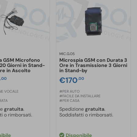
MIC.G.05
a GSM Microfono
Microspia GSM con Durata 3
20 Giorni in Stand-
Ore in Trasmissione 3 Giorni
re in Ascolto
in Stand-by
0
€
170
,00
,00
NE VOCALE
#PER AUTO
#FACILE DA INSTALLARE
RATA
#PER CASA
ne
gratuita
.
Spedizione
gratuita
.
i o rimborsati.
Soddisfatti o rimborsati.
ibile
Disponibile