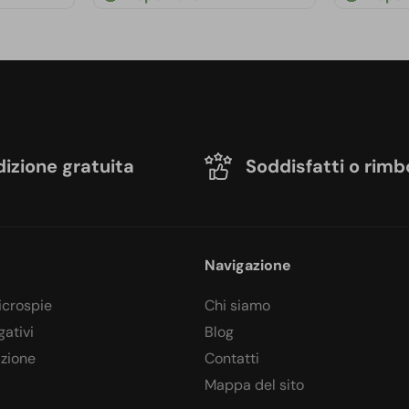
izione gratuita
Soddisfatti o rimb
Navigazione
icrospie
Chi siamo
gativi
Blog
azione
Contatti
Mappa del sito