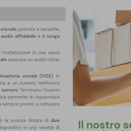
one
sionale
potente e versatile,
 audio
affidabile
e di
lunga
 l’installazione in una vasta
ale
assicura un audio nitido
tivazione vocale (VOX)
. In
ata a un numero telefonico
 sonoro
. Terminato l’evento
tica permette di risparmiare
ia sempre pronto a catturare
 è la scocca dotata di
due
dispositivo in una varietà di