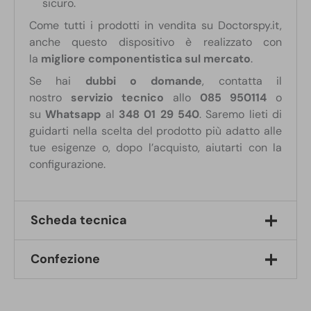
sicuro.
Come tutti i prodotti in vendita su Doctorspy.it,
anche questo dispositivo è realizzato con
la
migliore componentistica sul mercato
.
Se hai
dubbi o domande
, contatta il
nostro
servizio tecnico
allo
085 950114
o
su
Whatsapp
al
348 01 29 540
. Saremo lieti di
guidarti nella scelta del prodotto più adatto alle
tue esigenze o, dopo l’acquisto, aiutarti con la
configurazione.
Scheda tecnica
Confezione
Dimensioni:
90 x 42 x 22 mm
Alimentazione:
Illimitata se collegato alla corrente
1 Microspia wifi occultata in alimentatore USB
(220V)