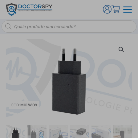
Ricerca
prodotti
COD:
MIC.W.09