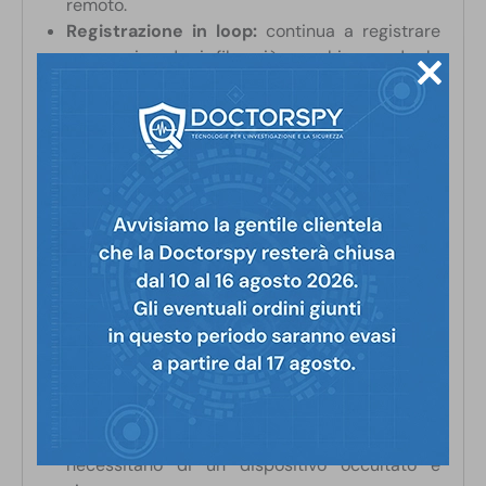
remoto.
Registrazione in loop:
continua a registrare
sovrascrivendo i file più vecchi quando la
memoria è piena.
Batteria tampone da 500mAh:
mantiene il
dispositivo operativo anche senza
alimentazione per un massimo di 7 ore in
registrazione attiva e 7 giorni in sleep mode.
Esempi di utilizzo:
Monitoraggio discreto in casa o ufficio:
sorveglia l’ambiente senza destare sospetti.
Sicurezza personale:
perfetto per monitorare
conversazioni importanti o raccogliere prove.
Sorveglianza a lungo termine:
grazie
all’alimentazione continua, è ideale per un
monitoraggio prolungato.
Investigazioni:
perfetto per professionisti che
necessitano di un dispositivo occultato e