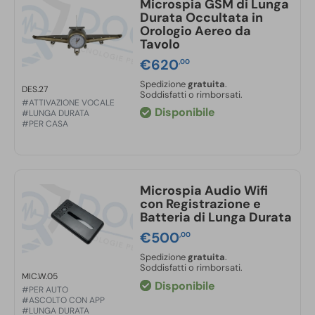
Microspia GSM di Lunga
Durata Occultata in
Orologio Aereo da
Tavolo
€
620
,00
Spedizione
gratuita
.
DES.27
Soddisfatti o rimborsati.
#ATTIVAZIONE VOCALE
Disponibile
#LUNGA DURATA
#PER CASA
Microspia Audio Wifi
con Registrazione e
Batteria di Lunga Durata
€
500
,00
Spedizione
gratuita
.
Soddisfatti o rimborsati.
MIC.W.05
Disponibile
#PER AUTO
#ASCOLTO CON APP
#LUNGA DURATA