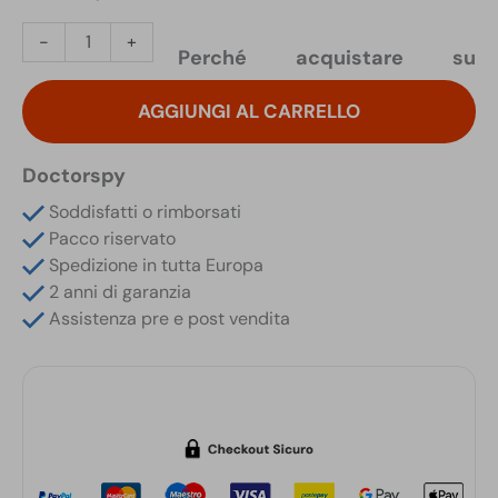
Microspia
-
+
Perché acquistare su
Wifi
Audio
AGGIUNGI AL CARRELLO
Occultata
in
Alimentatore
Doctorspy
USB
Soddisfatti o rimborsati
a
Pacco riservato
Corrente
Spedizione in tutta Europa
con
2 anni di garanzia
Batteria
Assistenza pre e post vendita
Tampone
quantità