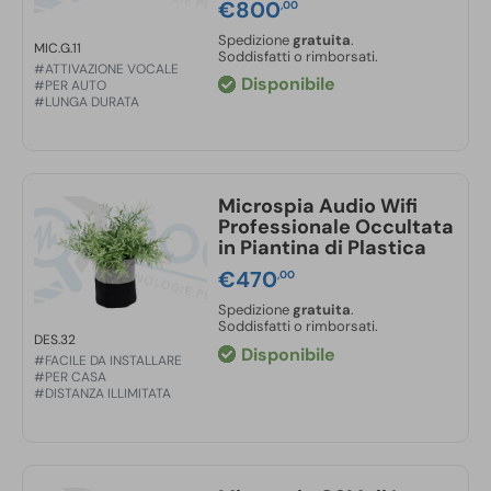
Gestione via app:
€
800
,00
Ascolto live
Spedizione
gratuita
.
MIC.G.11
Regolazione sensibilità suono
Soddisfatti o rimborsati.
#ATTIVAZIONE VOCALE
Attivazione/disattivazione notifiche
Disponibile
#PER AUTO
#LUNGA DURATA
Formattazione della memoria integrata
Monitoraggio stato batteria
Programmazione durata registrazioni
Microspia Audio Wifi
Professionale Occultata
in Piantina di Plastica
€
470
,00
Spedizione
gratuita
.
Soddisfatti o rimborsati.
DES.32
Disponibile
#FACILE DA INSTALLARE
#PER CASA
#DISTANZA ILLIMITATA