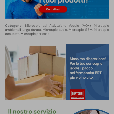
Microspie ad Attivazione Vocale (VOX)
,
Microspie
ambientali lunga durata
,
Microspie audio
,
Microspie GSM
,
Microspie
occultate
,
Microspie per casa