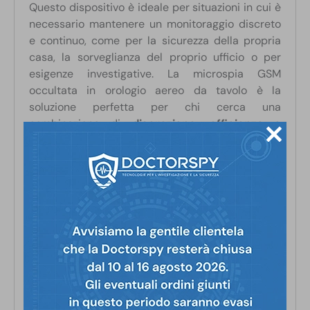
Questo dispositivo è ideale per situazioni in cui è
necessario mantenere un monitoraggio discreto
e continuo, come per la sicurezza della propria
casa, la sorveglianza del proprio ufficio o per
esigenze investigative. La microspia GSM
occultata in orologio aereo da tavolo è la
soluzione perfetta per chi cerca una
combinazione di
discrezione, efficienza e
tecnologia avanzata.
Il dispositivo è compatibile con schede SIM
Tim, Wind Tre, Vodafone.
Come tutti i prodotti in vendita su Doctorspy.it,
anche questo dispositivo è realizzato con
la
migliore componentistica sul mercato
.
Se hai
dubbi o domande
, contatta il
nostro
servizio tecnico
allo
085 950114
o
su
Whatsapp
al
348 01 29 540
. Saremo lieti di
guidarti nella scelta del prodotto più adatto alle