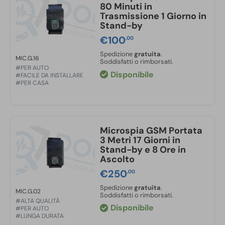
80 Minuti in
Trasmissione 1 Giorno in
Stand-by
€
100
,00
Spedizione
gratuita
.
MIC.G.16
Soddisfatti o rimborsati.
#PER AUTO
Disponibile
#FACILE DA INSTALLARE
#PER CASA
Microspia GSM Portata
3 Metri 17 Giorni in
Stand-by e 8 Ore in
Ascolto
€
250
,00
Spedizione
gratuita
.
MIC.G.02
Soddisfatti o rimborsati.
#ALTA QUALITÀ
Disponibile
#PER AUTO
#LUNGA DURATA