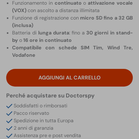
Funzionamento in
continuato
o
attivazione vocale
(VOX)
con ascolto a distanza illimitata
Funzione di registrazione con
micro SD fino a 32 GB
(inclusa)
Batteria di
lunga durata
: fino a
30 giorni in stand-
by
o
16 ore in continuato
Compatibile con schede SIM Tim, Wind Tre,
Vodafone
Microspia
GSM
AGGIUNGI AL CARRELLO
di
Lunga
Perché acquistare su Doctorspy
Durata
Occultata
Soddisfatti o rimborsati
in
Pacco riservato
Orologio
Spedizione in tutta Europa
Aereo
2 anni di garanzia
da
Assistenza pre e post vendita