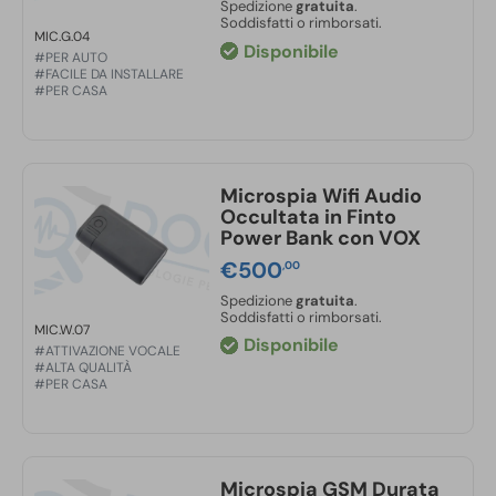
Spedizione
gratuita
.
Durata batteria in stand-by:
fino a 30 giorni
Soddisfatti o rimborsati.
MIC.G.04
Durata batteria in ascolto continuo:
fino a 13
Disponibile
#PER AUTO
ore
#FACILE DA INSTALLARE
#PER CASA
Tempo di ricarica:
circa 4 ore
Design:
orologio da tavolo elegante e discreto,
adatto a qualsiasi ambiente
Funzioni principali:
ascolto ambientale in
Microspia Wifi Audio
tempo reale, attivazione automatica VOX,
Occultata in Finto
registrazione audio su scheda microSD (non
Power Bank con VOX
durante le chiamate)
€
500
,00
Spedizione
gratuita
.
Soddisfatti o rimborsati.
MIC.W.07
Disponibile
#ATTIVAZIONE VOCALE
#ALTA QUALITÀ
#PER CASA
Microspia GSM Durata