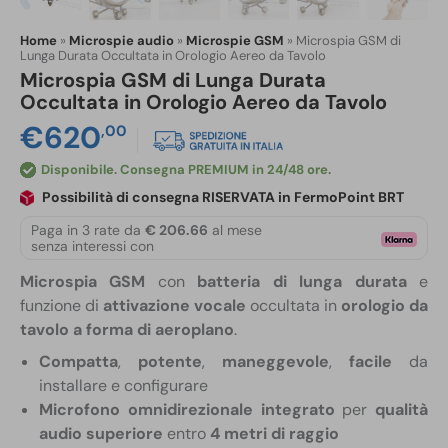
Home
»
Microspie audio
»
Microspie GSM
»
Microspia GSM di
Lunga Durata Occultata in Orologio Aereo da Tavolo
Microspia GSM di Lunga Durata
Occultata in Orologio Aereo da Tavolo
€
620
,00
Disponibile
Possibilità di consegna RISERVATA in FermoPoint BRT
Paga in 3 rate da
€ 206.66
al mese
senza interessi con
Microspia GSM
con
batteria di lunga durata
e
funzione di
attivazione vocale
occultata in
orologio da
tavolo a forma di aeroplano
.
Compatta
,
potente
,
maneggevole
,
facile
da
installare e configurare
Microfono omnidirezionale integrato
per
qualità
audio superiore
entro
4 metri di raggio