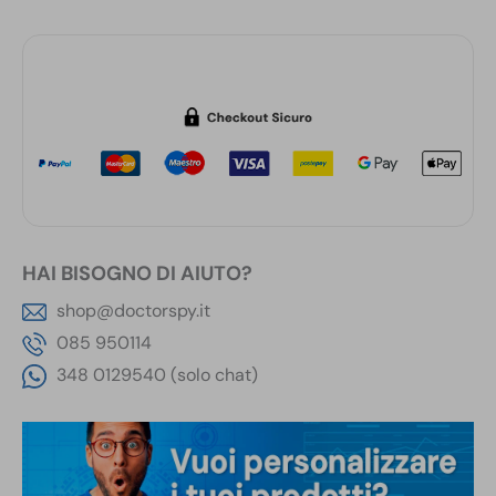
Tavolo
quantità
HAI BISOGNO DI AIUTO?
shop@doctorspy.it
085 950114
348 0129540 (solo chat)