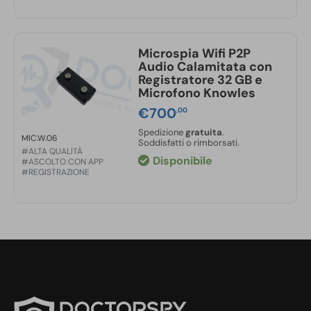
Microspia Wifi P2P
Audio Calamitata con
Registratore 32 GB e
Microfono Knowles
€
700
,00
Spedizione
gratuita
.
MIC.W.06
Soddisfatti o rimborsati.
#ALTA QUALITÀ
Disponibile
#ASCOLTO CON APP
#REGISTRAZIONE