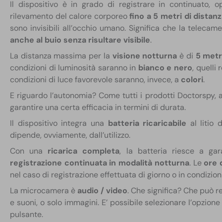
Il dispositivo è in grado di registrare in continuato, o
rilevamento del calore corporeo
fino a 5 metri di distan
sono invisibili all’occhio umano. Significa che la telecam
anche al buio senza risultare visibile
.
La distanza massima per la
visione notturna
è di
5 metr
condizioni di luminosità saranno in
bianco e nero
, quelli 
condizioni di luce favorevole saranno, invece, a
colori
.
E riguardo l’autonomia? Come tutti i prodotti Doctorspy,
garantire una certa efficacia in termini di durata.
Il dispositivo integra una
batteria ricaricabile
al litio
dipende, ovviamente, dall’utilizzo.
Con una
ricarica completa
, la batteria riesce a ga
registrazione continuata in modalità notturna
. Le
ore 
nel caso di registrazione effettuata di giorno o in condizioni
La microcamera è
audio / video
. Che significa? Che può r
e suoni, o solo immagini. E’ possibile selezionare l’opzion
pulsante.