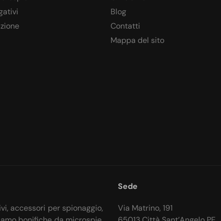
gativi
Blog
azione
Contatti
Mappa del sito
Sede
ivi, accessori per spionaggio,
Via Matrino, 191
iamo bonifiche da microspie,
65013 Città Sant’Angelo PE