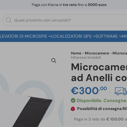
Paga con Klarna in
tre rate
fino a
3000 euro
Ricerca
prodotti
ILEVATORI DI MICROSPIE
LOCALIZZATORI GPS
SOFTWARE
MI
Home
»
Microcamere
»
Microc
Infrarossi Invisibili
Microcamera
ad Anelli co
€
300
,00
Disponibile
Possibilità di consegna 
Paga in 3 rate da
€ 100.00
a