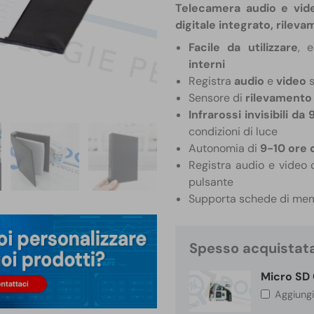
Telecamera audio e vid
digitale integrato, rilev
Facile da utilizzare
, 
interni
Registra
audio
e
video
s
Sensore di
rilevamento
Infrarossi invisibili d
condizioni di luce
Autonomia di
9-10 ore 
Registra audio e video 
pulsante
Supporta schede di me
Spesso acquistat
Micro SD 
Aggiung