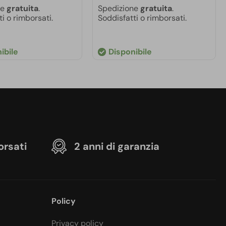
ne
gratuita
.
Spedizione
gratuita
.
i o rimborsati.
Soddisfatti o rimborsati.
ibile
Disponibile
orsati
2 anni di garanzia
Policy
Privacy policy