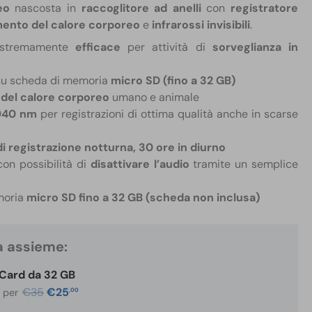
eo
nascosta in
raccoglitore ad anelli
con
registratore
amento del calore corporeo
e
infrarossi invisibili
.
estremamente
efficace
per attività di
sorveglianza in
u scheda di memoria
micro SD (fino a 32 GB)
 del calore corporeo
umano e animale
a 940 nm
per registrazioni di ottima qualità anche in scarse
di registrazione notturna, 30 ore in diurno
con possibilità di
disattivare l’audio
tramite un semplice
moria
micro SD fino a 32 GB (scheda non inclusa)
a assieme:
Card da 32 GB
Il
Il
€
35
€
25
,00
i per
prezzo
prezzo
originale
attuale