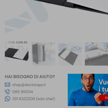
COD:
CAM.30
HAI BISOGNO DI AIUTO?
shop@doctorspy.it
085 950114
331 6322206 (solo chat)