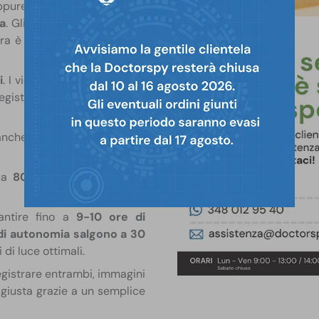
ppure di attivarsi grazie al
za
. Gli
infrarossi da 940 nm
era è in grado di
registrare
i
. I video registrati in scarse
registrati in pieno giorno o in
 anche questo è studiato per
 da
8000 mAh
. L’autonomia
rantire fino a
9-10 ore di
di autonomia salgono a 30
 di luce ottimali.
egistrare entrambi, immagini
e giusta grazie a un semplice