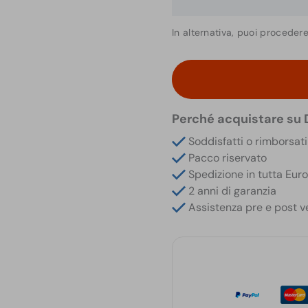
In alternativa, puoi proceder
Microcamera
Full
HD
in
Perché acquistare su
Raccoglitore
ad
Soddisfatti o rimborsati
Anelli
Pacco riservato
con
Spedizione in tutta Eur
Infrarossi
2 anni di garanzia
Invisibili
Assistenza pre e post v
quantità