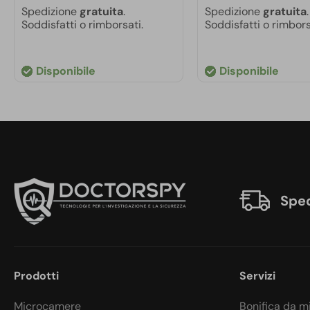
era:
è:
Spedizione
gratuita
.
Spedizione
gratuita
.
Soddisfatti o rimborsati.
Soddisfatti o rimbors
€300,00.
€200,00.
Disponibile
Disponibile
Sped
Prodotti
Servizi
Microcamere
Bonifica da m