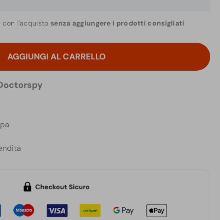
era:
è:
€35,00.
€25,00.
e con l'acquisto
senza aggiungere i prodotti consigliati
AGGIUNGI AL CARRELLO
 Doctorspy
opa
endita