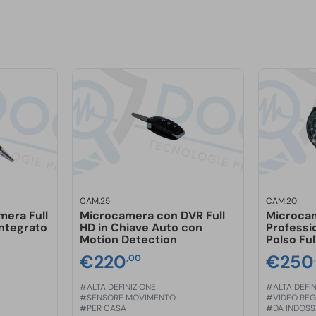
 è l’ideale per attività di
io
,
azienda
: in tutti questi
del dispositivo.
posizione un servizio di
ere tutti i tuoi interrogativi e
CAM.25
CAM.20
mera Full
Microcamera con DVR Full
Microca
ntegrato
HD in Chiave Auto con
Professi
Motion Detection
Polso Ful
€
220
€
250
,00
#ALTA DEFINIZIONE
#ALTA DEFIN
#SENSORE MOVIMENTO
#VIDEO REG
#PER CASA
#DA INDOS