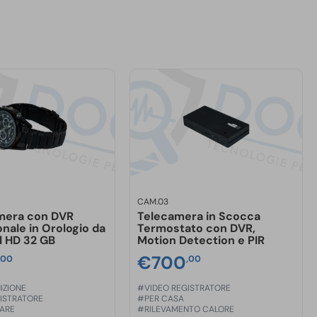
CAM.03
mera con DVR
Telecamera in Scocca
onale in Orologio da
Termostato con DVR,
l HD 32 GB
Motion Detection e PIR
€
700
,00
,00
IZIONE
#VIDEO REGISTRATORE
ISTRATORE
#PER CASA
SARE
#RILEVAMENTO CALORE