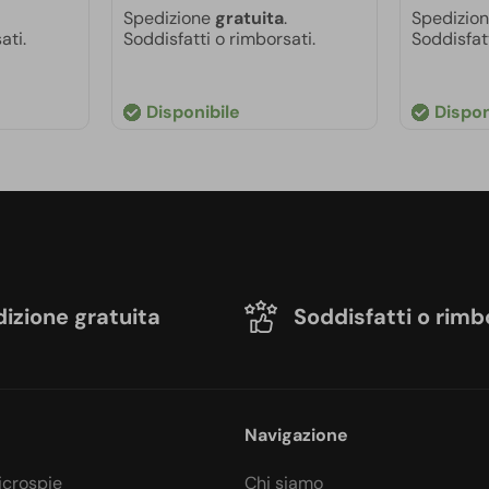
Spedizione
gratuita
.
Spedizio
ati.
Soddisfatti o rimborsati.
Soddisfatt
Disponibile
Dispon
izione gratuita
Soddisfatti o rimb
Navigazione
icrospie
Chi siamo