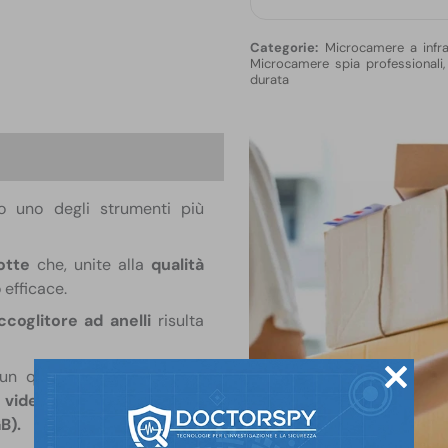
Microcamere a infra
Microcamere spia professionali
durata
one
 uno degli strumenti più
otte
che, unite alla
qualità
 efficace.
coglitore ad anelli
risulta
un quaderno ad anelli. La
 video digitale
in grado di
B).