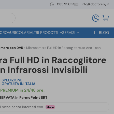
085 950114
info@doctorspy.it
CROAURICOLARI
ALTRI PRODOTTI
SERVIZI
BLOG
amere con DVR
»
Microcamera Full HD in Raccoglitore ad Anelli con
 Full HD in Raccoglitore
n Infrarossi Invisibili
RISERVATA in FermoPoint BRT
l mese senza interessi con