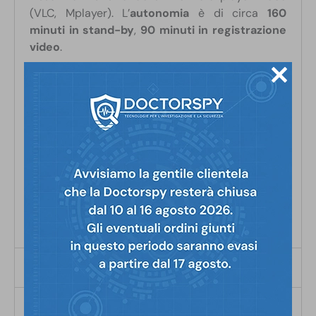
(VLC, Mplayer).
L’
autonomia
è di circa
160
minuti in stand-by
,
90 minuti in registrazione
video
.
Come tutti i prodotti in vendita su Doctorspy.it,
anche questo dispositivo è realizzato con
la
migliore componentistica sul mercato
.
Se hai
dubbi o domande
, contatta il
nostro
servizio tecnico
allo
085 950114
o
su
Whatsapp
al
348 01 29 540
. Saremo lieti di
guidarti nella scelta del prodotto più adatto alle
tue esigenze o, dopo l’acquisto, aiutarti con la
configurazione.
Scheda tecnica
Confezione
Risoluzione:
1920 x 1080p