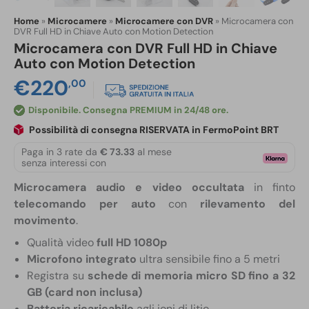
Home
»
Microcamere
»
Microcamere con DVR
»
Microcamera con
DVR Full HD in Chiave Auto con Motion Detection
Microcamera con DVR Full HD in Chiave
Auto con Motion Detection
€
220
,00
Disponibile
Possibilità di consegna RISERVATA in FermoPoint BRT
Paga in 3 rate da
€ 73.33
al mese
senza interessi con
Microcamera audio e video occultata
in finto
telecomando per auto
con
rilevamento del
movimento
.
Qualità video
full HD 1080p
Microfono integrato
ultra sensibile fino a 5 metri
Registra su
schede di memoria micro SD fino a 32
GB
(card non inclusa)
Batteria ricaricabile
agli ioni di litio