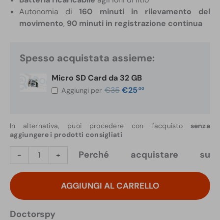
Autonomia di
160 minuti in rilevamento del
movimento
,
90 minuti in registrazione continua
Spesso acquistata assieme:
Micro SD Card da 32 GB
Il
Il
€
35
€
25
,00
Aggiungi per
prezzo
prezzo
originale
attuale
era:
è:
€35,00.
€25,00.
In alternativa, puoi procedere con l'acquisto
senza
aggiungere i prodotti consigliati
Microcamera
Perché acquistare su
-
+
con
DVR
AGGIUNGI AL CARRELLO
Full
HD
in
Doctorspy