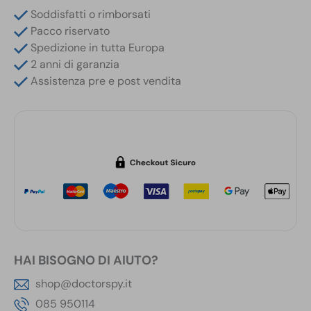
Chiave
Soddisfatti o rimborsati
Auto
Pacco riservato
con
Spedizione in tutta Europa
Motion
2 anni di garanzia
Detection
Assistenza pre e post vendita
quantità
HAI BISOGNO DI AIUTO?
shop@doctorspy.it
085 950114