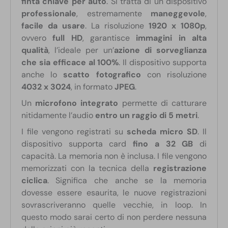
finta chiave per auto
. Si tratta di un dispositivo
professionale
, estremamente
maneggevole
,
facile da usare
. La risoluzione
1920 x 1080p
,
ovvero
full HD
, garantisce
immagini in alta
qualità
, l’ideale per un’
azione di sorveglianza
che sia efficace al 100%
. Il dispositivo supporta
anche lo
scatto fotografico
con risoluzione
4032 x 3024
, in formato
JPEG
.
Un
microfono integrato
permette di catturare
nitidamente l’audio
entro un raggio di 5 metri
.
I file vengono registrati su
scheda micro SD
. Il
dispositivo supporta card
fino a 32 GB
di
capacità. La memoria non è inclusa. I file vengono
memorizzati con la tecnica della
registrazione
ciclica
. Significa che anche se la memoria
dovesse essere esaurita, le nuove registrazioni
sovrascriveranno quelle vecchie, in loop. In
questo modo sarai certo di non perdere nessuna