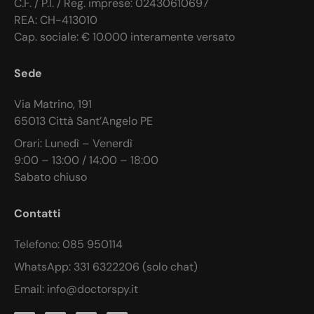
C.F. / P.I. / Reg. imprese: 02430610697
REA: CH-413010
Cap. sociale: € 10.000 interamente versato
Sede
Via Matrino, 191
65013 Città Sant’Angelo PE
Orari: Lunedì – Venerdì
9:00 – 13:00 / 14:00 – 18:00
Sabato chiuso
Contatti
Telefono: 085 950114
WhatsApp: 331 6322206 (solo chat)
Email: info@doctorspy.it