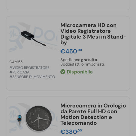
Microcamera HD con
Video Registratore
Digitale 3 Mesi in Stand-
by
€
450
,00
Spedizione
gratuita
.
CAM.55
Soddisfatti o rimborsati.
#VIDEO REGISTRATORE
Disponibile
#PER CASA
#SENSORE DI MOVIMENTO
Microcamera in Orologio
da Parete Full HD con
Motion Detection e
Telecomando
€
380
,00