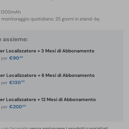
da 1200mAh
 monitoraggio quotidiano, 25 giorni in stand-by.
e assieme:
per Localizzatore + 3 Mesi di Abbonamento
€
90
,00
i per
per Localizzatore + 6 Mesi di Abbonamento
€
130
,00
i per
per Localizzatore + 12 Mesi di Abbonamento
€
200
,00
i per
e con l'acquisto
senza aggiungere i prodotti consigliati