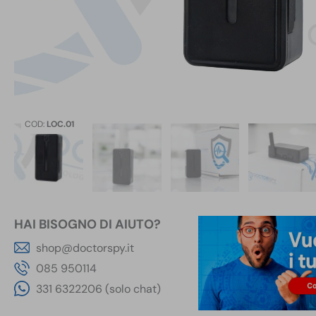
COD:
LOC.01
HAI BISOGNO DI AIUTO?
shop@doctorspy.it
085 950114
331 6322206 (solo chat)