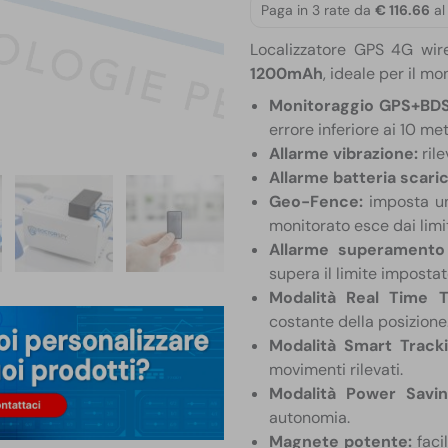
Paga in 3 rate da
€ 116.66
al
Localizzatore GPS 4G wi
1200mAh
, ideale per il m
Monitoraggio GPS+BDS 
errore inferiore ai 10 met
Allarme vibrazione:
rile
Allarme batteria scaric
Geo-Fence:
imposta un’
monitorato esce dai limit
Allarme superamento 
supera il limite impostat
Modalità Real Time T
costante della posizione
Modalità Smart Tracki
movimenti rilevati.
Modalità Power Savi
autonomia.
Magnete potente:
facil