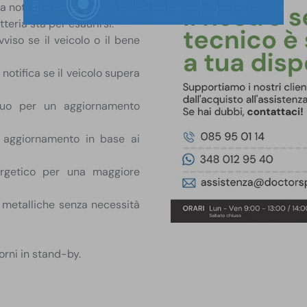
a notifica immediata.
teria sta per esaurirsi.
viso se il veicolo o il bene
 notifica se il veicolo supera
nuo per un aggiornamento
 aggiornamento in base ai
rgetico per una maggiore
ci metalliche senza necessità
orni in stand-by.
reale la posizione dei tuoi