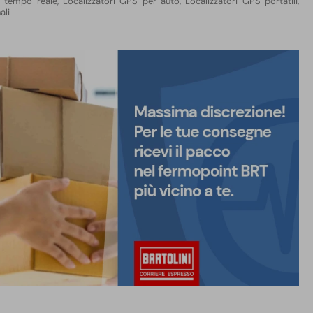
n tempo reale
,
Localizzatori GPS per auto
,
Localizzatori GPS portatili
,
ali