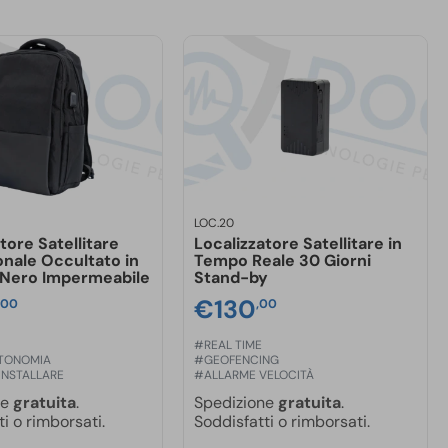
LOC.20
tore Satellitare
Localizzatore Satellitare in
onale Occultato in
Tempo Reale 30 Giorni
 Nero Impermeabile
Stand-by
€
130
,00
,00
#REAL TIME
TONOMIA
#GEOFENCING
 INSTALLARE
#ALLARME VELOCITÀ
ne
gratuita
.
Spedizione
gratuita
.
i o rimborsati.
Soddisfatti o rimborsati.