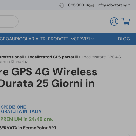
085 950114
info@doctorspy.it
CROAURICOLARI
ALTRI PRODOTTI
SERVIZI
BLOG
professionali
»
Localizzatori GPS portatili
»
Localizzatore GPS 4G
rni in Stand-by
re GPS 4G Wireless
urata 25 Giorni in
RISERVATA in FermoPoint BRT