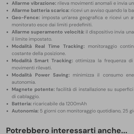
Allarme vibrazione:
rileva movimenti anomali e invia un
Allarme batteria scarica:
ricevi un avviso quando la bat
Geo-Fence:
imposta un’area geografica e ricevi un av
monitorato esce dai limiti predefiniti.
Allarme superamento velocità:
il dispositivo invia una
il limite impostato.
Modalità Real Time Tracking:
monitoraggio conti
costante della posizione.
Modalità Smart Tracking:
ottimizza la frequenza di
movimenti rilevati.
Modalità Power Saving:
minimizza il consumo ene
autonomia.
Magnete potente:
facilità di installazione su superfi
di cablaggio.
Batteria:
ricaricabile da 1200mAh
Autonomia:
5 giorni con monitoraggio quotidiano, 25 gi
Esempi di utilizzo:
Potrebbero interessarti anche...
Monitoraggio di veicoli aziendali:
controlla in tempo 