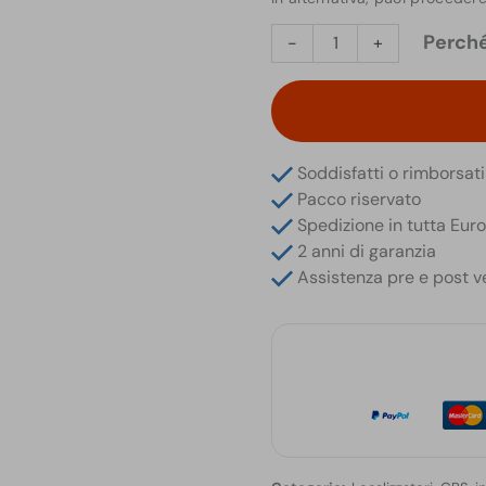
Localizzatore
Perché
-
+
GPS
4G
Wireless
Magnetico
Durata
Soddisfatti o rimborsati
25
Pacco riservato
Giorni
Spedizione in tutta Eur
in
2 anni di garanzia
Stand-
Assistenza pre e post v
by
quantità