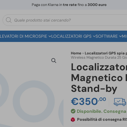
Paga con Klarna in
tre rate
fino a
3000 euro
Ricerca
prodotti
ILEVATORI DI MICROSPIE
LOCALIZZATORI GPS
SOFTWARE
MI
Home
»
Localizzatori GPS spia 
Wireless Magnetico Durata 25 Gio
Localizzato
Magnetico D
Stand-by
€
350
,00
Disponibile
Possibilità di consegna 