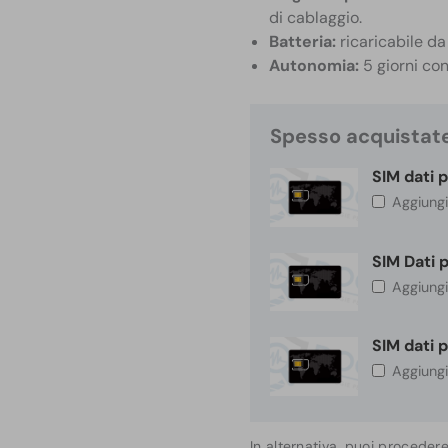
di cablaggio.
Batteria:
ricaricabile 
Autonomia:
5 giorni con
Spesso acquistat
SIM dati 
Aggiung
SIM Dati 
Aggiung
SIM dati 
Aggiung
In alternativa, puoi proceder