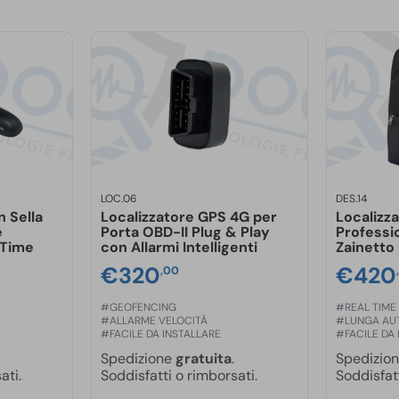
rezzature, container e altri
ence puoi ricevere avvisi
 di un familiare e garantirne
la protezione da acqua e
LOC.06
DES.14
esto dispositivo è realizzato
n Sella
Localizzatore GPS 4G per
Localizza
e
Porta OBD-II Plug & Play
Professi
 Time
con Allarmi Intelligenti
Zainetto
tecnico
allo
085 950114
o
€
320
€
420
,00
nella scelta del prodotto più
configurazione.
#GEOFENCING
#REAL TIME
#ALLARME VELOCITÀ
#LUNGA AU
#FACILE DA INSTALLARE
#FACILE DA
Spedizione
gratuita
.
Spedizio
ati.
Soddisfatti o rimborsati.
Soddisfatt