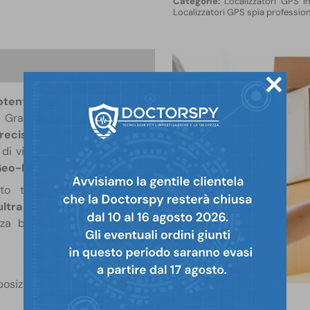
Localizzatori GPS i
Localizzatori GPS spia profession
one
potente
è progettato per la
. Grazie alla tecnologia di
recisione (<10 metri)
e un
o di vibrazione, superamento
eo-Fence
).
to tracker garantisce un
ltra potente
consente un
za bisogno di installazioni
 posizione con un margine di