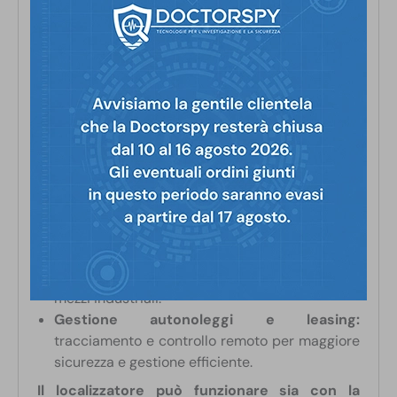
sempre ottimali.
Autonomia:
il dispositivo si collega
all’alimentazione del veicolo per una
autonomia illimitata.
Esempi di utilizzo:
Gestione flotte aziendali:
monitoraggio in
tempo reale di veicoli commerciali e
industriali.
Protezione contro furti:
controllo remoto del
motore e allarmi su spegnimento o vibrazioni
sospette.
Monitoraggio di veicoli pesanti e
macchinari:
ideale per camion, autobus e
mezzi industriali.
Gestione autonoleggi e leasing:
tracciamento e controllo remoto per maggiore
sicurezza e gestione efficiente.
Il localizzatore può funzionare sia con la