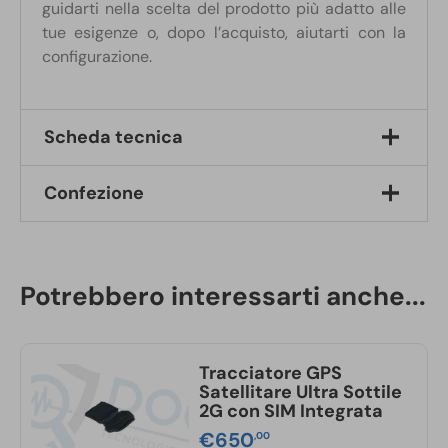
guidarti nella scelta del prodotto più adatto alle
tue esigenze o, dopo l’acquisto, aiutarti con la
configurazione.
Scheda tecnica
Confezione
Dimensioni:
82 x 35 x 14 mm
Alimentazione:
DC 9V-100V
, compatibile con
auto, camion e mezzi industriali
1 Localizzatore GPS
Consumo energetico:
1 Cavo per cablaggio
50mA @12V in uso
Potrebbero interessarti anche...
1 Relè con copertura
5mA in standby
1 Manuale di istruzioni in italiano
Posizionamento:
GPS+Beidou+LBS
Precisione GPS:
<5 metri
Tracciatore GPS
Reti supportate:
Satellitare Ultra Sottile
4G Cat1:
FDD (B1/B3/B5/B8), TDD
2G con SIM Integrata
(B34/38/39/40/41)
€
650
,00