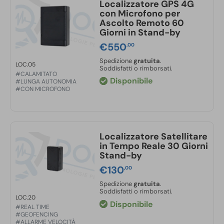
Localizzatore GPS 4G
con Microfono per
Ascolto Remoto 60
Giorni in Stand-by
€
550
,00
Spedizione
gratuita
.
LOC.05
Soddisfatti o rimborsati.
#CALAMITATO
Disponibile
#LUNGA AUTONOMIA
#CON MICROFONO
Localizzatore Satellitare
in Tempo Reale 30 Giorni
Stand-by
€
130
,00
Spedizione
gratuita
.
Soddisfatti o rimborsati.
LOC.20
Disponibile
#REAL TIME
#GEOFENCING
#ALLARME VELOCITÀ