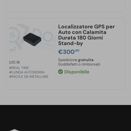
Localizzatore GPS per
Auto con Calamita
Durata 180 Giorni
Stand-by
€
300
,00
Spedizione
gratuita
.
LOC.18
Soddisfatti o rimborsati.
#REAL TIME
Disponibile
#LUNGA AUTONOMIA
#FACILE DA INSTALLARE