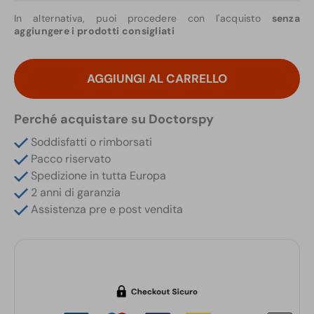
In alternativa, puoi procedere con l'acquisto
senza
aggiungere i prodotti consigliati
Localizzatore
GPS
AGGIUNGI AL CARRELLO
4G
Filare
Perché acquistare su Doctorspy
con
Controllo
Soddisfatti o rimborsati
Remoto
Pacco riservato
e
Spedizione in tutta Europa
Allarmi
2 anni di garanzia
Intelligenti
Assistenza pre e post vendita
quantità