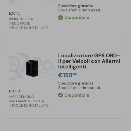
2G GSM:
850/900/1800/1900 MHz
Spedizione
gratuita
.
GPRS:
TCP
Soddisfatti o rimborsati.
LOC.12
Temperatura operativa:
-20°C ~ +70°C
Disponibile
#SIM INCLUSA
Umidità operativa:
5% ~ 95%
#ECO MODE
#FACILE DA INSTALLARE
Resistenza all’acqua:
IP65
Localizzatore GPS OBD-
II per Veicoli con Allarmi
Intelligenti
€
150
,00
Spedizione
gratuita
.
Soddisfatti o rimborsati.
LOC.10
Disponibile
#GEOFENCING
#ALLARME VELOCITÀ
#FACILE DA INSTALLARE