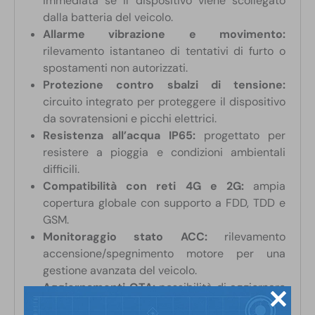
immediata se il dispositivo viene scollegato
dalla batteria del veicolo.
Allarme vibrazione e movimento:
rilevamento istantaneo di tentativi di furto o
spostamenti non autorizzati.
Protezione contro sbalzi di tensione:
circuito integrato per proteggere il dispositivo
da sovratensioni e picchi elettrici.
Resistenza all’acqua IP65:
progettato per
resistere a pioggia e condizioni ambientali
difficili.
Compatibilità con reti 4G e 2G:
ampia
copertura globale con supporto a FDD, TDD e
GSM.
Monitoraggio stato ACC:
rilevamento
accensione/spegnimento motore per una
gestione avanzata del veicolo.
Aggiornamenti OTA:
possibilità di aggiornare
il firmware da remoto per garantire prestazioni