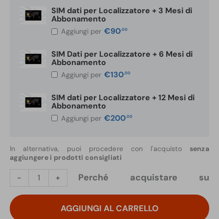
SIM dati per Localizzatore + 3 Mesi di
Abbonamento
€
90
,00
Aggiungi per
SIM Dati per Localizzatore + 6 Mesi di
Abbonamento
€
130
,00
Aggiungi per
SIM dati per Localizzatore + 12 Mesi di
Abbonamento
€
200
,00
Aggiungi per
In alternativa, puoi procedere con l'acquisto
senza
aggiungere i prodotti consigliati
Localizzatore
Perché acquistare su
-
+
GPS
4G
AGGIUNGI AL CARRELLO
Wireless