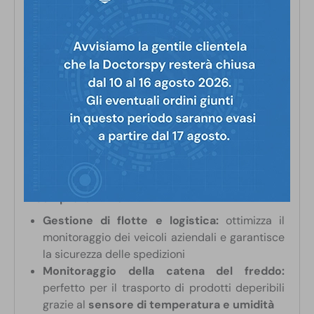
movimenti rilevati
Power Saving Mode:
minimizza il consumo
energetico per una maggiore autonomia
Alarm Tracking Mode:
si attiva solo in
caso di eventi specifici, come variazioni di
luce o temperatura
Aggiornamenti OTA (Over-The-Air):
riceve
aggiornamenti software e nuove funzionalità
senza necessità di intervento manuale
Scocca magnetica:
aderisce alle superfici
metalliche grazie ai potenti magneti
Esempi di utilizzo
Gestione di flotte e logistica:
ottimizza il
monitoraggio dei veicoli aziendali e garantisce
la sicurezza delle spedizioni
Monitoraggio della catena del freddo:
perfetto per il trasporto di prodotti deperibili
grazie al
sensore di temperatura e umidità