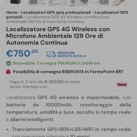
Home
»
Localizzatori GPS spia professionali
»
Localizzatori GPS
portatili
»
Localizzatore GPS 4G Wireless con Microfono
Ambientale 129 Ore di Autonomia Continua
Localizzatore GPS 4G Wireless con
Microfono Ambientale 129 Ore di
Autonomia Continua
€
750
,00
Disponibile
Possibilità di consegna RISERVATA in FermoPoint BRT
Paga in 3 rate da
€ 250.00
al mese
senza interessi con
Localizzatore
GPS 4G wireless e impermeabile
, con
batteria da 10000mAh
,
monitoraggio della
temperatura, umidità e luce
,
ascolto in tempo reale
e
allarmi intelligenti
.
Tracciamento GPS+BDS+LBS+WiFi in tempo reale
con precisione inferiore a
10 metri