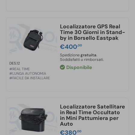
Power Saving Mode
Alarm Tracking Mode
Indicatori LED:
Giallo:
Stato GSM
Localizzatore GPS Real
Rosso:
Stato batteria
Time 30 Giorni in Stand-
Blu:
Stato GPS
by in Borsello Eastpak
Configurazione:
Bluetooth per impostazioni
€
400
,00
rapide
Spedizione
gratuita
.
Aggiornamenti:
OTA (Over-The-Air)
Soddisfatti o rimborsati.
DES.12
Temperatura operativa:
-20°C ~ +75°C
Disponibile
#REAL TIME
Resistenza all’acqua e polvere:
IP67
#LUNGA AUTONOMIA
#FACILE DA INSTALLARE
Dimensioni:
92 x 63 x 36 mm
Peso:
317g
Localizzatore Satellitare
in Real Time Occultato
in Mini Pattumiera per
Auto
€
380
,00