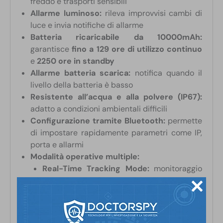
freddo e trasporti sensibili
Allarme luminoso:
rileva improvvisi cambi di
luce e invia notifiche di allarme
Batteria ricaricabile da 10000mAh:
garantisce
fino a 129 ore di utilizzo continuo
e
2250 ore in standby
Allarme batteria scarica:
notifica quando il
livello della batteria è basso
Resistente all’acqua e alla polvere (IP67):
adatto a condizioni ambientali difficili
Configurazione tramite Bluetooth:
permette
di impostare rapidamente parametri come IP,
porta e allarmi
Modalità operative multiple:
Real-Time Tracking Mode:
monitoraggio
continuo per un aggiornamento costante
della posizione
Smart Tracking Mode:
ottimizza la
frequenza di aggiornamento in base ai