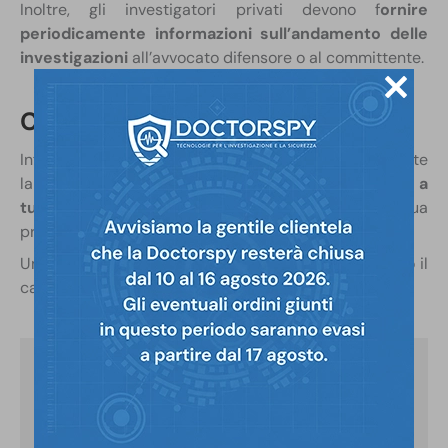
Inoltre, gli investigatori privati devono f
ornire
periodicamente informazioni sull’andamento delle
investigazioni
all’avvocato difensore o al committente.
Considera il fattore umano
Infine, è importante valutare il fattore umano. Durante
la consultazione iniziale, cerca di capire
se ti senti a
tuo agio con l’investigatore
e se hai
fiducia
nella sua
professionalità e integrità.
Un buon rapporto con l’investigatore è cruciale, dato il
carattere spesso delicato degli incarichi conferiti.
Richiedi i servizi
investigativi di Doctorspy