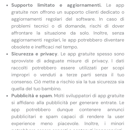
Supporto limitato e aggiornamenti.
Le app
gratuite non offrono un supporto clienti dedicato o
aggiornamenti regolari del software. In caso di
problemi tecnici o di domande, rischi di dover
affrontare la situazione da solo. Inoltre, senza
aggiornamenti regolari, le app potrebbero diventare
obsolete e inefficaci nel tempo.
Sicurezza e privacy
. Le app gratuite spesso sono
sprovviste di adeguate misure di privacy. I dati
raccolti potrebbero essere utilizzati per scopi
impropri o venduti a terze parti senza il tuo
consenso. Ciò mette a rischio sia la tua sicurezza sia
quella del tuo bambino.
Pubblicità e spam
. Molti sviluppatori di app gratuite
si affidano alla pubblicità per generare entrate. Le
app potrebbero dunque contenere annunci
pubblicitari e spam capaci di rendere la user
experience meno piacevole. Inoltre, i minori