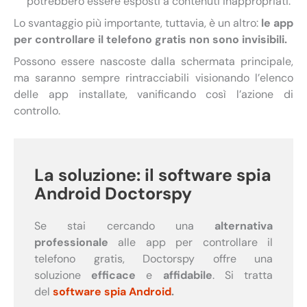
potrebbero essere esposti a contenuti inappropriati.
Lo svantaggio più importante, tuttavia, è un altro:
le app
per controllare il telefono gratis non sono invisibili.
Possono essere nascoste dalla schermata principale,
ma saranno sempre rintracciabili visionando l’elenco
delle app installate, vanificando così l’azione di
controllo.
La soluzione: il software spia
Android Doctorspy
Se stai cercando una
alternativa
professionale
alle app per controllare il
telefono gratis, Doctorspy offre una
soluzione
efficace
e
affidabile
. Si tratta
del
software spia Android
.