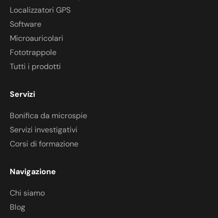
Localizzatori GPS
Software
Microauricolari
Fototrappole
Tutti i prodotti
Servizi
Bonifica da microspie
Servizi investigativi
Corsi di formazione
Navigazione
Chi siamo
Blog