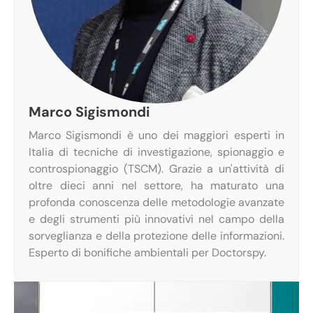
Marco Sigismondi
Marco Sigismondi è uno dei maggiori esperti in
Italia di tecniche di investigazione, spionaggio e
controspionaggio (TSCM). Grazie a un'attività di
oltre dieci anni nel settore, ha maturato una
profonda conoscenza delle metodologie avanzate
e degli strumenti più innovativi nel campo della
sorveglianza e della protezione delle informazioni.
Esperto di bonifiche ambientali per Doctorspy.