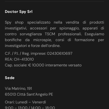
Doctor Spy Srl
Spy shop specializzato nella vendita di prodotti
investigativi, accessori per spionaggio, apparati di
contro sorveglianza TSCM professionali. Eseguiamo
bonifiche da microspie, corsi di formazione per
investigatori e forze dell’ordine.
C.F. / P.I. / Reg. imprese: 02430610697
REA: CH-413010
Cap. sociale: € 10.000 interamente versato
Sede
Via Matrino, 191
65013 Città Sant’Angelo PE
Orari: Lunedì – Venerdì
9:00 – 13:00 / 14:00 – 18:00