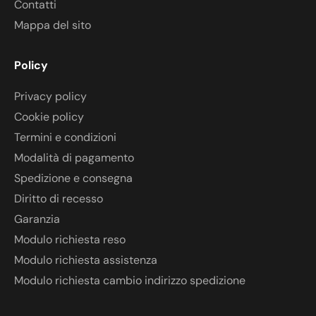
Contatti
Mappa del sito
Policy
Privacy policy
Cookie policy
Termini e condizioni
Modalità di pagamento
Spedizione e consegna
Diritto di recesso
Garanzia
Modulo richiesta reso
Modulo richiesta assistenza
Modulo richiesta cambio indirizzo spedizione