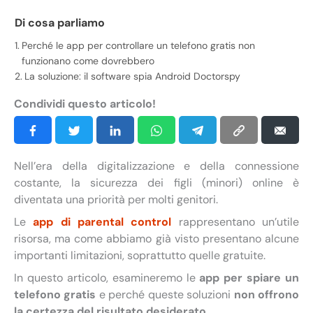
Di cosa parliamo
Perché le app per controllare un telefono gratis non
funzionano come dovrebbero
La soluzione: il software spia Android Doctorspy
Condividi questo articolo!
Nell’era della digitalizzazione e della connessione
costante, la sicurezza dei figli (minori) online è
diventata una priorità per molti genitori.
Le
app di parental control
rappresentano un’utile
risorsa, ma come abbiamo già visto presentano alcune
importanti limitazioni, soprattutto quelle gratuite.
In questo articolo, esamineremo le
app per spiare un
telefono gratis
e perché queste soluzioni
non offrono
la certezza del risultato desiderato
.