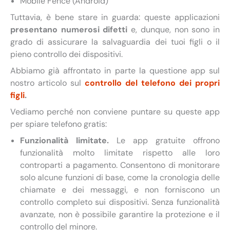
Mobile Fence (Android)
Tuttavia, è bene stare in guarda: queste applicazioni
presentano numerosi difetti
e, dunque, non sono in
grado di assicurare la salvaguardia dei tuoi figli o il
pieno controllo dei dispositivi.
Abbiamo già affrontato in parte la questione app sul
nostro articolo sul
controllo del telefono dei propri
figli
.
Vediamo perché non conviene puntare su queste app
per spiare telefono gratis:
Funzionalità limitate.
Le app gratuite offrono
funzionalità molto limitate rispetto alle loro
controparti a pagamento. Consentono di monitorare
solo alcune funzioni di base, come la cronologia delle
chiamate e dei messaggi, e non forniscono un
controllo completo sui dispositivi. Senza funzionalità
avanzate, non è possibile garantire la protezione e il
controllo del minore.