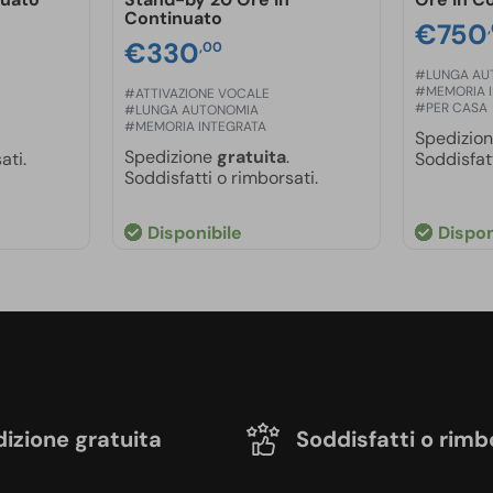
Continuato
€
750
€
330
,00
#LUNGA AU
#MEMORIA 
#ATTIVAZIONE VOCALE
#PER CASA
#LUNGA AUTONOMIA
#MEMORIA INTEGRATA
Spedizio
Spedizione
gratuita
.
ati.
Soddisfatt
Soddisfatti o rimborsati.
Disponibile
Dispon
izione gratuita
Soddisfatti o rimb