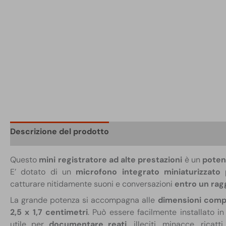
Descrizione del prodotto
Scheda tecnica
Confezi
Questo
mini registratore ad alte prestazioni
è un
poten
E’ dotato di un
microfono integrato miniaturizzato 
catturare nitidamente suoni e conversazioni
entro un ragg
La grande potenza si accompagna alle
dimensioni comp
2,5 x 1,7 centimetri
. Può essere facilmente installato i
utile per
documentare reati,
illeciti, minacce, ricatti