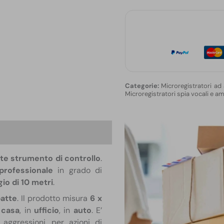
in
Continuato
quantità
Microregistratori ad
Microregistratori spia vocali e am
one
te strumento di controllo
.
professionale
in grado di
io di 10 metri
.
atte
. Il prodotto misura
6 x
n
casa
, in
ufficio
, in
auto
. E’
, aggressioni, per azioni di