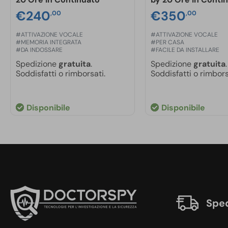
€
240
€
350
,00
,00
#ATTIVAZIONE VOCALE
#ATTIVAZIONE VOCALE
#MEMORIA INTEGRATA
#PER CASA
#DA INDOSSARE
#FACILE DA INSTALLARE
Spedizione
gratuita
.
Spedizione
gratuita
.
Soddisfatti o rimborsati.
Soddisfatti o rimbors
Disponibile
Disponibile
Sped