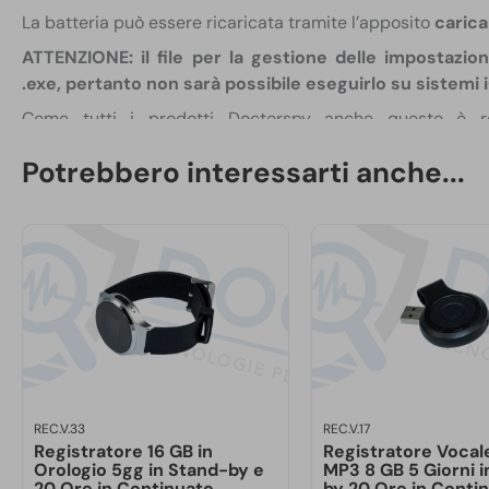
La batteria può essere ricaricata tramite l’apposito
carica
ATTENZIONE: il file per la gestione delle impostazioni
.exe, pertanto non sarà possibile eseguirlo su sistemi 
Come tutti i prodotti Doctorspy anche questo è r
componentistica sul mercato
, per assicurare la mass
Potrebbero interessarti anche...
controllo.
Hai dubbi o domande?
Contatta il nostro
servizio di a
950114
o su Whatsapp al
348 01 29 540
. Saremo lieti di a
più adatto alle tue esigenze o, in alternativa, di guidart
vendita.
REC.V.33
REC.V.17
Registratore 16 GB in
Registratore Vocal
Orologio 5gg in Stand-by e
MP3 8 GB 5 Giorni i
20 Ore in Continuato
by 20 Ore in Conti