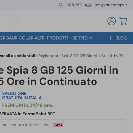
085 950114
info@doctorspy.it
CROAURICOLARI
ALTRI PRODOTTI
SERVIZI
BLOG
vocali e ambientali
»
Registratore Spia 8 GB 125 Giorni in Stand-by 75
e Spia 8 GB 125 Giorni in
5 Ore in Continuato
RISERVATA in FermoPoint BRT
 mese senza interessi con