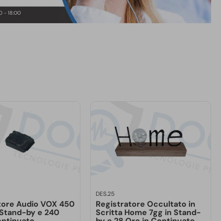
DES.25
tore Audio VOX 450
Registratore Occultato in
n Stand-by e 240
Scritta Home 7gg in Stand-
ontinuato
by e 28 Ore in Continuato