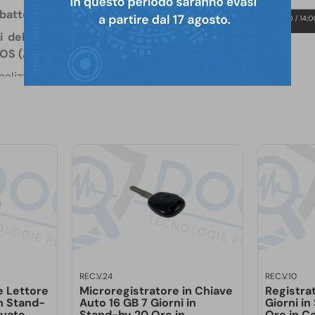
batterie in dotazione
.
 del dispositivo è un file
iOS (Apple).
ealizzato con la
migliore
ima efficacia dell’azione di
ssistenza tecnica
allo
085
iutarti a scegliere il prodotto
i nella configurazione post-
REC.V.24
REC.V.10
e Lettore
Microregistratore in Chiave
Registra
n Stand-
Auto 16 GB 7 Giorni in
Giorni i
nuato
Stand-by 20 Ore in
Ore in C