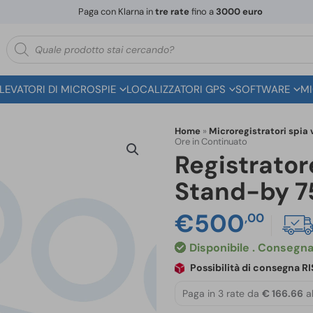
Paga con Klarna in
tre rate
fino a
3000 euro
Ricerca
prodotti
ILEVATORI DI MICROSPIE
LOCALIZZATORI GPS
SOFTWARE
MI
Home
»
Microregistratori spia 
Ore in Continuato
Registrator
Stand-by 7
€
500
,00
Disponibile
Possibilità di consegna 
Paga in 3 rate da
€ 166.66
al