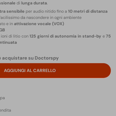
ssionale
di
lunga durata
.
tra sensibile
per audio nitido fino a
10 metri di distanza
 facilissimo da nascondere in ogni ambiente
ato e in
attivazione vocale (VOX)
 GB
 ioni di litio con
125 giorni di autonomia in stand-by
e
75
ontinuata
 acquistare su Doctorspy
AGGIUNGI AL CARRELLO
opa
endita