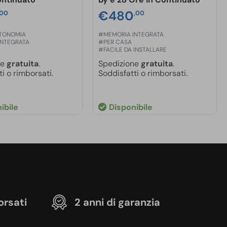
€
480
,00
,00
TONOMIA
#MEMORIA INTEGRATA
INTEGRATA
#PER CASA
#FACILE DA INSTALLARE
ne
gratuita
.
Spedizione
gratuita
.
i o rimborsati.
Soddisfatti o rimborsati.
ibile
Disponibile
orsati
2 anni di garanzia