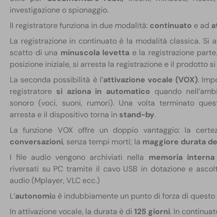
investigazione o spionaggio.
Il registratore funziona in due modalità:
continuato
e ad
a
La registrazione in continuato è la modalità classica. Si 
scatto di una
minuscola levetta
e la registrazione parte
posizione iniziale, si arresta la registrazione e il prodotto s
La seconda possibilità è l’
attivazione vocale (VOX)
. Imp
registratore
si aziona in automatico
quando nell’ambi
sonoro (voci, suoni, rumori). Una volta terminato quest’
arresta e il dispositivo torna in
stand-by
.
La funzione VOX offre un doppio vantaggio: la cert
conversazioni
, senza tempi morti; la
maggiore durata del
I file audio vengono archiviati nella
memoria interna
riversati su PC tramite il cavo USB in dotazione e ascol
audio (Mplayer, VLC ecc.)
L’
autonomi
a è indubbiamente un punto di forza di questo 
In attivazione vocale, la durata è di
125 giorni
. In continuat