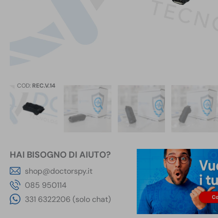
COD:
REC.V.14
HAI BISOGNO DI AIUTO?
shop@doctorspy.it
085 950114
331 6322206 (solo chat)