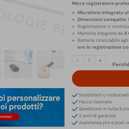
Micro registratore profe
Microfono integrato ul
Dimensioni compatte
,
Registrazione in continu
Memoria integrata da
8
Batteria ricaricabile agli
ore in registrazione c
Registratore
-
+
Perché
Spia
8
GB
125
Giorni
Soddisfatti o rimborsati
in
Pacco riservato
Stand-
Spedizione in tutta Eur
by
2 anni di garanzia
75
Assistenza pre e post v
Ore