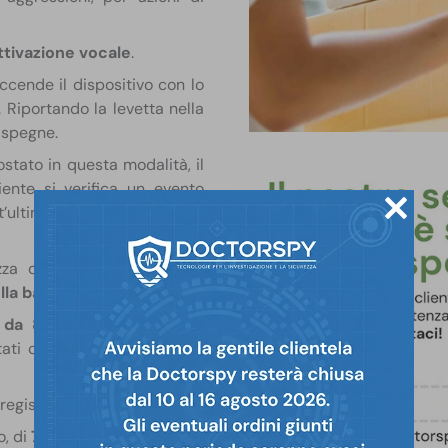
ttivazione vocale
.
accende il dispositivo con lo
. Riportando la levetta nella
i spegne.
ostato in questa modalità, il
ente si verifica un evento
ultimo, la registrazione si
ezza di
catturare tutte le
la batteria
.
 da 8 GB
. Possono essere
tati con un qualsiasi player
registratore professionale.
o, di
75 ore
.