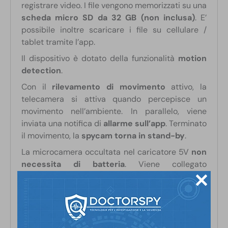
registrare video. I file vengono memorizzati su una
scheda micro SD da 32 GB (non inclusa)
. E’
possibile inoltre scaricare i file su cellulare /
tablet tramite l’app.
Il dispositivo è dotato della funzionalità
motion
detection
.
Con il
rilevamento di movimento
attivo, la
telecamera si attiva quando percepisce un
movimento nell’ambiente. In parallelo, viene
inviata una notifica di
allarme sull’app
. Terminato
il movimento, la
spycam torna in stand-by
.
La microcamera occultata nel caricatore 5V
non
necessita di batteria
. Viene collegato
direttamente alla
corrente
. In questo modo
garantisce una
autonomia illimitata
.
ATTENZIONE: il dispositivo è compatibile con
Android e iOS. In caso di problemi di