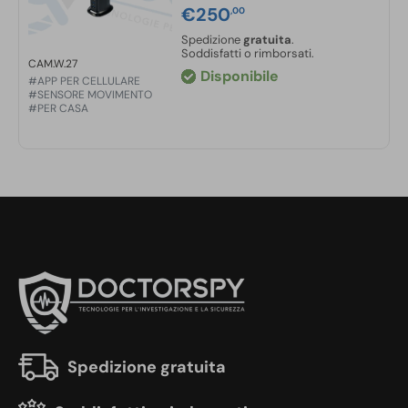
€
250
,00
Spedizione
gratuita
.
Soddisfatti o rimborsati.
CAM.W.27
Disponibile
#APP PER CELLULARE
#SENSORE MOVIMENTO
#PER CASA
Spedizione gratuita