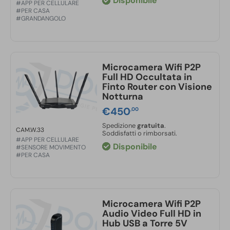
Disponibile
#APP PER CELLULARE
#PER CASA
#GRANDANGOLO
Microcamera Wifi P2P
Full HD Occultata in
Finto Router con Visione
Notturna
€
450
,00
Spedizione
gratuita
.
CAM.W.33
Soddisfatti o rimborsati.
#APP PER CELLULARE
Disponibile
#SENSORE MOVIMENTO
#PER CASA
Microcamera Wifi P2P
Audio Video Full HD in
Hub USB a Torre 5V