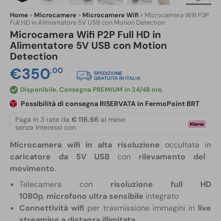
Home
»
Microcamere
»
Microcamere Wifi
»
Microcamera Wifi P2P
Full HD in Alimentatore 5V USB con Motion Detection
Microcamera Wifi P2P Full HD in
Alimentatore 5V USB con Motion
Detection
€
350
,00
Disponibile
Possibilità di consegna RISERVATA in FermoPoint BRT
Paga in 3 rate da
€ 116.66
al mese
senza interessi con
Microcamera wifi in alta risoluzione
occultata in
caricatore da 5V USB
con
rilevamento del
movimento
.
Telecamera con
risoluzione full HD
1080p
,
microfono ultra sensibile
integrato
Connettività wifi
per trasmissione immagini in
live
streaming a distanza illimitata