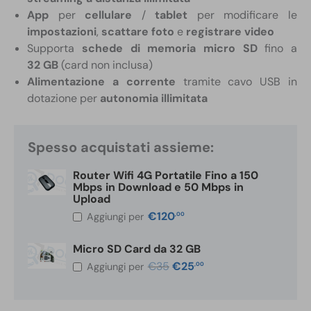
App
per
cellulare
/
tablet
per modificare le
impostazioni
,
scattare foto
e
registrare video
Supporta
schede di memoria micro SD
fino a
32 GB
(card non inclusa)
Alimentazione a corrente
tramite cavo USB in
dotazione per
autonomia illimitata
Spesso acquistati assieme:
Router Wifi 4G Portatile Fino a 150
Mbps in Download e 50 Mbps in
Upload
€
120
,00
Aggiungi per
Micro SD Card da 32 GB
Il
Il
€
35
€
25
,00
Aggiungi per
prezzo
prezzo
originale
attuale
era:
è:
€35,00.
€25,00.