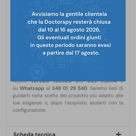
configurazione con iOS, si consiglia di
procedere alla configurazione con Android e
trasferire l’account su iOS.
L’app di controllo del dispositivo è
compatibile solo con smartphone e tablet.
Non può essere adoperata su computer.
Come tutti i prodotti in vendita su Doctorspy.it,
anche questo dispositivo è realizzato con
la
migliore componentistica sul mercato
.
Se hai
dubbi o domande
, contatta il
nostro
servizio tecnico
allo
085 950114
o
su
Whatsapp
al
348 01 29 540
. Saremo lieti di
guidarti nella scelta del prodotto più adatto alle
tue esigenze o, dopo l’acquisto, aiutarti con la
configurazione.
Scheda tecnica