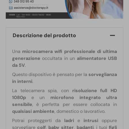
Descrizione del prodotto
Una
microcamera wifi professionale di ultima
generazione
occultata in un
alimentatore USB
da 5V
.
Questo dispositivo è pensato per la
sorveglianza
in interni
.
La telecamera spia, con
risoluzione full HD
1080p
e un
microfono integrato ultra
sensibile
, è perfetta per essere collocata in
qualsiasi ambiente
, domestico o lavorativo.
Potrai proteggerti da
ladri
e
intrusi
oppure
sorvegliare
colf
,
baby sitter
,
badanti
, i tuoi
figli