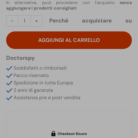
In alternativa, puoi procedere con l'acquisto
senza
aggiungere i prodotti consigliati
Microcamera
Perché acquistare su
-
+
Wifi
P2P
AGGIUNGI AL CARRELLO
Full
HD
in
Doctorspy
Alimentatore
Soddisfatti o rimborsati
5V
Pacco riservato
USB
Spedizione in tutta Europa
con
2 anni di garanzia
Motion
Assistenza pre e post vendita
Detection
quantità