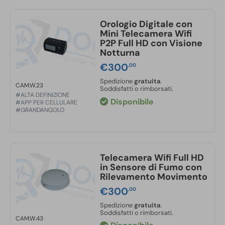
Orologio Digitale con
Mini Telecamera Wifi
P2P Full HD con Visione
Notturna
€
300
,00
Spedizione
gratuita
.
CAM.W.23
Soddisfatti o rimborsati.
#ALTA DEFINIZIONE
Disponibile
#APP PER CELLULARE
#GRANDANGOLO
Telecamera Wifi Full HD
in Sensore di Fumo con
Rilevamento Movimento
€
300
,00
Spedizione
gratuita
.
Soddisfatti o rimborsati.
CAM.W.43