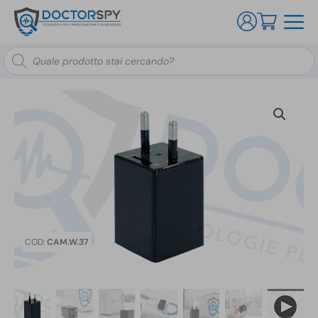
Ricerca
prodotti
COD:
CAM.W.37