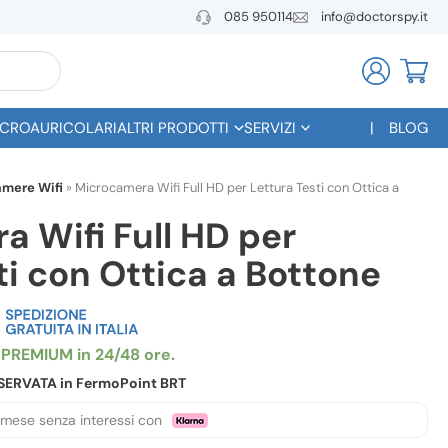
085 950114
info@doctorspy.it
CROAURICOLARI
ALTRI PRODOTTI
SERVIZI
BLOG
mere Wifi
»
Microcamera Wifi Full HD per Lettura Testi con Ottica a
 Wifi Full HD per
ti con Ottica a Bottone
RISERVATA in FermoPoint BRT
 mese senza interessi con