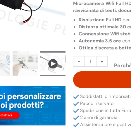
Microcamera Wifi Full H
ravvicinata di testi, do
Risoluzione Full HD
per 
Distanza ottimale 30 
Connessione Wifi stab
Autonomia 3.5 ore
con 
Ottica discreta a bott
Microcamera
-
+
Perché
Wifi
Full
HD
per
Lettura
Soddisfatti o rimborsati
Testi
Pacco riservato
con
Spedizione in tutta Eur
Ottica
2 anni di garanzia
a
Assistenza pre e post v
Bottone