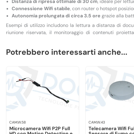
Distanza di ripresa ottimale di 30 cm
, ideale per lett
Connessione Wifi stabile
, con router o hotspot posiz
Autonomia prolungata di circa 3.5 ore
grazie alla bat
Esempi di utilizzo includono la lettura a distanza di doc
riunione riservata, il monitoraggio di contenuti proiett
l’analisi di manuali e schede tecniche in ambienti di l
riferimento visivo da remoto. La mini telecamera è e
Potrebbero interessarti anche...
diverse esigenze operative.
Come tutti i prodotti in vendita su Doctorspy.it, anche qu
con la
migliore componentistica sul mercato
.
Se hai dubbi o domande
, contatta il nostro
servizio te
Whatsapp
al
348 01 29 540
. Saremo lieti di guidarti n
adatto alle tue esigenze o, dopo l’acquisto, aiutarti con la 
CAM.W.58
CAM.W.43
Microcamera Wifi P2P Full
Telecamera Wifi Ful
HD con Motion Detection e
Sensore di Fumo c