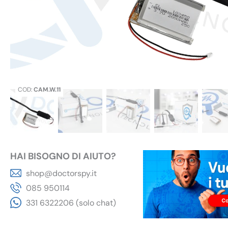
COD:
CAM.W.11
HAI BISOGNO DI AIUTO?
shop@doctorspy.it
085 950114
331 6322206 (solo chat)