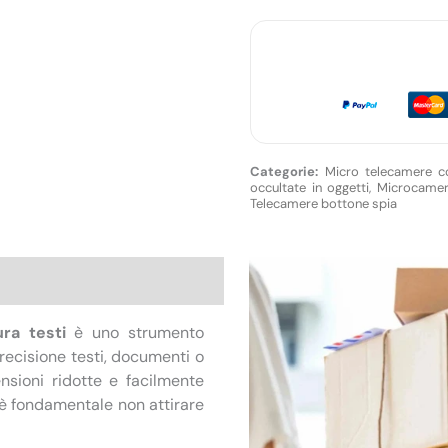
quantità
Micro telecamere col
occultate in oggetti
,
Microcamere
Telecamere bottone spia
one
ura testi
è uno strumento
recisione testi, documenti o
nsioni ridotte e facilmente
e è fondamentale non attirare