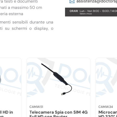
ura testi e documenti
ionati a massimo 50 cm
teria esterna
umenti sensibili durante una
ati su schermi o display, o
avoro dove è utile avere un
stremamente e adattabile a
esto dispositivo è realizzato
cnico
allo
085 950114
o su
ella scelta del prodotto più
configurazione.
CAM.W.51
CAM.W.34
l HD in
Telecamera Spia con SIM 4G
Microcam
on
Full HD con Router
HD 330° 