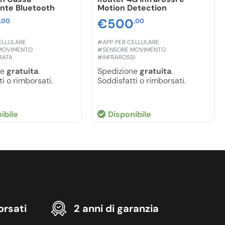
ante Bluetooth
Motion Detection
€
500
,00
,00
ELLULARE
#APP PER CELLULARE
MOVIMENTO
#SENSORE MOVIMENTO
RATA
#INFRAROSSI
ne
gratuita
.
Spedizione
gratuita
.
i o rimborsati.
Soddisfatti o rimborsati.
ibile
Disponibile
orsati
2 anni di garanzia