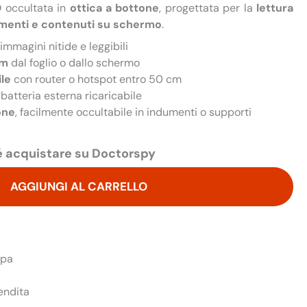
D
occultata in
ottica a bottone
, progettata per la
lettura
cumenti e contenuti su schermo
.
immagini nitide e leggibili
cm
dal foglio o dallo schermo
ile
con router o hotspot entro 50 cm
batteria esterna ricaricabile
one
, facilmente occultabile in indumenti o supporti
 acquistare su Doctorspy
AGGIUNGI AL CARRELLO
opa
endita