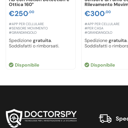
Ottica 160°
Rilevamento Movi
€
250
€
300
,00
,00
#APP PER CELLULARE
#APP PER CELLULARE
#SENSORE MOVIMENTO
#PER CASA
#GRANDANGOLO
#GRANDANGOLO
Spedizione
gratuita
.
Spedizione
gratuita
.
Soddisfatti o rimborsati.
Soddisfatti o rimbors
Disponibile
Disponibile
Sped