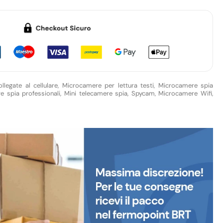
legate al cellulare
,
Microcamere per lettura testi
,
Microcamere spia
 spia professionali, Mini telecamere spia, Spycam
,
Microcamere Wifi
,