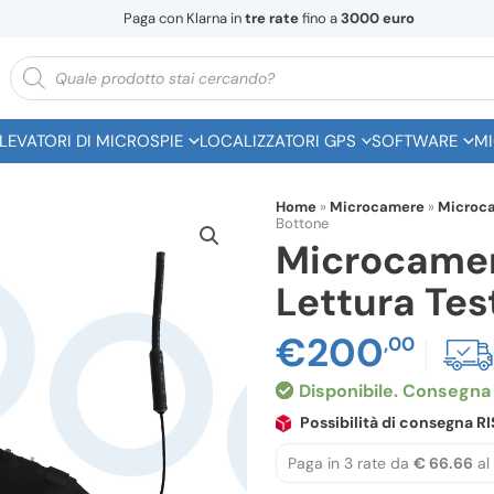
Paga con Klarna in
tre rate
fino a
3000 euro
Ricerca
prodotti
ILEVATORI DI MICROSPIE
LOCALIZZATORI GPS
SOFTWARE
MI
Home
»
Microcamere
»
Microca
Bottone
Microcamera
Lettura Tes
€
200
,00
Disponibile
Possibilità di consegna 
Paga in 3 rate da
€ 66.66
al