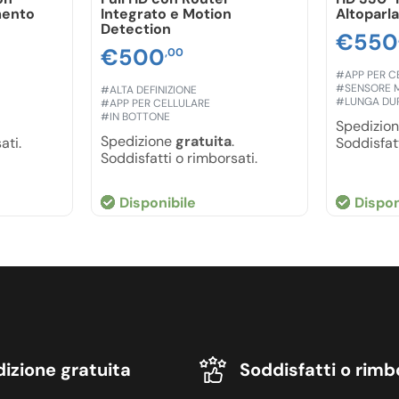
mento
Integrato e Motion
Altoparl
Detection
€
550
€
500
,00
#APP PER C
#SENSORE 
#ALTA DEFINIZIONE
#LUNGA DU
#APP PER CELLULARE
#IN BOTTONE
Spedizio
Spedizione
gratuita
.
ati.
Soddisfatt
Soddisfatti o rimborsati.
Disponibile
Dispon
izione gratuita
Soddisfatti o rimb