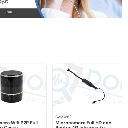
CAM.W.62
era Wifi P2P Full
Microcamera Full HD con
in Cassa
Router 4G Infrarossi e