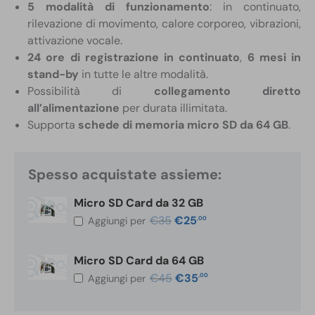
5 modalità di funzionamento
: in continuato,
rilevazione di movimento, calore corporeo, vibrazioni,
attivazione vocale.
24 ore di registrazione in continuato
,
6 mesi in
stand-by
in tutte le altre modalità.
Possibilità di
collegamento diretto
all’alimentazione
per durata illimitata.
Supporta
schede di memoria micro SD da 64 GB
.
Spesso acquistate assieme:
Micro SD Card da 32 GB
Il
Il
€
35
€
25
,00
Aggiungi per
prezzo
prezzo
originale
attuale
era:
è:
€35,00.
€25,00.
Micro SD Card da 64 GB
Il
Il
€
45
€
35
,00
Aggiungi per
prezzo
prezzo
originale
attuale
era:
è:
€45,00.
€35,00.