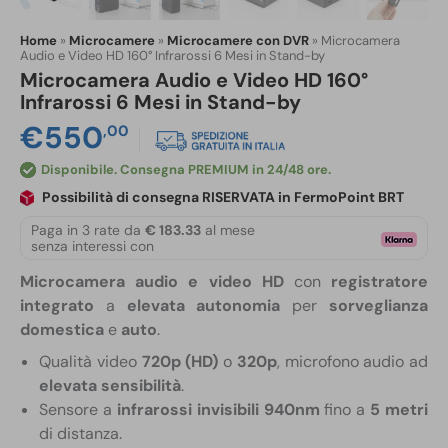
Home
»
Microcamere
»
Microcamere con DVR
»
Microcamera
Audio e Video HD 160° Infrarossi 6 Mesi in Stand-by
Microcamera Audio e Video HD 160°
Infrarossi 6 Mesi in Stand-by
€
550
,00
Disponibile
Possibilità di consegna RISERVATA in FermoPoint BRT
Paga in 3 rate da
€ 183.33
al mese
senza interessi con
Microcamera audio e video HD
con
registratore
integrato
a
elevata autonomia
per
sorveglianza
domestica
e
auto
.
Qualità video
720p (HD)
o
320p
, microfono audio ad
elevata sensibilità
.
Sensore a
infrarossi invisibili 940nm
fino a
5 metri
di distanza.