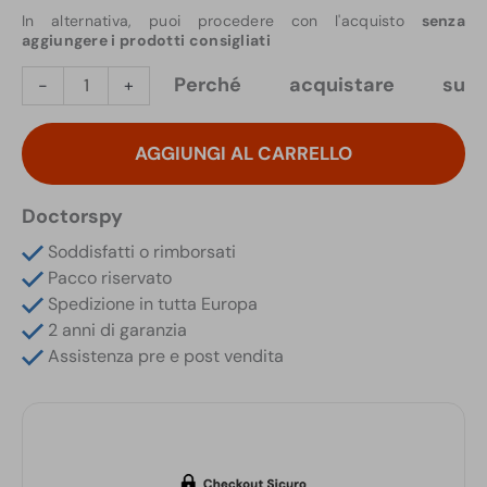
In alternativa, puoi procedere con l'acquisto
senza
aggiungere i prodotti consigliati
Microcamera
Perché acquistare su
-
+
Audio
e
AGGIUNGI AL CARRELLO
Video
HD
160°
Doctorspy
Infrarossi
Soddisfatti o rimborsati
6
Pacco riservato
Mesi
Spedizione in tutta Europa
in
2 anni di garanzia
Stand-
Assistenza pre e post vendita
by
quantità