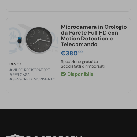
Microcamera in Orologio
da Parete Full HD con
Motion Detection e
Telecomando
€
380
,00
Spedizione
gratuita
.
DES.07
Soddisfatti o rimborsati.
#VIDEO REGISTRATORE
Disponibile
#PER CASA
#SENSORE DI MOVIMENTO