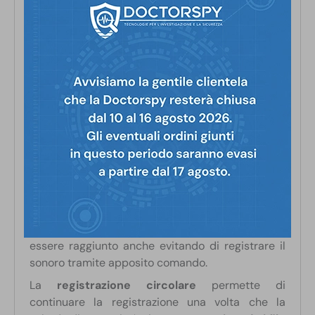
In caso contrario, meglio selezionare la
“Modalità
notturna”
. Impostare su
“Auto”
se le condizioni
di illuminazione cambiano.
Il dispositivo è dotato di un
mini registratore
digitale integrato
. I file (in formato .avi) vengono
salvati su una
scheda di memoria micro SD
. La
capacità massima supportata è di
fino a 64 GB
.
La quantità di memoria adoperata dipende
anzitutto dalla qualità video. E’ possibile scegliere
tra due risoluzioni:
720p (1280 x 720)
e
360p
(640 x 360)
, in base alle esigenze. A 720p si ha
una qualità migliore mentre a 360p si allungano i
tempi di registrazione. Quest’ultimo scopo può
essere raggiunto anche evitando di registrare il
sonoro tramite apposito comando.
La
registrazione circolare
permette di
continuare la registrazione una volta che la