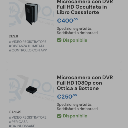
Microcamera con DVR
Full HD Occultata in
Libro Cassaforte
€
400
,00
Spedizione
gratuita
.
Soddisfatti o rimborsati.
DES.11
Disponibile
#VIDEO REGISTRATORE
#DISTANZA ILLIMITATA
#CONTROLLO CON APP
Microcamera con DVR
Full HD 1080p con
Ottica a Bottone
€
250
,00
Spedizione
gratuita
.
Soddisfatti o rimborsati.
CAM.49
Disponibile
#VIDEO REGISTRATORE
#PER CASA
#DA INDOSSARE