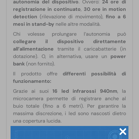
autonomia del dispositivo
. Ovvero:
24 ore di
registrazione in continuato
,
30 ore in motion
detection
(rilevazione di movimento),
fino a 6
mesi in stand-by
nelle altre modalità.
Chi volesse prolungare l’autonomia può
collegare il dispositivo direttamente
all’alimentazione
tramite il caricabatterie (in
dotazione). O, in alternativa, usare un
power
bank
(non fornito).
Il prodotto offre
differenti possibilità di
funzionamento:
Grazie ai suoi
16 led infrarossi 940nm
, la
microcamera permette di registrare anche al
buio totale (fino a 6 metri). Per garantire la
massima discrezione, i led sono nascosti dietro
una copertura lucida.
E’ possibile impostare su
“Modalità giorno”
se
l’ambiente ha sempre un’illuminazione adeguata.