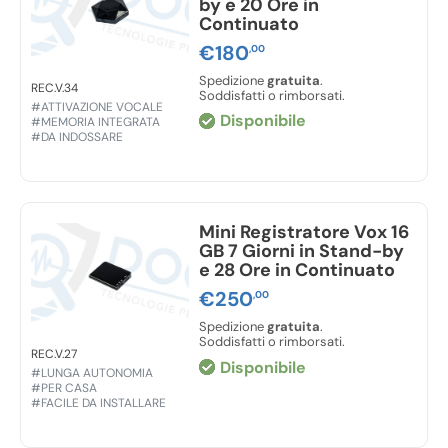
by e 20 Ore in
Continuato
€
180
,00
Spedizione
gratuita
.
REC.V.34
Soddisfatti o rimborsati.
#ATTIVAZIONE VOCALE
Disponibile
#MEMORIA INTEGRATA
#DA INDOSSARE
Mini Registratore Vox 16
GB 7 Giorni in Stand-by
e 28 Ore in Continuato
€
250
,00
Spedizione
gratuita
.
Soddisfatti o rimborsati.
REC.V.27
Disponibile
#LUNGA AUTONOMIA
#PER CASA
#FACILE DA INSTALLARE