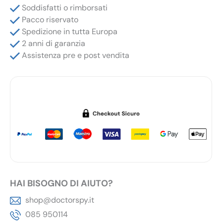
200
Soddisfatti o rimborsati
Ore
Pacco riservato
in
Spedizione in tutta Europa
Standby
2 anni di garanzia
75
Assistenza pre e post vendita
Ore
in
Continuato
quantità
HAI BISOGNO DI AIUTO?
shop@doctorspy.it
085 950114