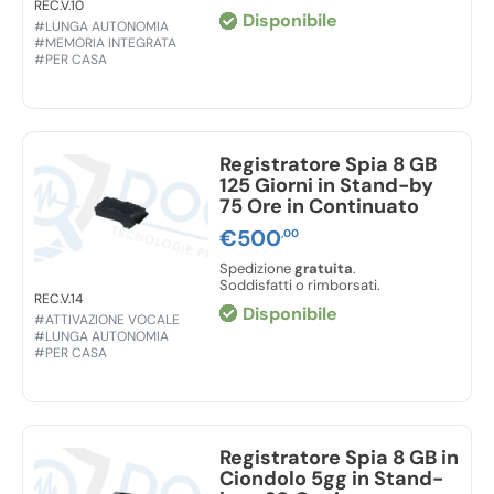
REC.V.10
Disponibile
#LUNGA AUTONOMIA
#MEMORIA INTEGRATA
#PER CASA
Registratore Spia 8 GB
125 Giorni in Stand-by
75 Ore in Continuato
€
500
,00
Spedizione
gratuita
.
Soddisfatti o rimborsati.
REC.V.14
Disponibile
#ATTIVAZIONE VOCALE
#LUNGA AUTONOMIA
#PER CASA
Registratore Spia 8 GB in
Ciondolo 5gg in Stand-