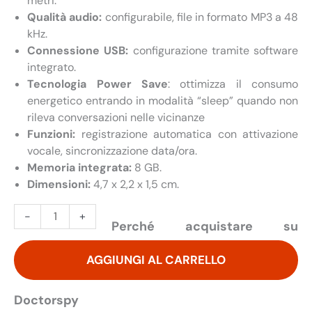
metri.
Qualità audio:
configurabile, file in formato MP3 a 48
kHz.
Connessione USB:
configurazione tramite software
integrato.
Tecnologia Power Save
: ottimizza il consumo
energetico entrando in modalità “sleep” quando non
rileva conversazioni nelle vicinanze
Funzioni:
registrazione automatica con attivazione
vocale, sincronizzazione data/ora.
Memoria integrata:
8 GB.
Dimensioni:
4,7 x 2,2 x 1,5 cm.
Micro
-
+
Perché acquistare su
Registratore
Digitale
AGGIUNGI AL CARRELLO
Vox
8
GB
Doctorspy