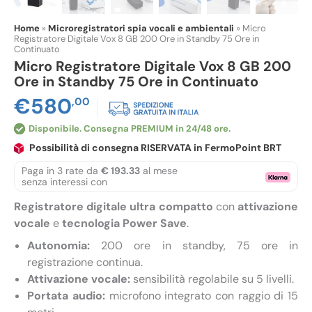
Home
»
Microregistratori spia vocali e ambientali
»
Micro
Registratore Digitale Vox 8 GB 200 Ore in Standby 75 Ore in
Continuato
Micro Registratore Digitale Vox 8 GB 200
Ore in Standby 75 Ore in Continuato
€
580
,00
Disponibile
Possibilità di consegna RISERVATA in FermoPoint BRT
Paga in 3 rate da
€ 193.33
al mese
senza interessi con
Registratore digitale ultra compatto
con
attivazione
vocale
e
tecnologia Power Save
.
Autonomia:
200 ore in standby, 75 ore in
registrazione continua.
Attivazione vocale:
sensibilità regolabile su 5 livelli.
Portata audio:
microfono integrato con raggio di 15