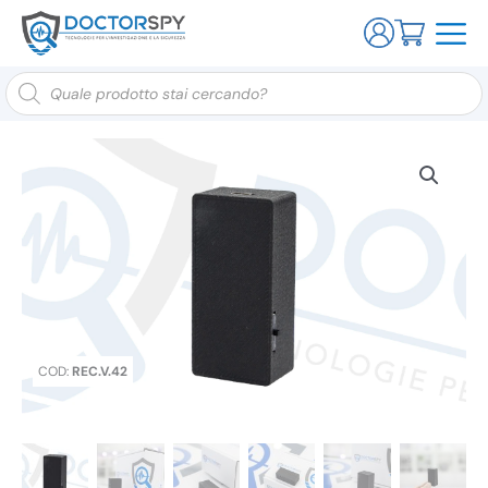
Ricerca
prodotti
COD:
REC.V.42