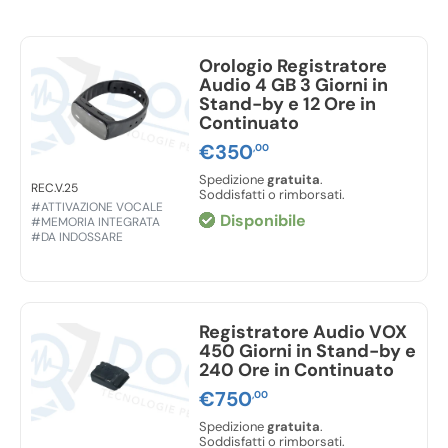
Frequenza di campionamento:
48 kHz.
Memoria:
8 GB.
Connessione:
USB con riconoscimento come
Orologio Registratore
unità esterna “CR-75”.
Audio 4 GB 3 Giorni in
Dimensioni:
4,7 x 2,2 x 1,5 cm.
Stand-by e 12 Ore in
Continuato
Alimentazione:
batteria ricaricabile agli ioni di
litio.
€
350
,00
Colore:
nero.
Spedizione
gratuita
.
REC.V.25
Soddisfatti o rimborsati.
#ATTIVAZIONE VOCALE
Disponibile
#MEMORIA INTEGRATA
#DA INDOSSARE
Registratore Audio VOX
450 Giorni in Stand-by e
240 Ore in Continuato
€
750
,00
Spedizione
gratuita
.
Soddisfatti o rimborsati.