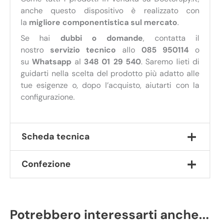
anche questo dispositivo è realizzato con
la
migliore componentistica sul mercato
.
Se hai
dubbi o domande
, contatta il
nostro
servizio tecnico
allo
085 950114
o
su
Whatsapp
al
348 01 29 540
. Saremo lieti di
guidarti nella scelta del prodotto più adatto alle
tue esigenze o, dopo l’acquisto, aiutarti con la
configurazione.
Scheda tecnica
Confezione
Autonomia:
200 ore in standby, 75 ore in
registrazione continua.
Attivazione vocale:
sì
1 Registratore digitale miniaturizzato
Portata microfono:
15 metri.
1 Cavo USB per ricarica e trasferimento dati
Formato file:
MP3.
Potrebbero interessarti anche...
1 Manuale di istruzioni in italiano