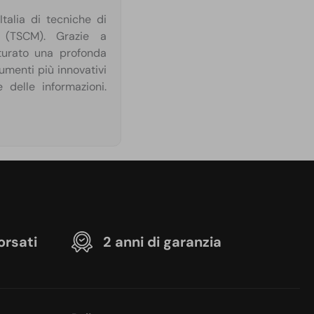
talia di tecniche di
o (TSCM). Grazie a
aturato una profonda
umenti più innovativi
 delle informazioni.
orsati
2 anni di garanzia