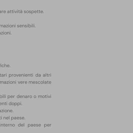
re attività sospette.
azioni sensibili.
zioni.
iche.
itari provenienti da altri
formazioni vere mescolate
bili per denaro o motivi
enti doppi.
azione.
i nel paese.
l’interno del paese per