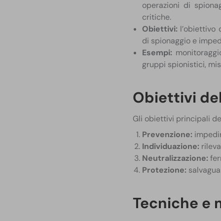
operazioni di spiona
critiche.
Obiettivi:
l’obiettivo 
di spionaggio e impe
Esempi:
monitoraggio 
gruppi spionistici, mi
Obiettivi de
Gli obiettivi principali 
Prevenzione:
impedir
Individuazione:
rileva
Neutralizzazione:
fer
Protezione:
salvaguar
Tecniche e 