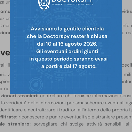
zza una varietà di tecniche e metodi, tra cui:
comunicazioni:
sorveglianza delle comunicazioni per individua
zione dei sistemi informatici contro gli attacchi cyber.
:
controllo e verifica delle persone che hanno accesso a inform
azione:
infiltrazione nei gruppi sospetti per raccogliere informa
ave del controspionaggio
ali, il controspionaggio comprende una serie di attività specif
ori:
verificare l’affidabilità di agenti, funzionari, politici e mil
 spionaggio include casi in cui finti disertori hanno fornito in
er compromettere l’operatività di chi li ha accolti.
zionari stranieri:
controllare chi fornisce informazioni sensi
o la veridicità delle informazioni per smascherare eventuali ag
dentificare e neutralizzare i traditori all’interno della propria f
iltrate:
riconoscere e punire eventuali spie straniere present
le straniero:
sorvegliare chi svolge attività sensibili al