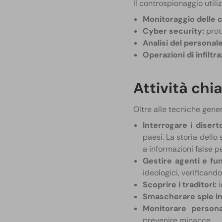
Il controspionaggio utili
Monitoraggio delle 
Cyber security:
prote
Analisi del personale
Operazioni di infiltr
Attività chi
Oltre alle tecniche gener
Interrogare i disert
paesi. La storia dello
a informazioni false p
Gestire agenti e fun
ideologici, verificand
Scoprire i traditori:
i
Smascherare spie inf
Monitorare persona
prevenire minacce.