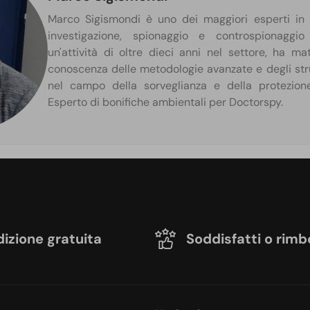
Marco Sigismondi è uno dei maggiori esperti in I
investigazione, spionaggio e controspionaggi
un'attività di oltre dieci anni nel settore, ha m
conoscenza delle metodologie avanzate e degli str
nel campo della sorveglianza e della protezione
Esperto di bonifiche ambientali per Doctorspy.
izione gratuita
Soddisfatti o rimb