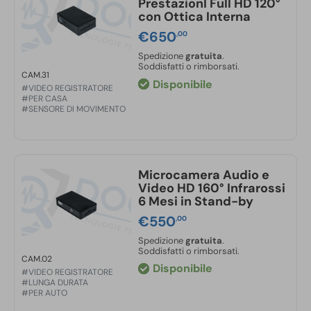
PrestazionI Full HD 120°
con Ottica Interna
€
650
,00
Spedizione
gratuita
.
Soddisfatti o rimborsati.
CAM.31
Disponibile
#VIDEO REGISTRATORE
#PER CASA
#SENSORE DI MOVIMENTO
Microcamera Audio e
Video HD 160° Infrarossi
6 Mesi in Stand-by
€
550
,00
Spedizione
gratuita
.
Soddisfatti o rimborsati.
CAM.02
Disponibile
#VIDEO REGISTRATORE
#LUNGA DURATA
#PER AUTO