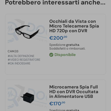
Infrarossi:
sì
Potrebbero interessarti anche...
1 Manuale di istruzioni in italiano
Batteria:
ricaricabile agli ioni di litio
Autonomia:
2 ore
Occhiali da Vista con
Micro Telecamera Spia
HD 720p con DVR
€
200
,00
Spedizione
gratuita
.
Soddisfatti o rimborsati.
CAM.33
Disponibile
#ALTA DEFINIZIONE
#VIDEO REGISTRATORE
#DA INDOSSARE
Microcamera Spia Full
HD con DVR Occultata
in Alimentatore USB
€
170
,00
Spedizione
gratuita
.