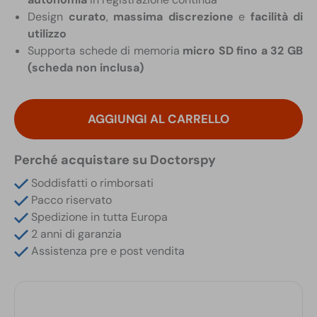
Design
curato
,
massima discrezione
e
facilità di
utilizzo
Supporta schede di memoria
micro SD fino a 32 GB
(scheda non inclusa)
Telecamera
Full
AGGIUNGI AL CARRELLO
HD
con
Perché acquistare su Doctorspy
Infrarossi
in
Soddisfatti o rimborsati
Orologio
Pacco riservato
con
Spedizione in tutta Europa
Cinturino
2 anni di garanzia
Nero
Assistenza pre e post vendita
quantità