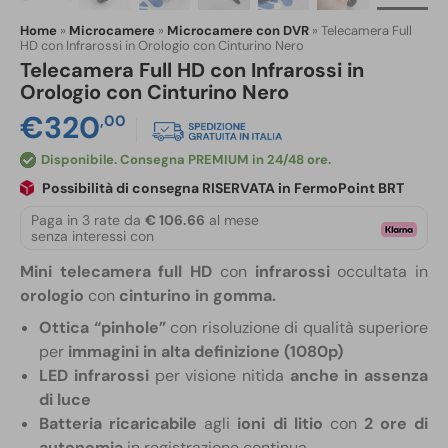
Home
»
Microcamere
»
Microcamere con DVR
»
Telecamera Full
HD con Infrarossi in Orologio con Cinturino Nero
Telecamera Full HD con Infrarossi in
Orologio con Cinturino Nero
€
320
,00
Disponibile
Possibilità di consegna RISERVATA in FermoPoint BRT
Paga in 3 rate da
€ 106.66
al mese
senza interessi con
Mini telecamera full HD
con
infrarossi
occultata in
orologio
con
cinturino in gomma.
Ottica “pinhole”
con risoluzione di qualità superiore
per
immagini in alta definizione (1080p)
LED infrarossi
per visione nitida
anche in assenza
di luce
Batteria ricaricabile
agli
ioni di litio
con
2 ore di
autonomia
in registrazione continua