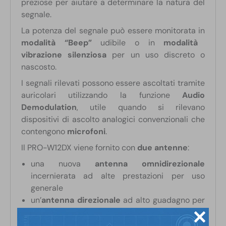
preziose per aiutare a determinare la natura del
segnale.
La potenza del segnale può essere monitorata in
modalità “Beep”
udibile o in
modalità
vibrazione silenziosa
per un uso discreto o
nascosto.
I segnali rilevati possono essere ascoltati tramite
auricolari utilizzando la funzione
Audio
Demodulation
, utile quando si rilevano
dispositivi di ascolto analogici convenzionali che
contengono
microfoni
.
Il PRO-W12DX viene fornito con
due antenne
:
una nuova
antenna omnidirezionale
incernierata ad alte prestazioni per uso
generale
un’
antenna direzionale
ad alto guadagno per
individuare i segnali ad alta frequenza a
maggiore distanza.