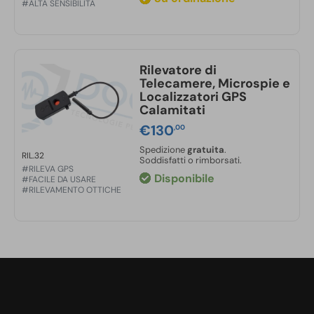
€9.000,00.
€6.500,00
#ALTA SENSIBILITÀ
Rilevatore di
Telecamere, Microspie e
Localizzatori GPS
Calamitati
€
130
,00
Spedizione
gratuita
.
RIL.32
Soddisfatti o rimborsati.
#RILEVA GPS
Disponibile
#FACILE DA USARE
#RILEVAMENTO OTTICHE