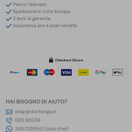
Digitale
Pacco riservato
a
Spedizione in tutta Europa
Banda
2 anni di garanzia
Larga
Assistenza pre e post vendita
da
0
a
12
GHz
quantità
HAI BISOGNO DI AIUTO?
shop@doctorspy.it
085 950114
348 0129540 (solo chat)