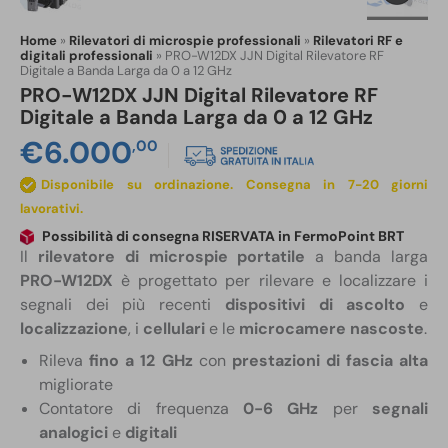
Home
»
Rilevatori di microspie professionali
»
Rilevatori RF e
digitali professionali
»
PRO-W12DX JJN Digital Rilevatore RF
Digitale a Banda Larga da 0 a 12 GHz
PRO-W12DX JJN Digital Rilevatore RF
Digitale a Banda Larga da 0 a 12 GHz
€
6.000
,00
Disponibile su ordinazione
Possibilità di consegna RISERVATA in FermoPoint BRT
Il
rilevatore di microspie portatile
a banda larga
PRO-W12DX
è progettato per rilevare e localizzare i
segnali dei più recenti
dispositivi di ascolto
e
localizzazione
, i
cellulari
e le
microcamere nascoste
.
Rileva
fino a 12 GHz
con
prestazioni di fascia alta
migliorate
Contatore di frequenza
0-6 GHz
per
segnali
analogici
e
digitali