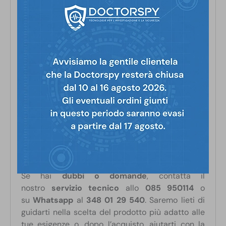
Il PRO-W12DX è progettato e prodotto nel Regno
Unito secondo le specifiche più elevate ed è
racchiuso in un
involucro di alluminio
aeronautico
personalizzato.
Utilizza una
batteria integrata ai polimeri di litio
ed è fornito di
caricabatterie internazionale
.
Il sistema completo è dotato di
custodia da
trasporto standard militare
per la massima
protezione.
Come tutti i prodotti in vendita su Doctorspy.it,
anche questo dispositivo è realizzato con
la
migliore componentistica sul mercato
.
Se hai
dubbi o domande
, contatta il
nostro
servizio tecnico
allo
085 950114
o
su
Whatsapp
al
348 01 29 540
. Saremo lieti di
guidarti nella scelta del prodotto più adatto alle
tue esigenze o, dopo l’acquisto, aiutarti con la