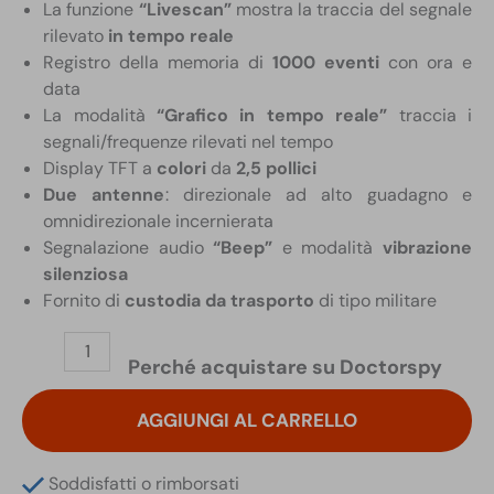
La funzione
“Livescan”
mostra la traccia del segnale
rilevato
in tempo reale
Registro della memoria di
1000 eventi
con ora e
data
La modalità
“Grafico in tempo reale”
traccia i
segnali/frequenze rilevati nel tempo
Display TFT a
colori
da
2,5 pollici
Due antenne
: direzionale ad alto guadagno e
omnidirezionale incernierata
Segnalazione audio
“Beep”
e modalità
vibrazione
silenziosa
Fornito di
custodia da trasporto
di tipo militare
PRO-
Perché acquistare su Doctorspy
W12DX
JJN
AGGIUNGI AL CARRELLO
Digital
Rilevatore
RF
Soddisfatti o rimborsati