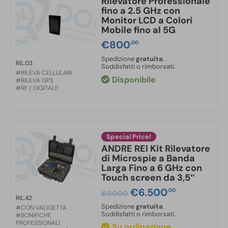
Rilevatore Professionale
fino a 2.5 GHz con
Monitor LCD a Colori
Mobile fino al 5G
€
800
,00
Spedizione
gratuita
.
RIL.03
Soddisfatti o rimborsati.
#RILEVA CELLULARI
Disponibile
#RILEVA GPS
#RF / DIGITALE
Special Price!
ANDRE REI Kit Rilevatore
di Microspie a Banda
Larga Fino a 6 GHz con
Touch screen da 3,5″
Il
€
6.500
Il
,00
€
9.000
RIL.42
prezzo
prezzo
Spedizione
gratuita
.
#CON VALIGETTA
originale
attuale
Soddisfatti o rimborsati.
#BONIFICHE
era:
è:
PROFESSIONALI
Su ordinazione