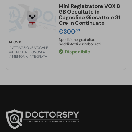
Mini Registratore VOX 8
GB Occultato in
Cagnolino Giocattolo 31
Ore in Continuato
€
300
,00
Spedizione
gratuita
.
REC.V.15
Soddisfatti o rimborsati.
#ATTIVAZIONE VOCALE
Disponibile
#LUNGA AUTONOMIA
#MEMORIA INTEGRATA