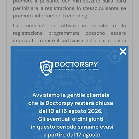
premere il pulsante ben mimetizzato sulla card
per iniziare la registrazione; lo stesso pulsante, se
premuto, interrompe il recording.
La modalità di attivazione vocale o la
registrazione programmata possono essere
impostate tramite il
software
della carta, cui si
accede collegando il dispositivo al PC.
La attivazione vocale, in particolare, fa sì che il
registratore si attivi quando il microfono capta un
suono nell’ambiente. La registrazione termina
quando cessa l’evento sonoro. Attivando questa
opzione, si è certi di non perdere alcun momento
saliente e, al tempo stesso, di risparmiare sulla
durata della batteria. In continuato, l’autonomia è
di
35 ore
, in
stand-by supera le 100!
Potrai ricaricare il prodotto inserendo la card
nell’apposito lettore e collegando quest’ultimo al
PC per
circa 3 ore
.