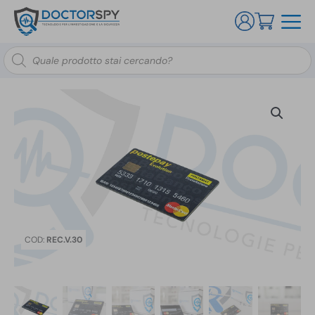
Ricerca
prodotti
COD:
REC.V.30