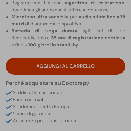
Registrazione file con
algoritmo di criptazione
:
decodifica gli audio con il lettore in dotazione
Microfono ultra sensibile
per
audio nitido fino a 15
metri
di distanza dal dispositivo
Batteria di lunga durata
agli ioni di litio
ricaricabile, fino a
35 ore di registrazione continua
e fino a
100 giorni in stand-by
Registratore
Digitale
AGGIUNGI AL CARRELLO
VOX
Alte
Perché acquistare su Doctorspy
Prestazioni
Criptato
Soddisfatti o rimborsati
in
Pacco riservato
Carta
Spedizione in tutta Europa
Prepagata
2 anni di garanzia
quantità
Assistenza pre e post vendita