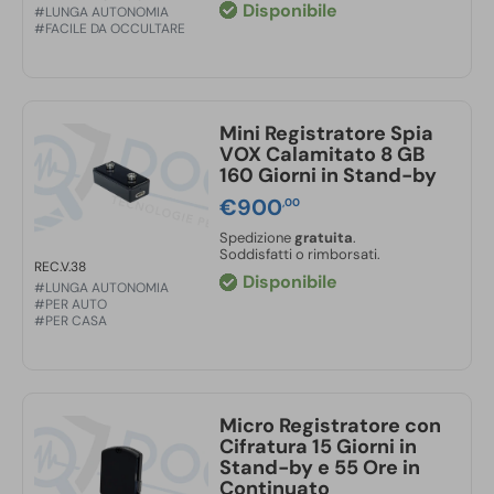
Disponibile
#LUNGA AUTONOMIA
#FACILE DA OCCULTARE
Mini Registratore Spia
VOX Calamitato 8 GB
160 Giorni in Stand-by
€
900
,00
Spedizione
gratuita
.
Soddisfatti o rimborsati.
REC.V.38
Disponibile
#LUNGA AUTONOMIA
#PER AUTO
#PER CASA
Micro Registratore con
Cifratura 15 Giorni in
Stand-by e 55 Ore in
Continuato