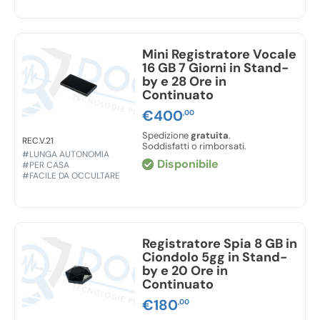
Mini Registratore Vocale
16 GB 7 Giorni in Stand-
by e 28 Ore in
Continuato
€
400
,00
Spedizione
gratuita
.
REC.V.21
Soddisfatti o rimborsati.
#LUNGA AUTONOMIA
Disponibile
#PER CASA
#FACILE DA OCCULTARE
Registratore Spia 8 GB in
Ciondolo 5gg in Stand-
by e 20 Ore in
Continuato
€
180
,00