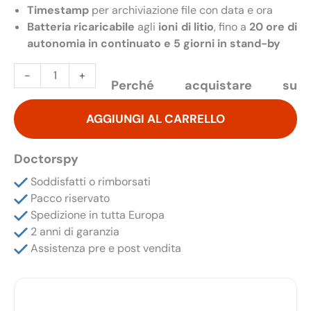
Timestamp
per archiviazione file con data e ora
Batteria ricaricabile
agli
ioni di litio
, fino a
20 ore di
autonomia in continuato e 5 giorni in stand-by
Registratore
-
+
Perché acquistare su
Spia
8
AGGIUNGI AL CARRELLO
GB
a
Lucchetto
Doctorspy
5gg
Soddisfatti o rimborsati
in
Pacco riservato
Stand-
Spedizione in tutta Europa
by
2 anni di garanzia
e
Assistenza pre e post vendita
20
Ore
in
Continuato