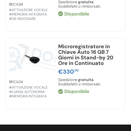
Spedizione
gratuita
.
REC.V.34
Soddisfatti o rimborsati.
#ATTIVAZIONE VOCALE
Disponibile
#MEMORIA INTEGRATA
#DA INDOSSARE
Microregistratore in
Chiave Auto 16 GB 7
Giorni in Stand-by 20
Ore in Continuato
€
330
,00
Spedizione
gratuita
.
REC.V.24
Soddisfatti o rimborsati.
#ATTIVAZIONE VOCALE
Disponibile
#LUNGA AUTONOMIA
#MEMORIA INTEGRATA