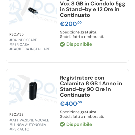
Vox 8 GB in Ciondolo 5gg
in Stand-by e 12 Ore in
Continuato
€
200
,00
Spedizione
gratuita
.
REC.V.35
Soddisfatti o rimborsati.
#DA INDOSSARE
Disponibile
#PER CASA
#FACILE DA INSTALLARE
Registratore con
Calamita 8 GB 1 Anno in
Stand-by 90 Ore in
Continuato
€
400
,00
Spedizione
gratuita
.
REC.V.28
Soddisfatti o rimborsati.
#ATTIVAZIONE VOCALE
Disponibile
#LUNGA AUTONOMIA
#PER AUTO