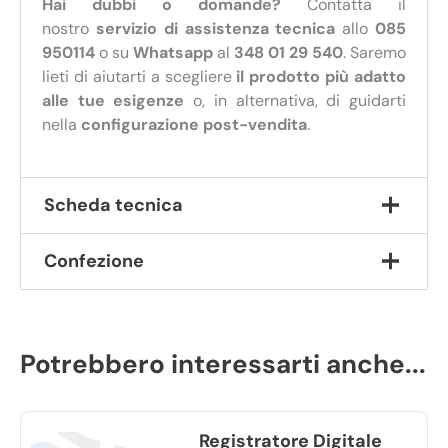
Hai dubbi o domande?
Contatta il
nostro
servizio di assistenza tecnica
allo
085
950114
o su
Whatsapp
al
348 01 29 540
. Saremo
lieti di aiutarti a scegliere
il prodotto più adatto
alle tue esigenze
o, in alternativa, di guidarti
nella
configurazione post-vendita
.
Scheda tecnica
Confezione
Formato di registrazione:
WAV
Memoria:
integrata da 8 GB
VOX:
sì
1 Registratore a forma di lucchetto
Microfono esterno:
no
1 Cavo USB per ricarica / trasferimento dati
Dimensioni (L x A x P):
51 x 22 x 10 mm
Potrebbero interessarti anche...
1 Manuale di istruzioni in italiano
Autonomia:
20 ore di autonomia in continuato
e 5 giorni in stand-by
Registratore Digitale