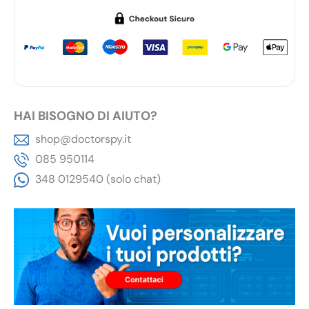
quantità
HAI BISOGNO DI AIUTO?
shop@doctorspy.it
085 950114
348 0129540 (solo chat)