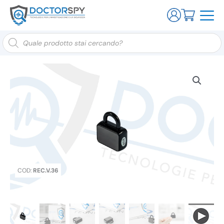
Ricerca
prodotti
COD:
REC.V.36