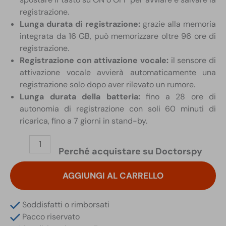
registrazione.
Lunga durata di registrazione:
grazie alla memoria
integrata da 16 GB, può memorizzare oltre 96 ore di
registrazione.
Registrazione con attivazione vocale:
il sensore di
attivazione vocale avvierà automaticamente una
registrazione solo dopo aver rilevato un rumore.
Lunga durata della batteria:
fino a 28 ore di
autonomia di registrazione con soli 60 minuti di
ricarica, fino a 7 giorni in stand-by.
Registratore
Perché acquistare su Doctorspy
in
Porta
AGGIUNGI AL CARRELLO
Sigarette
16
GB
Soddisfatti o rimborsati
7gg
Pacco riservato
in