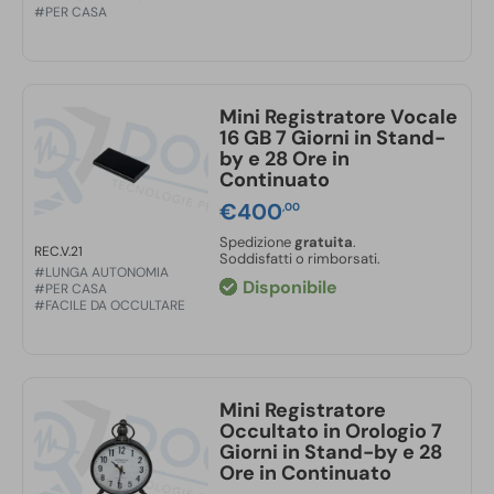
#PER CASA
Mini Registratore Vocale
16 GB 7 Giorni in Stand-
by e 28 Ore in
Continuato
€
400
,00
Spedizione
gratuita
.
REC.V.21
Soddisfatti o rimborsati.
#LUNGA AUTONOMIA
Disponibile
#PER CASA
#FACILE DA OCCULTARE
Mini Registratore
Occultato in Orologio 7
Giorni in Stand-by e 28
Ore in Continuato