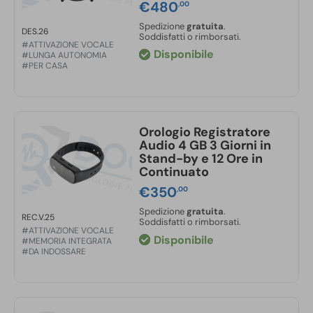
€
480
,00
Spedizione
gratuita
.
DES.26
Soddisfatti o rimborsati.
#ATTIVAZIONE VOCALE
Disponibile
#LUNGA AUTONOMIA
#PER CASA
Orologio Registratore
Audio 4 GB 3 Giorni in
Stand-by e 12 Ore in
Continuato
€
350
,00
Spedizione
gratuita
.
REC.V.25
Soddisfatti o rimborsati.
#ATTIVAZIONE VOCALE
Disponibile
#MEMORIA INTEGRATA
#DA INDOSSARE