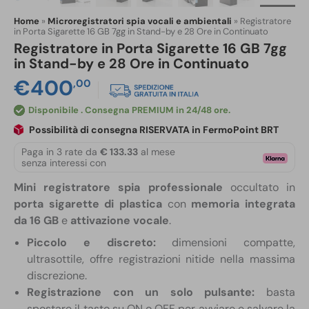
Home
»
Microregistratori spia vocali e ambientali
»
Registratore
in Porta Sigarette 16 GB 7gg in Stand-by e 28 Ore in Continuato
Registratore in Porta Sigarette 16 GB 7gg
in Stand-by e 28 Ore in Continuato
€
400
,00
Disponibile
Possibilità di consegna RISERVATA in FermoPoint BRT
Paga in 3 rate da
€ 133.33
al mese
senza interessi con
Mini registratore spia professionale
occultato in
porta sigarette di plastica
con
memoria integrata
da 16 GB
e
attivazione vocale
.
Piccolo e discreto:
dimensioni compatte,
ultrasottile, offre registrazioni nitide nella massima
discrezione.
Registrazione con un solo pulsante:
basta
spostare il tasto su ON o OFF per avviare e salvare la