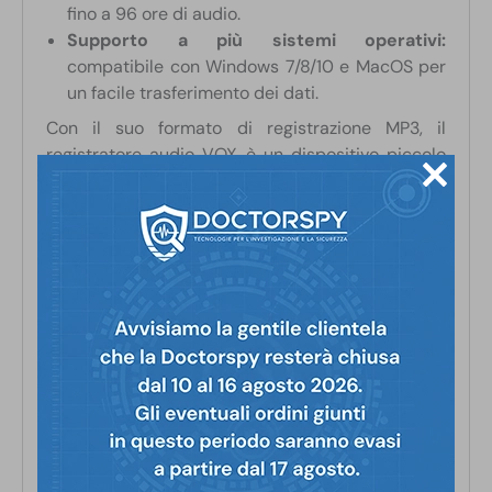
fino a 96 ore di audio.
Supporto a più sistemi operativi:
compatibile con Windows 7/8/10 e MacOS per
un facile trasferimento dei dati.
Con il suo formato di registrazione MP3, il
registratore audio VOX è un dispositivo piccolo
ma potente, ideale per la registrazione discreta in
una vasta gamma di situazioni.
Come tutti i prodotti in vendita su Doctorspy.it,
anche questo dispositivo è realizzato con
la
migliore componentistica sul mercato
.
Se hai
dubbi o domande
, contatta il
nostro
servizio tecnico
allo
085 950114
o
su
Whatsapp
al
348 01 29 540
. Saremo lieti di
guidarti nella scelta del prodotto più adatto alle
tue esigenze o, dopo l’acquisto, aiutarti con la
configurazione.