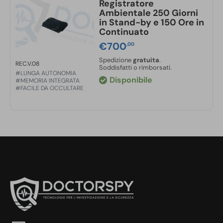
Registratore
Ambientale 250 Giorni
in Stand-by e 150 Ore in
Continuato
€
700
,00
Spedizione
gratuita
.
REC.V.08
Soddisfatti o rimborsati.
#LUNGA AUTONOMIA
Disponibile
#MEMORIA INTEGRATA
#FACILE DA OCCULTARE