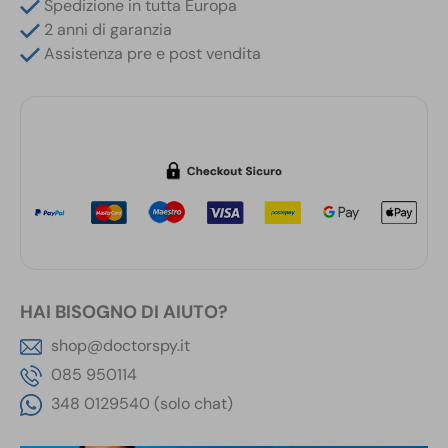
Spedizione in tutta Europa
Stand-
2 anni di garanzia
by
Assistenza pre e post vendita
e
28
Ore
in
Continuato
quantità
HAI BISOGNO DI AIUTO?
shop@doctorspy.it
085 950114
348 0129540 (solo chat)