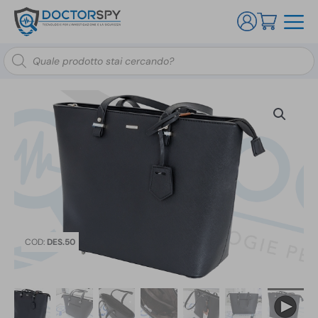
Ricerca
prodotti
COD:
DES.50