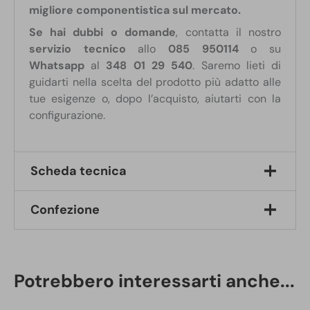
migliore componentistica sul mercato.
Se hai dubbi o domande
, contatta il nostro
servizio tecnico
allo
085 950114
o su
Whatsapp
al
348 01 29 540
. Saremo lieti di
guidarti nella scelta del prodotto più adatto alle
tue esigenze o, dopo l’acquisto, aiutarti con la
configurazione.
Scheda tecnica
Confezione
Tipologia:
microcamera audio-video DVR
Supporto:
borsa da donna in ecopelle nera
Risoluzione video:
Full HD 1080p
1 Borsa da donna in ecopelle nera con
Memoria:
32 GB integrata
telecamera spia occultata
Modalità di registrazione:
continua o con
Potrebbero interessarti anche...
1 Telecomando per attivazione a distanza
sensore di movimento
1 Cavo USB
Alimentazione:
batteria ricaricabile integrata