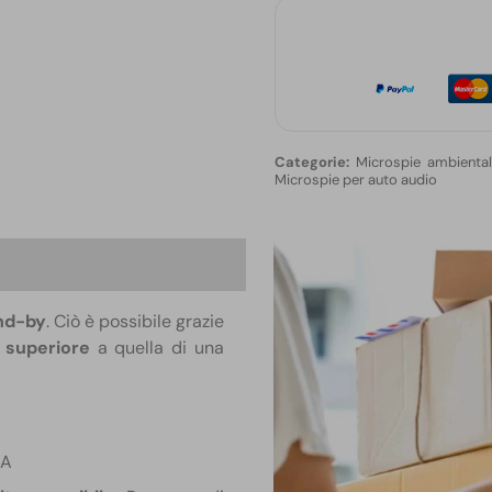
Ore
in
Ascolto
quantità
Microspie ambiental
Microspie per auto audio
one
and-by
. Ciò è possibile grazie
 superiore
a quella di una
mA