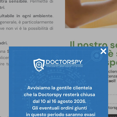
tra sensibile
. Permette di
tri
.
ltabile in ogni ambiente
.
n generale, è particolarmente
e non vi è la possibilità di
dri.
 una
SIM card (non inclusa)
plicemente chiamare con il
ire tutto ciò che accade in