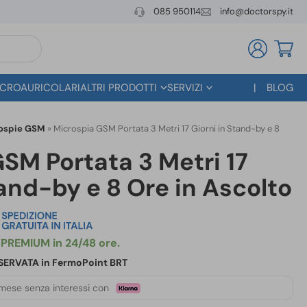
085 950114
info@doctorspy.it
CROAURICOLARI
ALTRI PRODOTTI
SERVIZI
BLOG
ospie GSM
»
Microspia GSM Portata 3 Metri 17 Giorni in Stand-by e 8
SM Portata 3 Metri 17
tand-by e 8 Ore in Ascolto
RISERVATA in FermoPoint BRT
mese senza interessi con