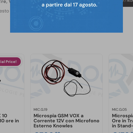
Tre, Vodafone.
esto dispositivo è realizzato
tecnico
allo
085 950114
o
nella scelta del prodotto più
configurazione.
ial Price!
MIC.G.19
MIC.G.05
 10
Microspia GSM VOX a
Microspi
10 ore in
Corrente 12V con Microfono
Ore in T
Esterno Knowles
in Stand