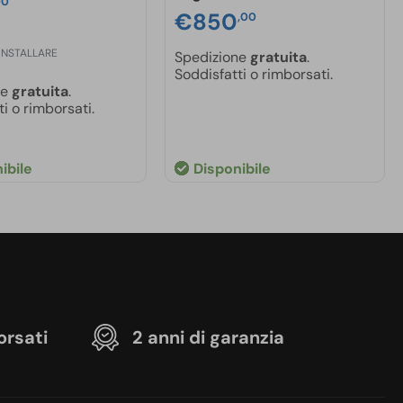
00
€
850
,00
 INSTALLARE
Spedizione
gratuita
.
Soddisfatti o rimborsati.
ne
gratuita
.
i o rimborsati.
ibile
Disponibile
orsati
2 anni di garanzia