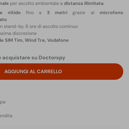
nale
per ascolto ambientale a
distanza illimitata
.
e nitido
fino a
3 metri
grazie al
microfono
ato
 in stand-by, 8 ore di ascolto continuo
ssima discrezione
e SIM Tim, Wind Tre, Vodafone
 acquistare su Doctorspy
AGGIUNGI AL CARRELLO
opa
endita