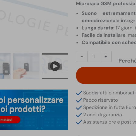
Microspia GSM professio
Suono estremament
omnidirezionale integr
Lunga durata:
17 giorni
Facile da installare
, ma
Compatibile con sched
Microspia
-
+
Perché
GSM
Portata
3
Metri
17
Soddisfatti o rimborsati
Giorni
Pacco riservato
in
Spedizione in tutta Eur
Stand-
2 anni di garanzia
by
Assistenza pre e post v
e
8