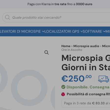
Paga con Klarna in
tre rate
fino a
3000 euro
Ricerca
prodotti
ILEVATORI DI MICROSPIE
LOCALIZZATORI GPS
SOFTWARE
MI
Home
»
Microspie audio
»
Micr
Ore in Ascolto
Microspia G
Giorni in S
€
250
,00
Disponibile
Possibilità di consegna 
Paga in 3 rate da
€ 83.33
al 