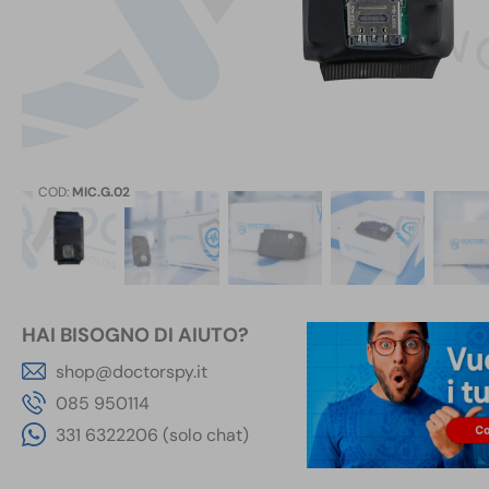
COD:
MIC.G.02
HAI BISOGNO DI AIUTO?
shop@doctorspy.it
085 950114
331 6322206 (solo chat)