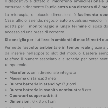
Il dispositivo è dotato di
microfono omnidirezionale ul
catturare nitidamente l’audio
entro una distanza di 3 me
La microspia, di piccole dimensioni, è
facilmente occu
Casa, ufficio, azienda, negozio, auto o qualsiasi veicolo. I
adatta per il
monitoraggio a lungo termine
di spazi dov
accesso ad una presa di corrente.
Si consiglia per l’utilizzo in ambienti di max 15 metri qua
Permette l’
ascolto ambientale in tempo reale
grazie a
da inserire nell’apposito slot del modulo. Basterà sem
telefono il numero associato alla scheda per poter sent
tempo reale.
Microfono:
omnidirezionale integrato
Massima distanza:
3 metri
Durata batteria in stand by:
17 giorni
Durata batteria in ascolto continuato:
8 ore
Operatori supportati:
tutti
Dimensioni:
6 x 3,5 x 1 cm