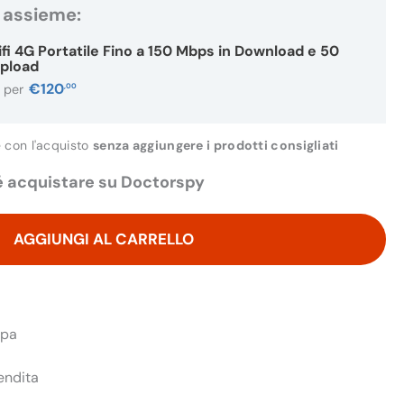
 assieme:
fi 4G Portatile Fino a 150 Mbps in Download e 50
Upload
€
120
,00
i per
e con l'acquisto
senza aggiungere i prodotti consigliati
 acquistare su Doctorspy
AGGIUNGI AL CARRELLO
opa
endita