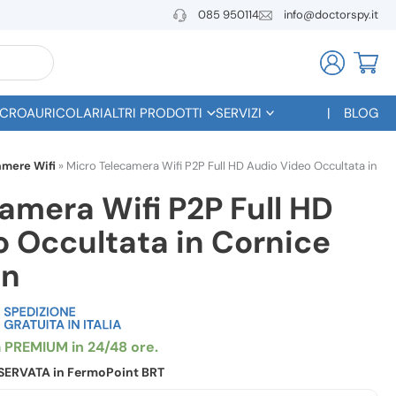
085 950114
info@doctorspy.it
CROAURICOLARI
ALTRI PRODOTTI
SERVIZI
BLOG
mere Wifi
»
Micro Telecamera Wifi P2P Full HD Audio Video Occultata in
amera Wifi P2P Full HD
 Occultata in Cornice
on
RISERVATA in FermoPoint BRT