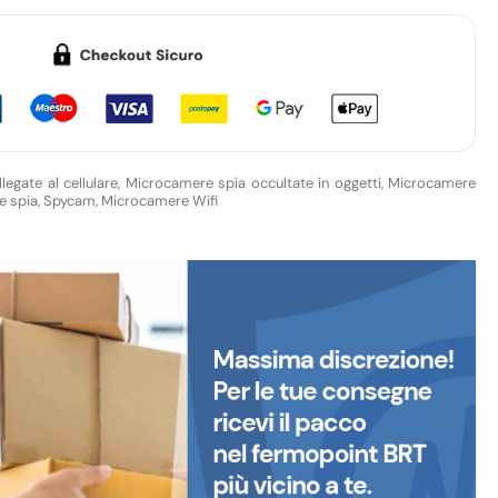
egate al cellulare
,
Microcamere spia occultate in oggetti
,
Microcamere
re spia, Spycam
,
Microcamere Wifi