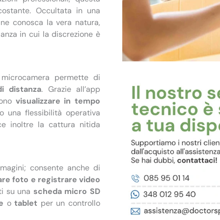
costante. Occultata in una
 ne conosca la vera natura,
anza in cui la discrezione è
a microcamera permette di
i distanza
. Grazie all’app
sono
visualizzare in tempo
o una flessibilità operativa
e inoltre la cattura nitida
immagini; consente anche di
are foto e registrare video
ati su una
scheda micro SD
e
o
tablet
per un controllo