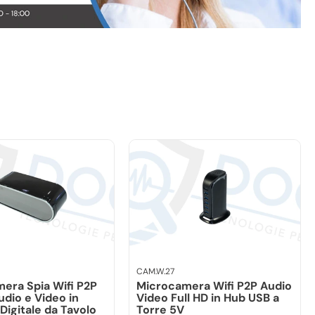
CAM.W.27
era Spia Wifi P2P
Microcamera Wifi P2P Audio
udio e Video in
Video Full HD in Hub USB a
Digitale da Tavolo
Torre 5V