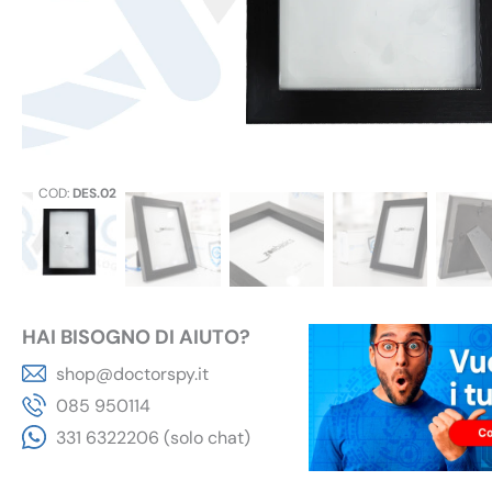
COD:
DES.02
HAI BISOGNO DI AIUTO?
shop@doctorspy.it
085 950114
331 6322206 (solo chat)