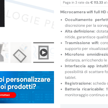
Paga in 3 rate da
€ 113.33
al 
Microcamera wifi full HD
Occultamento perfett
discrezione per la sorve
Alta definizione:
dotata 
nitide, garantisce qualit
Trasmissione wifi:
cons
supporto per visualizzaz
Microfono omnidirezio
distanza, arricchendo le 
Interfaccia app intuiti
possibilità di scattare f
tablet.
Registrazione:
scheda d
Batteria ricaricabile:
f
monitoraggio continuo e 