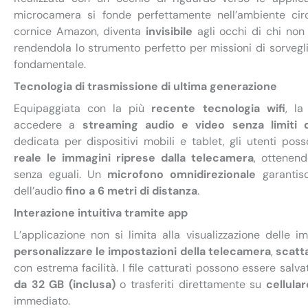
microcamera si fonde perfettamente nell’ambiente cir
cornice Amazon, diventa
invisibile
agli occhi di chi non
rendendola lo strumento perfetto per missioni di sorvegli
fondamentale.
Tecnologia di trasmissione di ultima generazione
Equipaggiata con la più
recente tecnologia wifi
, l
accedere a
streaming audio e video senza limiti d
dedicata per dispositivi mobili e tablet, gli utenti pos
reale le immagini riprese dalla telecamera
, ottenend
senza eguali. Un
microfono omnidirezionale
garantisc
dell’audio
fino a 6 metri di distanza
.
Interazione intuitiva tramite app
L’applicazione non si limita alla visualizzazione delle 
personalizzare le impostazioni della telecamera
,
scatt
con estrema facilità. I file catturati possono essere salv
da 32 GB (inclusa)
o trasferiti direttamente su
cellular
immediato.