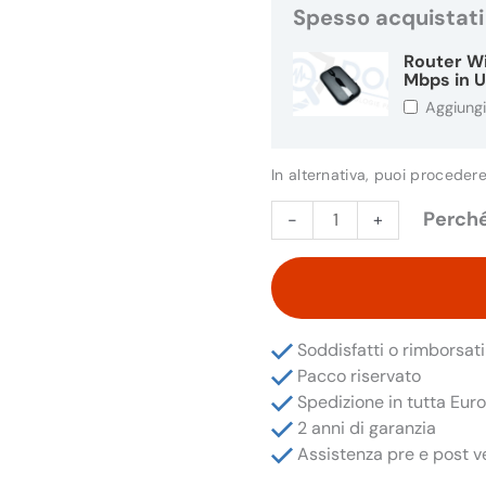
Spesso acquistati
Router Wi
Mbps in 
Aggiung
In alternativa, puoi proceder
Micro
Perché
-
+
Telecamera
Wifi
P2P
Full
HD
Soddisfatti o rimborsati
Audio
Pacco riservato
Video
Spedizione in tutta Eur
Occultata
2 anni di garanzia
in
Assistenza pre e post v
Cornice