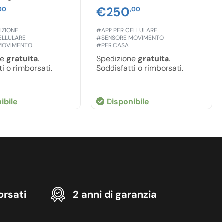
€
250
00
,00
IZIONE
#APP PER CELLULARE
ELLULARE
#SENSORE MOVIMENTO
MOVIMENTO
#PER CASA
ne
gratuita
.
Spedizione
gratuita
.
i o rimborsati.
Soddisfatti o rimborsati.
ibile
Disponibile
orsati
2 anni di garanzia