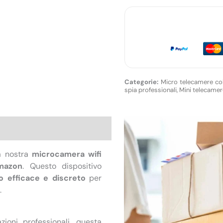
Foto
Amazon
quantità
Micro telecamere coll
spia professionali, Mini telecame
one
la nostra
microcamera wifi
mazon
. Questo dispositivo
 efficace e discreto
per
.
ioni professionali, questa