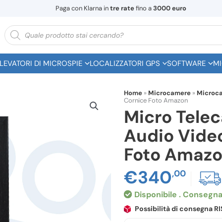
Paga con Klarna in
tre rate
fino a
3000 euro
Ricerca
prodotti
ILEVATORI DI MICROSPIE
LOCALIZZATORI GPS
SOFTWARE
MI
Home
»
Microcamere
»
Microca
Cornice Foto Amazon
Micro Telec
Audio Video
Foto Amaz
€
340
,00
Disponibile
Possibilità di consegna 