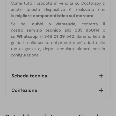
Come tutti i prodotti in vendita su Doctorspy.it,
anche questo dispositivo è realizzato con
la
migliore componentistica sul mercato
.
Se hai
dubbi o domande
, contatta il
nostro
servizio tecnico
allo
085 950114
o
su
Whatsapp
al
348 01 29 540
. Saremo lieti di
guidarti nella scelta del prodotto più adatto alle
tue esigenze o, dopo l’acquisto, aiutarti con la
configurazione.
Scheda tecnica
Confezione
Tracciamento
: GPS + LBS
Bande
: 2G GSM / GPRS 850 / 900 / 1800 /
1900 Mhz
1 Localizzatore GPS occultato in porta monete
Protocollo di comunicazione
: TCP
per auto
Chip GPS
: NXP