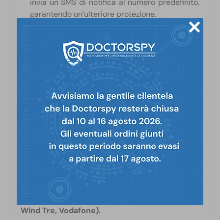
invia un SMS di notifica al numero predefinito,
garantendo un’ulteriore protezione.
Geofencing e avviso di movimento
: è
possibile definire una determinata area
geografica; se il localizzatore entra o esce da
quest’area, si riceve un avviso immediato.
Modalità di sospensione per il risparmio
della batteria
: in questa modalità, il
dispositivo limita il consumo energetico,
spegnendo il GPS e mantenendo il GSM a
basso consumo; si riattiva automaticamente in
caso di vibrazioni, SMS o chiamate.
Il localizzatore può funzionare sia con la
nostra SIM per localizzatore che con una
normale scheda SIM. La SIM non è inclusa.
In alternativa, è possibile utilizzare una SIM dei
principali operatori telefonici italiani (TIM,
Wind Tre, Vodafone).