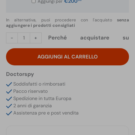
€
200
Aggiungi per
In alternativa, puoi procedere con l'acquisto
senza
aggiungere i prodotti consigliati
Localizzatore
Perché acquistare su
-
+
Satellitare
Occultato
AGGIUNGI AL CARRELLO
in
Porta
Monete
Doctorspy
per
Soddisfatti o rimborsati
Auto
Pacco riservato
quantità
Spedizione in tutta Europa
2 anni di garanzia
Assistenza pre e post vendita