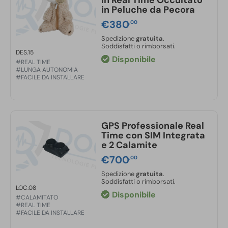
in Real Time Occultato
in Peluche da Pecora
€
380
,00
Spedizione
gratuita
.
Soddisfatti o rimborsati.
DES.15
Disponibile
#REAL TIME
#LUNGA AUTONOMIA
#FACILE DA INSTALLARE
GPS Professionale Real
Time con SIM Integrata
e 2 Calamite
€
700
,00
Spedizione
gratuita
.
Soddisfatti o rimborsati.
LOC.08
Disponibile
#CALAMITATO
#REAL TIME
#FACILE DA INSTALLARE