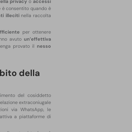
della privacy
o
accessi
le è consentito quando è
 illeciti
nella raccolta
fficiente
per ottenere
hanno avuto
un’effettiva
 venga provato il
nesso
ito della
cimento del cosiddetto
a relazione extraconiugale
ioni via WhatsApp, le
 attiva a piattaforme di