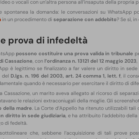
video o vocali con un’altra persona all’insaputa della propria pa
rge spontanea la domanda: le conversazioni su WhatsApp po
à
in un procedimento di
separazione con addebito
?​ Se sì, i
 prova di infedeltà
hatsApp
possono costituire una prova valida in tribunale
pe
di Cassazione
, con
l’ordinanza n. 13121 del 12 maggio 2023
,
p è legittimo se finalizzato a far valere un diritto in sede 
i del
D.lgs. n. 196 del 2003, art. 24 comma 1, lett. f
, il con
amentale quando è necessario per esercitare il diritto di difesa
a Cassazione, un marito aveva allegato al ricorso di separaz
no le relazioni extraconiugali della moglie. Gli screenshot e
o della madre
. La Corte d’Appello ha ritenuto utilizzabili tal
n diritto in sede giudiziaria
, e ha attribuito l’addebito dell
o di fedeltà.
 sottolineare che, sebbene l’acquisizione di tali prove p