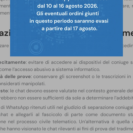
tamente. Una chat isolata o ambigua potrebbe non bastare,
menti affettivi o sessuali, sì.
ioni per l’uso delle chat com
izzare le conversazioni WhatsApp come prova in un procedi
lecitamente
: evitare di accedere ai dispositivi del coniuge 
 come l’accesso abusivo a sistema informatico.​
tà delle prove
: conservare gli screenshot o le trascrizioni
nsiderati manipolati.​
esto
: le chat devono essere valutate nel contesto generale dell
ebbero non essere sufficienti da sole a determinare l’addebito
 di WhatsApp ritenuti utili nel giudizio di separazione coniuga
 chat e allegarli al fascicolo di parte come documento 
ne nel processo civile telematico. Un’alternativa è quella
e hanno visionato le chat rilevanti ai fini di prova del tradime