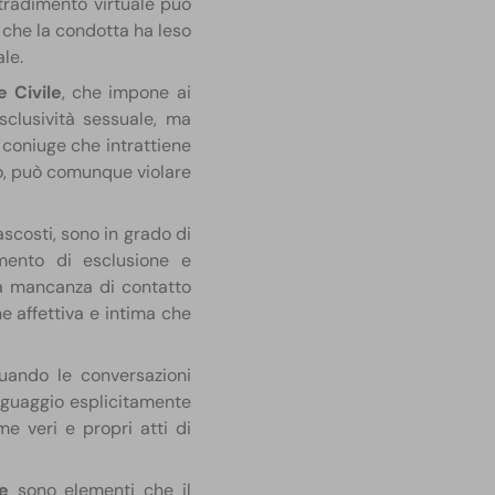
l tradimento virtuale può
 che la condotta ha leso
le.
e Civile
, che impone ai
sclusività sessuale, ma
 coniuge che intrattiene
lo, può comunque violare
scosti, sono in grado di
mento di esclusione e
 la mancanza di contatto
e affettiva e intima che
quando le conversazioni
inguaggio esplicitamente
e veri e propri atti di
le
sono elementi che il