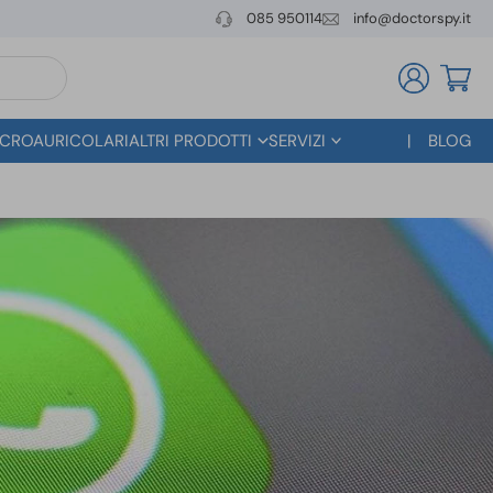
085 950114
info@doctorspy.it
CROAURICOLARI
ALTRI PRODOTTI
SERVIZI
BLOG