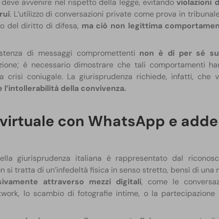
ta deve avvenire nel rispetto della legge, evitando
violazioni 
rui
. L’utilizzo di conversazioni private come prova in tribuna
o del diritto di difesa,
ma ciò non legittima comportamenti
esistenza di messaggi compromettenti
non è di per sé su
azione; è necessario dimostrare che tali comportamenti 
a crisi coniugale. La giurisprudenza richiede, infatti, che
 l’intollerabilità della convivenza.
virtuale con WhatsApp e addeb
e
ella giurisprudenza italiana è rappresentato dal riconos
on si tratta di un’infedeltà fisica in senso stretto, bensì di un
sivamente attraverso mezzi digitali
, come le conversaz
etwork, lo scambio di fotografie intime, o la partecipazione