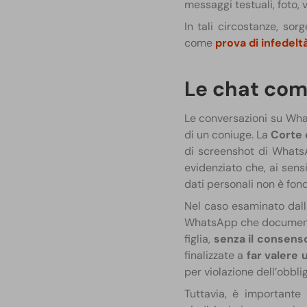
messaggi testuali, foto, 
In tali circostanze, so
come
prova di infedelt
Le chat come
​Le conversazioni su W
di un coniuge. La
Corte 
di screenshot di WhatsAp
evidenziato che, ai sens
dati personali non è fond
Nel caso esaminato dall
WhatsApp che documentava
figlia,
senza il consens
finalizzate a
far valere u
per violazione dell’obblig
Tuttavia, è importante