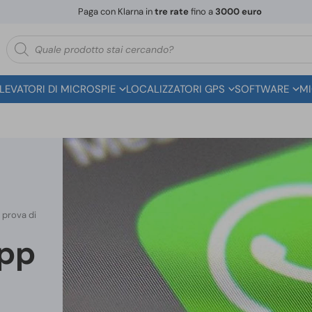
Paga con Klarna in
tre rate
fino a
3000 euro
Ricerca
prodotti
ILEVATORI DI MICROSPIE
LOCALIZZATORI GPS
SOFTWARE
MI
 prova di
App