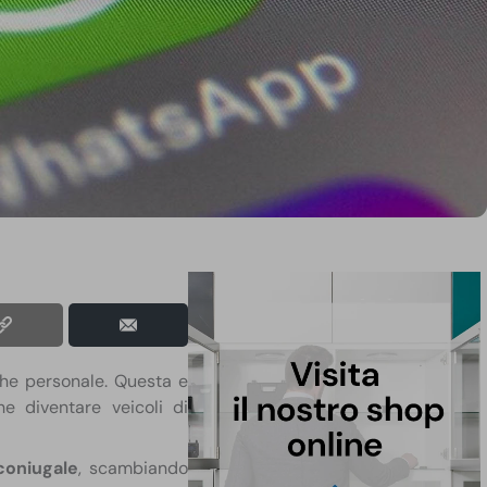
che personale. Questa e
e diventare veicoli di
coniugale
, scambiando