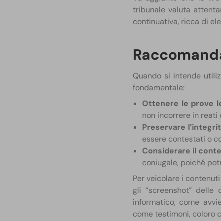
tribunale valuta atten
continuativa, ricca di ele
Raccomandaz
Quando si intende util
fondamentale:
Ottenere le prove 
non incorrere in reati
Preservare l’integri
essere contestati o co
Considerare il cont
coniugale, poiché potr
Per veicolare i contenuti
gli “screenshot” delle
informatico, come avvie
come testimoni, coloro ch