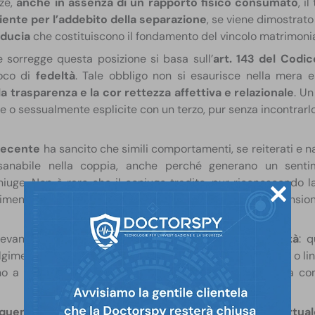
ze,
anche in assenza di un rapporto fisico consumato
, i
iente per l’addebito della separazione
, se viene dimostrato
fiducia
che costituiscono il fondamento del vincolo matrimonia
he sorregge questa posizione si basa sull’
art. 143 del Codic
roco di
fedeltà
. Tale obbligo non si esaurisce nella mera e
, la trasparenza e la cor rettezza affettiva e relazionale
. Un
e o sessualmente esplicite con un terzo, pur senza incontrar
 recente
ha sancito che simili comportamenti, se reiterati e na
nsanabile nella coppia, anche perché generano un senti
coniuge. Non è raro che il coniuge tradito, pur riconoscendo
adimento virtuale come
più insidioso
, proprio per la dimension
levante nei procedimenti è la
prova dell’intenzionalità
: 
lgimento emotivo, promessa di incontri futuri, complicità o l
ono a considerarle non come semplici scambi frivoli, ma com
quenza, il contenuto e la durata della relazione virtua