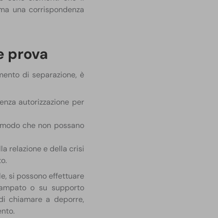
 ma una corrispondenza
e prova
mento di separazione, è
senza autorizzazione per
 in modo che non possano
a relazione e della crisi
.​
le, si possono effettuare
stampato o su supporto
 di chiamare a deporre,
nto.​