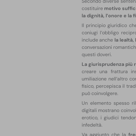
Secondo diverse senten
costituire
motivo suffic
la dignità, l’onore e la 
Il principio giuridico c
coniugi l’obbligo recip
include anche
la lealtà
conversazioni romantich
questi doveri.
La giurisprudenza più
creare una frattura i
umiliazione nell’altro 
fisico, percepisca il tr
può coinvolgere.
Un elemento spesso ri
digitali mostrano coinvo
erotico, i giudici tend
infedeltà.
Va aggiunto che la
fre