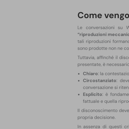
Come vengono
​Le conversazioni su W
“riproduzioni meccani
tali riproduzioni forma
sono prodotte non ne cont
Tuttavia, affinché il di
presentate, è necessario 
Chiaro
: la contestaz
Circostanziato
: dev
conversazione si riten
Esplicito
: è fondame
fattuale e quella ripro
Il disconoscimento deve
propria decisione.
In assenza di questi cr