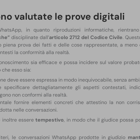
 valutate le prove digitali
hatsApp, in quanto riproduzioni informatiche, rientrano
che”
disciplinate dall’
articolo 2712 del Codice Civile
. Quest
no piena prova dei fatti e delle cose rappresentate, a meno 
esti la conformità alla realtà.​
sconoscimento sia efficace e possa incidere sul valore probat
che esso sia:​
ione deve essere espressa in modo inequivocabile, senza ambig
e specificare dettagliatamente gli aspetti contestati, indi
gono non conformi alla realtà.​
ntale fornire elementi concreti che attestino la non corri
dotta nelle conversazioni.​
 inoltre essere
tempestivo
, in modo che il giudice possa p
iteri, le conversazioni WhatsApp prodotte in giudizio
mant