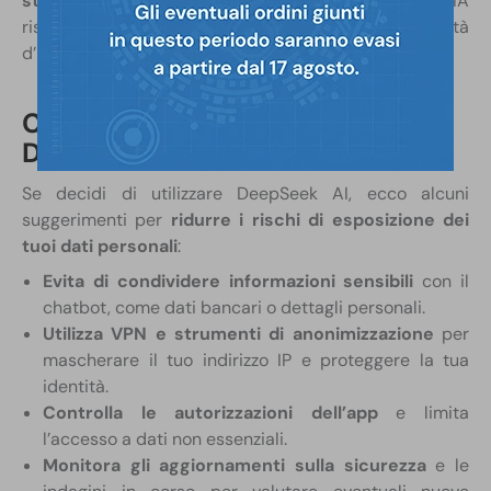
stringenti
per garantire che gli strumenti di IA
rispettino la sicurezza degli utenti e la libertà
d’informazione.
Come proteggersi dai rischi di
DeepSeek AI?
Se decidi di utilizzare DeepSeek AI, ecco alcuni
suggerimenti per
ridurre i rischi di esposizione dei
tuoi dati personali
:
Evita di condividere informazioni sensibili
con il
chatbot, come dati bancari o dettagli personali.
Utilizza VPN e strumenti di anonimizzazione
per
mascherare il tuo indirizzo IP e proteggere la tua
identità.
Controlla le autorizzazioni dell’app
e limita
l’accesso a dati non essenziali.
Monitora gli aggiornamenti sulla sicurezza
e le