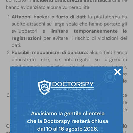
coinvolto in
incidenti di sicurezza informatica
che ne
hanno evidenziato alcune vulnerabilità.
Attacchi hacker e furto di dati:
la piattaforma ha
subito attacchi su larga scala che hanno portato gli
sviluppatori a
limitare temporaneamente le
registrazioni
per evitare il rischio di violazioni dei
dati.
Possibili meccanismi di censura:
alcuni test hanno
dimostrato che, se interrogato su argomenti
politicamente sensibili per il governo cinese,
DeepSeek evita risposte dirette o fornisce
versioni che rispecchiano la narrazione ufficiale
di Pechino
.
Diffusione di fake news:
il modello di AI potrebbe
essere influenzato per filtrare contenuti o diffondere
disinformazione, contribuendo alla manipolazione
dell’opinione pubblica.
Questi fattori dimostrano la necessità di
regole più