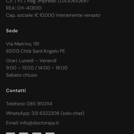
C.F. / P.I. / Reg. imprese: 02430610697
REA: CH-413010
Cap. sociale: € 10.000 interamente versato
Sede
Via Matrino, 191
65013 Città Sant’Angelo PE
Orari: Lunedì – Venerdì
9:00 – 13:00 / 14:00 – 18:00
Sabato chiuso
Contatti
Telefono: 085 950114
WhatsApp: 331 6322206 (solo chat)
Email: info@doctorspy.it