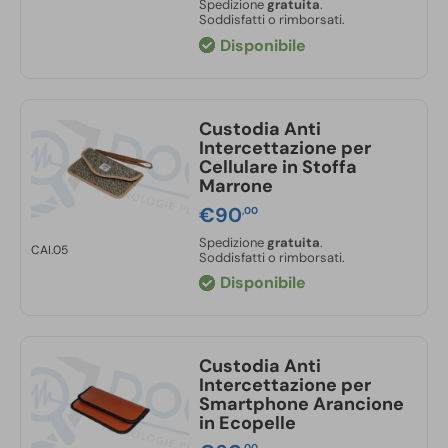
Spedizione
gratuita
.
originale
attuale
Soddisfatti o rimborsati.
era:
è:
Disponibile
€1.150,00.
€900,00.
Custodia Anti
Intercettazione per
Cellulare in Stoffa
Marrone
€
90
,00
Spedizione
gratuita
.
CAI.05
Soddisfatti o rimborsati.
Disponibile
Custodia Anti
Intercettazione per
Smartphone Arancione
in Ecopelle
,00