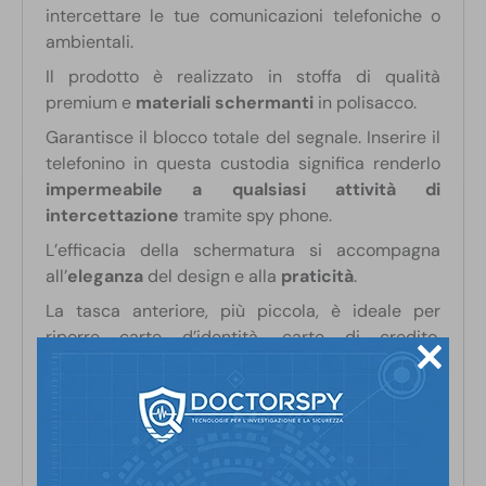
intercettare le tue comunicazioni telefoniche o
ambientali.
Il prodotto è realizzato in stoffa di qualità
premium e
materiali schermanti
in polisacco.
Garantisce il blocco totale del segnale. Inserire il
telefonino in questa custodia significa renderlo
impermeabile a qualsiasi attività di
intercettazione
tramite spy phone.
L’efficacia della schermatura si accompagna
all’
eleganza
del design e alla
praticità
.
La tasca anteriore, più piccola, è ideale per
riporre carte d’identità, carte di credito,
bancomat.
La tasca posteriore, più grande, è studiata per
riporre il tuo cellulare.
Il prodotto è estremamente
versatile
, si adatta a
quasi tutti gli smartphone sul mercato.