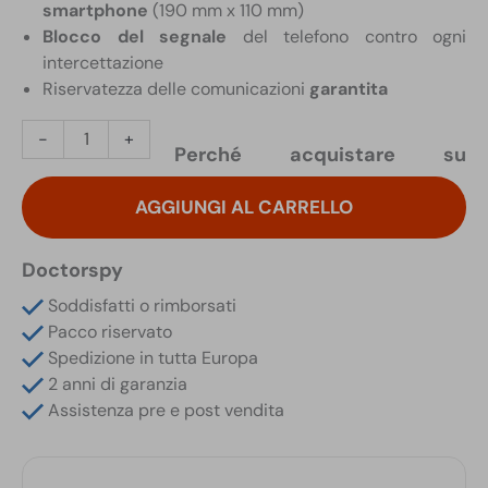
smartphone
(190 mm x 110 mm)
Blocco del segnale
del telefono contro ogni
intercettazione
Riservatezza delle comunicazioni
garantita
Custodia
-
+
Perché acquistare su
per
Cellulare
AGGIUNGI AL CARRELLO
Anti
Intercettazione
in
Doctorspy
Stoffa
Soddisfatti o rimborsati
Nera
Pacco riservato
quantità
Spedizione in tutta Europa
2 anni di garanzia
Assistenza pre e post vendita