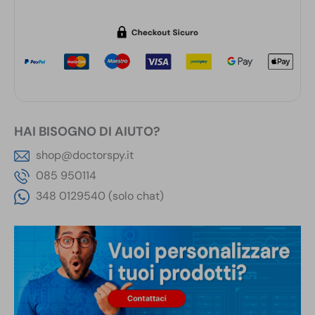
HAI BISOGNO DI AIUTO?
shop@doctorspy.it
085 950114
348 0129540 (solo chat)