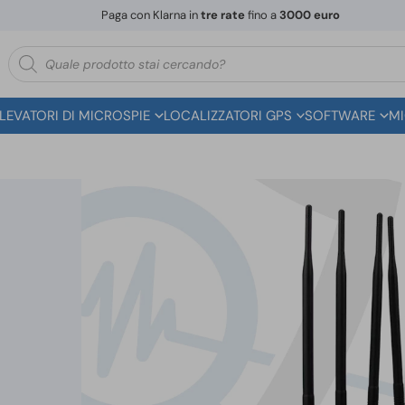
Paga con Klarna in
tre rate
fino a
3000 euro
Ricerca
prodotti
ILEVATORI DI MICROSPIE
LOCALIZZATORI GPS
SOFTWARE
MI