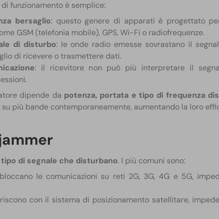
io di funzionamento è semplice:
nza bersaglio
: questo genere di apparati è progettato pe
ome GSM (telefonia mobile), GPS, Wi-Fi o radiofrequenze.
le di disturbo
: le onde radio emesse sovrastano il segna
lio di ricevere o trasmettere dati.
icazione
: il ricevitore non può più interpretare il segn
essioni.
rbatore dipende da
potenza, portata e tipo di frequenza di
e su più bande contemporaneamente, aumentando la loro effic
i jammer
l
tipo di segnale che disturbano
. I più comuni sono:
loccano le comunicazioni su reti 2G, 3G, 4G e 5G, impe
riscono con il sistema di posizionamento satellitare, impede