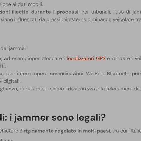
one ai dati mobili.
oni illecite durante i processi
: nei tribunali, l’uso di 
 siano influenzati da pressioni esterne o minacce veicolate tra
i dei jammer:
e,
ad esempioper bloccare i
localizzatori GPS
e rendere i vei
ti.
o,
per interrompere comunicazioni Wi-Fi o Bluetooth può 
i digitali.
glianza,
per eludere i sistemi di sicurezza e le telecamere di
li: i jammer sono legali?
chiature è
rigidamente regolato in molti paesi
, tra cui l’Ita
liana: