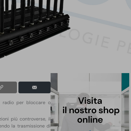
 radio per bloccare o
zioni più controverse, il
endo la trasmissione di