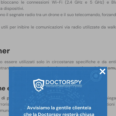
bloccano le connessioni Wi-Fi (2.4 GHz e 5 GHz) e Bl
ra dispositivi.
o il segnale radio tra un drone e il suo telecomando, forzando
:
utili per inibire le comunicazioni via radio utilizzate da walk
mer
 essere utilizzati solo in circostanze specifiche e da enti 
ntrano la
sicurezza nazionale
e la
gestione delle comu
ne e sicurezza nazionale
 di polizia
e le
agenzie governative di sicurezza
impiega
ristiche e criminali. Il loro utilizzo è cruciale in operazioni
municazioni può prevenire attacchi o azioni ostili.