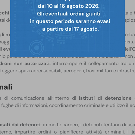
cchi con esplosivi telecomandati (IEDs):
è fondamentale b
alkie) per impedire l’attivazione remota di ordigni esplosi
i militari e diplomatici:
auto blindate di capi di Stato, ambas
ipaggiate con jammer mobili per neutralizzare minacce a dista
i eventi pubblici e summit internazionali:
G7, riunioni dell’
chio possono essere protette bloccando le comunicazioni non a
droni non autorizzati:
interrompere il collegamento tra un 
ggere spazi aerei sensibili, aeroporti, basi militari e infrastr
nali
e di comunicazione all’interno di
istituti di detenzione
fughe di informazioni, coordinamento criminale e utilizzo illecit
usati dai detenuti:
in molte carceri, i detenuti tentano di usa
erno, impartire ordini o pianificare attività criminali. 