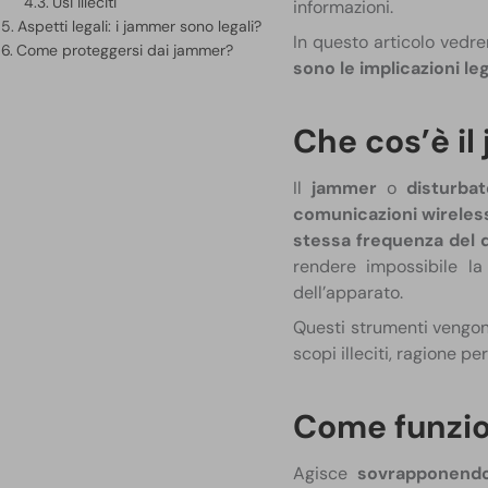
Usi illeciti
informazioni.
Aspetti legali: i jammer sono legali?
In questo articolo ved
Come proteggersi dai jammer?
sono le implicazioni leg
Che cos’è i
Il
jammer
o
disturba
comunicazioni wireles
stessa frequenza del d
rendere impossibile la
dell’apparato.
Questi strumenti vengon
scopi illeciti, ragione pe
Come funzi
Agisce
sovrapponendo