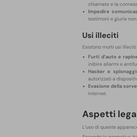
chiamate e la connessi
Impedire comunicazi
testimoni e giurie non
Usi illeciti
Esistono molti usi illecit
Furti d’auto e rapin
inibire allarmi e antifur
Hacker e spionaggi
autorizzati a dispositiv
Evasione della sorve
internet.
Aspetti lega
L’uso di queste apparec
Secondo la normativa ita