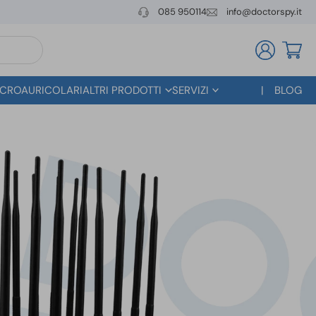
085 950114
info@doctorspy.it
CROAURICOLARI
ALTRI PRODOTTI
SERVIZI
BLOG