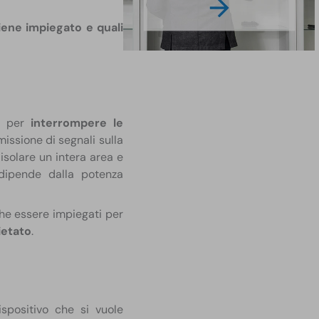
iene impiegato e quali
to per
interrompere le
issione di segnali sulla
isolare un intera area e
 dipende dalla potenza
he essere impiegati per
ietato
.
ispositivo che si vuole