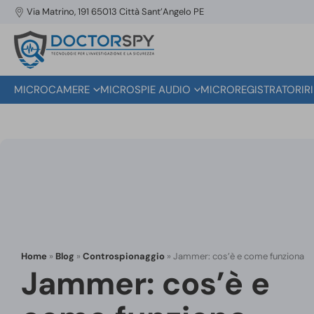
Via Matrino, 191 65013 Città Sant’Angelo PE
MICROCAMERE
MICROSPIE AUDIO
MICROREGISTRATORI
R
Home
»
Blog
»
Controspionaggio
»
Jammer: cos’è e come funziona
Jammer: cos’è e