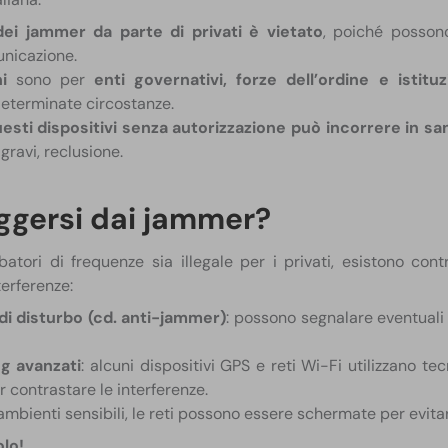
dei jammer da parte di privati è vietato
, poiché possono
unicazione.
i
sono per
enti governativi, forze dell’ordine e istitu
 determinate circostanze.
uesti dispositivi senza autorizzazione può incorrere in sa
 gravi, reclusione.
gersi dai jammer?
batori di frequenze sia illegale per i privati, esistono con
terferenze:
 di disturbo (cd. anti-jammer)
: possono segnalare eventuali 
g avanzati
: alcuni dispositivi GPS e reti Wi-Fi utilizzano te
 contrastare le interferenze.
n ambienti sensibili, le reti possono essere schermate per evita
olo!