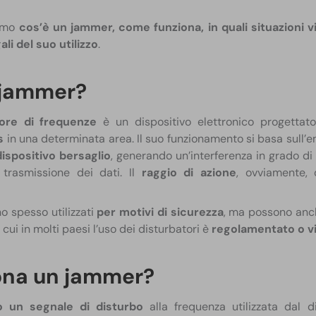
remo
cos’è un jammer, come funziona, in quali situazioni v
ali del suo utilizzo
.
l jammer?
tore di frequenze
è un dispositivo elettronico progetta
s
in una determinata area. Il suo funzionamento si basa sull’em
ispositivo bersaglio
, generando un’interferenza in grado di 
 trasmissione dei dati. Il
raggio di azione
, ovviamente,
o spesso utilizzati
per motivi di sicurezza
, ma possono anc
r cui in molti paesi l’uso dei disturbatori è
regolamentato o v
ona un jammer?
 un segnale di disturbo
alla frequenza utilizzata dal d