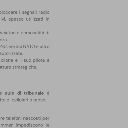
loccare i segnali radio
vi, spesso utilizzati in
ciatori e personalità di
nza.
ONU, vertici NATO e altre
utorizzate.
drone e il suo pilota è
utture strategiche.
e
aule di tribunale
è
o di cellulari o tablet.
re telefoni nascosti per
I jammer impediscono le