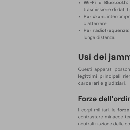
Wi-Fi e Bluetooth:
trasmissione di dati t
Per droni:
interrompon
o atterrare.
Per radiofrequenze
lunga distanza.
Usi dei jam
Questi apparati possono
legittimi principali
rie
carcerari e giudiziari
.
Forze dell’ordi
I corpi militari, le
forze
contrastare minacce terro
neutralizzazione delle co