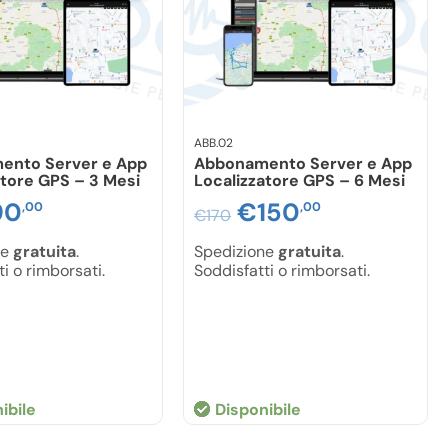
ABB.02
ento Server e App
Abbonamento Server e App
atore GPS – 3 Mesi
Localizzatore GPS – 6 Mesi
90
Il
Il
€
150
Il
,00
,00
€
170
ezzo
prezzo
prezzo
prezzo
ne
gratuita
.
Spedizione
gratuita
.
i o rimborsati.
Soddisfatti o rimborsati.
iginale
attuale
originale
attuale
a:
è:
era:
è:
10,00.
€90,00.
€170,00.
€150,00.
ibile
Disponibile