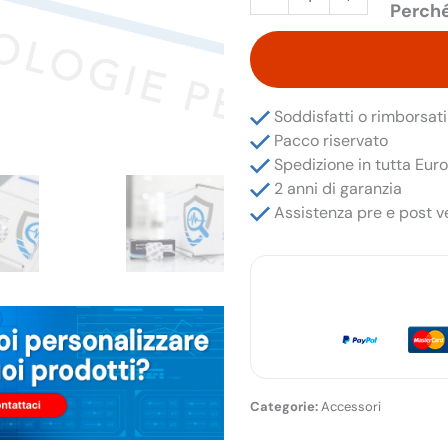
Perché
per
Micro
Auricolare
–
1
Soddisfatti o rimborsati
pezzo
Pacco riservato
quantità
Spedizione in tutta Eur
2 anni di garanzia
Assistenza pre e post v
Accessori