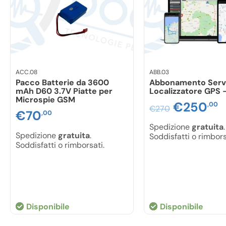
ACC.08
ABB.03
Pacco Batterie da 3600
Abbonamento Serv
mAh D60 3.7V Piatte per
Localizzatore GPS –
Microspie GSM
Il
€
250
Il
,00
€
270
€
70
,00
prezzo
p
Spedizione
gratuita
.
Spedizione
gratuita
.
Soddisfatti o rimbors
original
a
Soddisfatti o rimborsati.
era:
è
€270,00
€
Disponibile
Disponibile