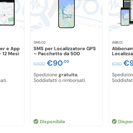
SMS.02
ABB.01
er e App
SMS per Localizzatore GPS
Abbonam
 12 Mesi
– Pacchetto da 500
Localizz
Il
€
90
Il
Il
€
,00
€
100
€
110
rezzo
prezzo
prezzo
pr
Spedizione
gratuita
.
Spedizio
ati.
Soddisfatti o rimborsati.
Soddisfatt
e
ttuale
originale
attuale
or
:
era:
è:
er
.
250,00.
€100,00.
€90,00.
€1
Disponibile
Dispon