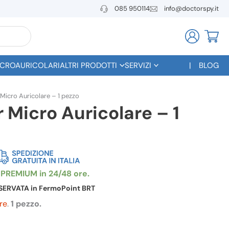
085 950114
info@doctorspy.it
CROAURICOLARI
ALTRI PRODOTTI
SERVIZI
BLOG
 Micro Auricolare – 1 pezzo
r Micro Auricolare – 1
ezzo
e
uale
RISERVATA in FermoPoint BRT
re
.
1 pezzo.
0,00.