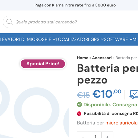
Paga con Klarna in
tre rate
fino a
3000 euro
Ricerca
prodotti
ILEVATORI DI MICROSPIE
LOCALIZZATORI GPS
SOFTWARE
MI
Home
»
Accessori
»
Batteria per
Special Price!
Batteria pe
pezzo
Il
€
10
Il
,00
€
15
prezzo
pr
Disponibile
original
att
Possibilità di consegna 
era:
è:
Batteria per
micro auricola
€15,00.
€1
Batteria
-
+