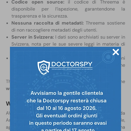
Codice open source:
il codice di Threema è
disponibile per l’ispezione, garantendone la
trasparenza e la sicurezza.
Nessuna raccolta di metadati:
Threema sostiene
di non raccogliere metadati degli utenti.
Server in Svizzera:
I dati sono archiviati su server in
Svizzera, nota per le sue severe leggi in materia di
privacy.
Funzioni business:
Threema Work prevede funzioni
specifiche per la comunicazione aziendale come
sondaggi o liste di distribuzione.
Threema è disponibile per
Android
e
iOS
e in versione
web
.
Wickr Aws
AWS Wick (ex Wickr Me) è un’app sicura, acquisita da
Amazon Web Services (AWS). Si rivolge ad aziende,
agenzie governative e a chiunque necessiti di una