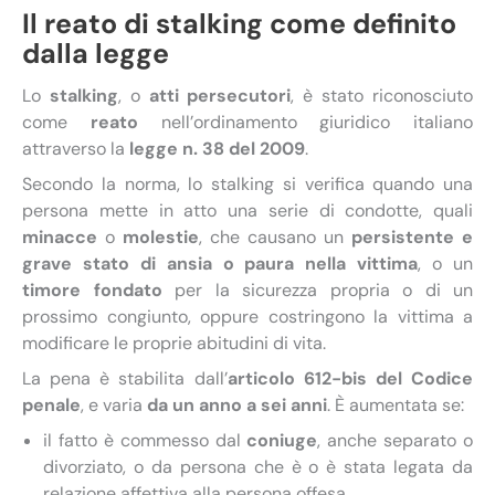
Il reato di stalking come definito
dalla legge
Lo
stalking
, o
atti persecutori
, è stato riconosciuto
come
reato
nell’ordinamento giuridico italiano
attraverso la
legge n. 38 del 2009
.
Secondo la norma, lo stalking si verifica quando una
persona mette in atto una serie di condotte, quali
minacce
o
molestie
, che causano un
persistente e
grave stato di ansia o paura nella vittima
, o un
timore fondato
per la sicurezza propria o di un
prossimo congiunto, oppure costringono la vittima a
modificare le proprie abitudini di vita.
La pena è stabilita dall’
articolo 612-bis del Codice
penale
, e varia
da un anno a sei anni
. È aumentata se:
il fatto è commesso dal
coniuge
, anche separato o
divorziato, o da persona che è o è stata legata da
relazione affettiva alla persona offesa