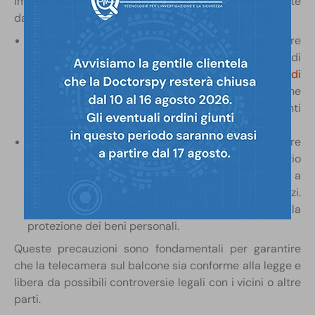
importante aderire a specifiche condizioni stabilite
dalla legge.
Informativa pubblica:
è necessario informare
chiaramente il pubblico riguardo alla presenza di
telecamere. Come? Attraverso
l’installazione di
cartelli di videosorveglianza
ben visibili che
spieghino la presenza e lo scopo degli impianti
audiovisivi.
Limitazione dell’area di copertura:
le telecamere
devono monitorare lo spazio privato del proprietario
e non devono estendere il loro raggio di azione a
spazi aperti al pubblico o proprietà di terzi.
L’obiettivo deve essere circoscritto alla tutela e alla
protezione dei beni personali.
Queste precauzioni sono fondamentali per garantire
che la telecamera sul balcone sia conforme alla legge e
libera da possibili controversie legali con i vicini o altre
parti.