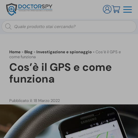
Ricerca
prodotti
Home
»
Blog
»
Investigazione e spionaggio
»
Cos’è il GPS e
come funziona
Cos’è il GPS e come
funziona
Pubblicato il: 18 Marzo 2022