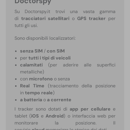
Doctorspy
Su Doctorspy.it trovi una vasta gamma
di
tracciatori satellitari
o
GPS tracker
per
tutti gli usi.
Sono disponibili localizzatori:
senza SIM
/
con SIM
per
tutti i tipi di veicoli
calamitati
(per aderire alle superfici
metalliche)
con
microfono
o senza
Real Time
(tracciamento della posizione
in
tempo reale
)
a batteria
o
a corrente
I tracker sono dotati di
app per cellulare
e
tablet (
iOS
e
Android
) o interfaccia web per
monitorare la posizione. Il
servizio
cloud
memorizza lo storico dei dati.