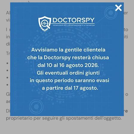
quarzo
)
Alcuni dispositivi hanno anche un
display
per
visualizzare la posizione.
I ricevitori hanno un certo
numero di canali
. Questo
indica la quantità di segnali provenienti da satelliti
diversi che il dispositivo può elaborare in parallelo.
Tra i dispositivi che sfruttano il GPS troviamo:
smartphone
e
tablet
computer portatili
tracker GPS
smartwatch
GPS sono integrati in automobili di ultima generazione o
aerei.
Di solito i ricevitori hanno anche una
app
o un
software
proprietario per seguire gli spostamenti dell’oggetto.