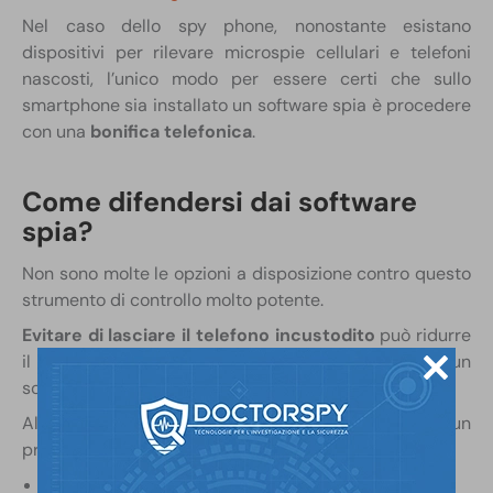
Nel caso dello spy phone, nonostante esistano
dispositivi per rilevare microspie cellulari e telefoni
nascosti, l’unico modo per essere certi che sullo
smartphone sia installato un software spia è procedere
con una
bonifica telefonica
.
Come difendersi dai software
spia?
Non sono molte le opzioni a disposizione contro questo
strumento di controllo molto potente.
Evitare di lasciare il telefono incustodito
può ridurre
il rischio che sul dispositivo venga installato un
software di controllo.
Alcuni
segnali rivelatori
della presenza di un
programma spia sul telefono sono:
eccessivo surriscaldamento
dello smartphone