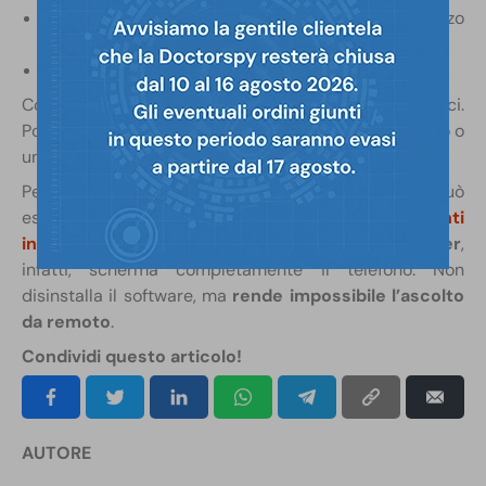
consumo di traffico abnorme
rispetto all’utilizzo
effettivo
batteria
che si scarica
troppo rapidamente
Come si vede, però, si tratta di segnali generici.
Potrebbero indicare anche un cattivo uso del telefono o
un suo naturale deterioramento.
Per proteggersi dagli effetti di un software spia può
essere utile dotarsi di una
custodia anti
intercettazione per cellulare
. La
custodia jammer
,
infatti, scherma completamente il telefono. Non
disinstalla il software, ma
rende impossibile l’ascolto
da remoto
.
Condividi questo articolo!
AUTORE