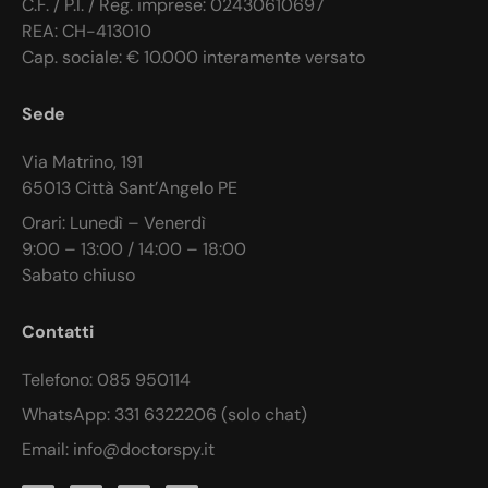
C.F. / P.I. / Reg. imprese: 02430610697
REA: CH-413010
Cap. sociale: € 10.000 interamente versato
Sede
Via Matrino, 191
65013 Città Sant’Angelo PE
Orari: Lunedì – Venerdì
9:00 – 13:00 / 14:00 – 18:00
Sabato chiuso
Contatti
Telefono: 085 950114
WhatsApp: 331 6322206 (solo chat)
Email: info@doctorspy.it