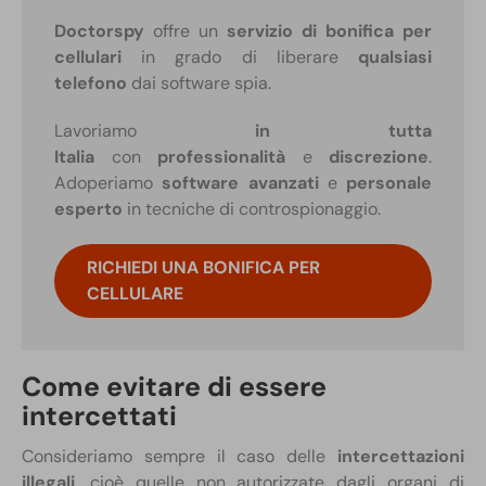
Doctorspy
offre un
servizio di bonifica per
cellulari
in grado di liberare
qualsiasi
telefono
dai software spia.
Lavoriamo
in tutta
Italia
con
professionalità
e
discrezione
.
Adoperiamo
software avanzati
e
personale
esperto
in tecniche di controspionaggio.
RICHIEDI UNA BONIFICA PER
CELLULARE
Come evitare di essere
intercettati
Consideriamo sempre il caso delle
intercettazioni
illegali
, cioè quelle non autorizzate dagli organi di