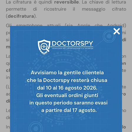
La cifratura è quindi
reversibile
. La chiave di lettura
permette di ricostruire il messaggio cifrato
(
decifratura
).
Gli smartphone attuali (sia Apple che Android)
posseggono alcuni
sistemi di cifratura
. Questi sistemi
si occupano dei
dati in memoria
e nelle
app di
messaggistica
(WhatsApp, Telegram ecc.)
La tecnica adoperata è la
File-based Encryption
. Con
questo sistema,
file diversi vengono crittografati con
chiavi diverse
che possono essere sbloccate
indipendentemente.
(L’alternativa è la
Full-disk Encryption
, tipicamente
adoperata sui PC, che consente di
criptare l’intero
disco
.)
Le chiavi per decriptare i dati sono salvate all’interno
del dispositivo.
In linea di massima, la loro collocazione
dipende dallo