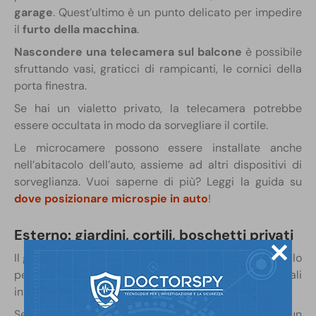
garage
. Quest’ultimo è un punto delicato per impedire
il
furto della macchina
.
Nascondere una telecamera sul balcone
è possibile
sfruttando vasi, graticci di rampicanti, le cornici della
porta finestra.
Se hai un vialetto privato, la telecamera potrebbe
essere occultata in modo da sorvegliare il cortile.
Le microcamere possono essere installate anche
nell’abitacolo dell’auto, assieme ad altri dispositivi di
sorveglianza. Vuoi saperne di più? Leggi la guida su
dove posizionare microspie in auto
!
Esterno: giardini, cortili, boschetti privati
Il
giardino
è un luogo cruciale. Va tenuto sotto controllo
per monitorare chiunque guardi la casa, potenziali
intrusi, bambini o animali.
Se il giardino è in realtà un’area più ampia (per es. un