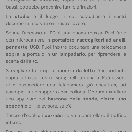
bassi, potrebbe prevenire furti o effrazioni.
Lo
studio
è il luogo in cui custodiamo i nostri
documenti riservati e il nostro lavoro.
Spiare l’accesso al PC è una buona mossa. Puoi farlo
con microcamere in
portafoto
,
raccoglitori ad anelli
,
pennette USB
. Puoi inoltre occultare una telecamera
sopra la porta
o in un
lampadario
, per riprendere la
scena dall’alto.
Sorvegliare la propria
camera da letto
è importante
soprattutto se custodisci gioielli o denaro. Può essere
utile nascondere una telecamera già occultata, ad
esempio in un supporto per collana. Oppure installare
una spy cam nel
bastone delle tende
,
dietro uno
specchio
o il televisore, se c’è.
Tenere d’occhio i
corridoi
serve a controllare il traffico
interno.
Piazzare una videocamera in prossimità di una