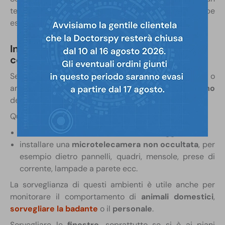
terreno coltivato, un boschetto o un podere), potrebbe
essere opportuno l’installazione di
fototrappole
.
Interno: il soggiorno, la cucina, le aree
comuni e di passaggio (scale, corridoi)
Se la tua esigenza è sorvegliare bambini, babysitter o
anziani, gli ambienti come la
cucina
o il
soggiorno
della tua abitazione, sono fondamentali.
Qui puoi scegliere:
usare una
microcamera nascosta in oggetti
installare una
microtelecamera non occultata
, per
esempio dietro pannelli, quadri, mensole, prese di
corrente, lampade a parete ecc.
La sorveglianza di questi ambienti è utile anche per
monitorare il comportamento di
animali domestici
,
sorvegliare la badante
o il
personale
.
Sorvegliare le
finestre
, soprattutto se si è ai piani