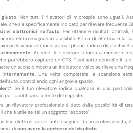
o giusto
. Non tutti i rilevatori di microspie sono uguali. As
nale, che sia specificamente indicato per rilevare frequenze G
itivi elettronici nell’auto
. Per ottenere risultati ottimali,
rumore elettromagnetico possibile. Prima di effettuare la sca
ronici nelle vicinanze, inclusi smartphone, radio e dispositivi Bl
inuziosamente
. Accendi il rilevatore e inizia a muoverti int
che potrebbero ospitare un GPS. Tieni sotto controllo il tuo
mette un suono o mostra un indicatore visivo se rileva una fre
e internamente
. Una volta completata la scansione ester
dell’auto, controllando ogni angolo e spazio.
lert”
. Se il tuo rilevatore indica qualcosa in una particol
iù per identificare la fonte del segnale.
re un rilevatore professionale è dato dalla possibilità di
usu
. Il che è utile se sei un soggetto “esposto”.
 bonifica elettronica dell’auto eseguita da un professionista, 
omma, di
non avere la certezza del risultato
.