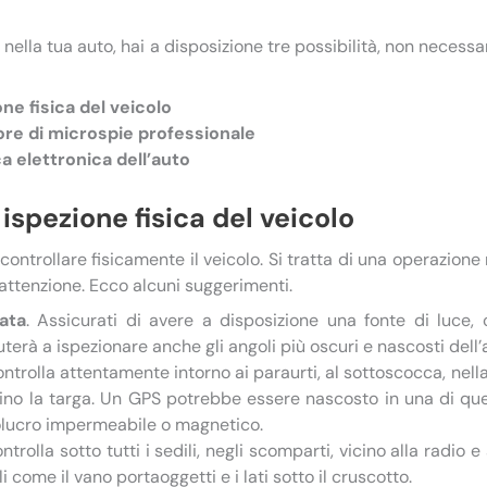
nella tua auto, hai a disposizione tre possibilità, non necess
ne fisica del veicolo
ore di microspie professionale
ca elettronica dell’auto
ispezione fisica del veicolo
 controllare fisicamente il veicolo. Si tratta di una operazion
ttenzione. Ecco alcuni suggerimenti.
ata
. Assicurati di avere a disposizione una fonte di luce
terà a ispezionare anche gli angoli più oscuri e nascosti dell’
ontrolla attentamente intorno ai paraurti, al sottoscocca, nella
sino la targa. Un GPS potrebbe essere nascosto in una di qu
olucro impermeabile o magnetico.
ontrolla sotto tutti i sedili, negli scomparti, vicino alla radio e
i come il vano portaoggetti e i lati sotto il cruscotto.