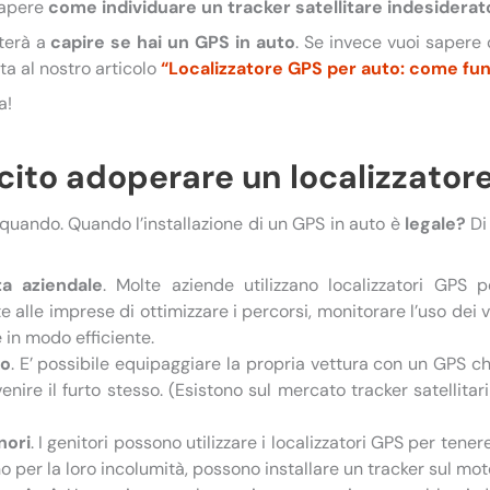
Sapere
come individuare un tracker satellitare indesiderat
uterà a
capire se hai un GPS in auto
. Se invece vuoi sapere
ata al nostro articolo
“Localizzatore GPS per auto: come fun
a!
cito adoperare un localizzator
 quando. Quando l’installazione di un GPS in auto è
legale?
Di 
ta aziendale
. Molte aziende utilizzano localizzatori GPS p
e alle imprese di ottimizzare i percorsi, monitorare l’uso dei v
e in modo efficiente.
to
. E’ possibile equipaggiare la propria vettura con un GPS che
enire il furto stesso. (Esistono sul mercato tracker satellita
nori
. I genitori possono utilizzare i localizzatori GPS per tene
no per la loro incolumità, possono installare un tracker sul mot