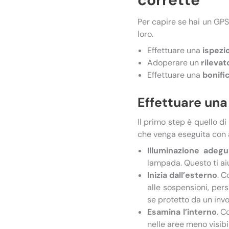
Per capire se hai un GPS 
loro.
Effettuare una
ispezio
Adoperare un
rilevat
Effettuare una
bonifi
Effettuare una 
Il primo step è quello di
che venga eseguita con a
Illuminazione adegu
lampada. Questo ti aiu
Inizia dall’esterno
. C
alle sospensioni, per
se protetto da un inv
Esamina l’interno
. C
nelle aree meno visibil