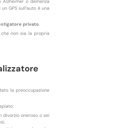
di Alzheimer o demenza
di un GPS sull’auto è una
estigatore privato
.
 che non sia la propria
lizzatore
entato la preoccupazione
spiato:
un divorzio oneroso o sei
ti.