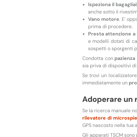
Ispeziona il bagaglia
anche sotto il rivesti
Vano motore
. E’ op
prima di procedere.
Presta attenzione a f
e modelli dotati di ca
sospetti o sporgenti 
Condotta con
pazienza
sia priva di dispositivi 
Se trovi un localizzator
immediatamente un
pro
Adoperare un r
Se la ricerca manuale non
rilevatore di microspi
GPS nascosto nella tua a
Gli apparati TSCM sono 