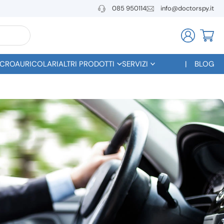
085 950114
info@doctorspy.it
CROAURICOLARI
ALTRI PRODOTTI
SERVIZI
BLOG