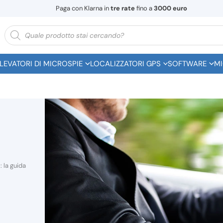
Paga con Klarna in
tre rate
fino a
3000 euro
Ricerca
prodotti
ILEVATORI DI MICROSPIE
LOCALIZZATORI GPS
SOFTWARE
MI
 la guida