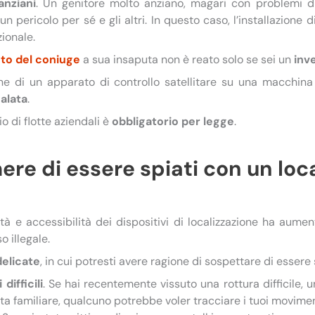
anziani
. Un genitore molto anziano, magari con problemi 
un pericolo per sé e gli altri. In questo caso, l’installazione 
ionale.
uto del coniuge
a sua insaputa non è reato solo se sei un
inv
ione di un apparato di controllo satellitare su una macchina
alata
.
o di flotte aziendali è
obbligatorio per legge
.
e di essere spiati con un loca
ità e accessibilità dei dispositivi di localizzazione ha aum
o illegale.
delicate
, in cui potresti avere ragione di sospettare di essere 
difficili
. Se hai recentemente vissuto una rottura difficile, 
ta familiare, qualcuno potrebbe voler tracciare i tuoi movimen