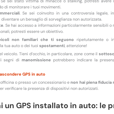
. Se sei stato vittima di minacce o stalking, potresti avere
o di monitorare i tuoi movimenti.
ommerciali
. Se sei coinvolto in una controversia legale, i
 diventare un bersaglio di sorveglianza non autorizzata.
te
. Se hai accesso a informazioni particolarmente sensibili o r
onali, potresti essere un obiettivo.
icoli non familiari che ti seguono
ripetutamente o in
a tua auto o dei tuoi
spostamenti
, attenzione!
l veicolo. Tieni d’occhio, in particolare, zone come il
sottos
li segni di
manomissione
potrebbero indicare la presenz
ascondere GPS in auto
a officina o presso un concessionario e
non hai piena fiducia
r verificare la presenza di dispositivi non autorizzati.
i un GPS installato in auto: le