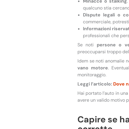
Minacce o stalking
qualcuno stia cercand
Dispute legali o c
commerciale, potresti
Informazioni riserva
professionali che pers
Se noti
persone o ve
preoccuparsi troppo dell
Idem se noti anomalie ne
vano motore
. Eventua
monitoraggio.
Leggi l’articolo:
Dove n
Hai portato l’auto in un
avere un valido motivo pe
Capire se ha
corrette