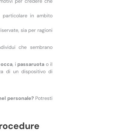
 motivi per credere che
n particolare in ambito
iservate, sia per ragioni
dividui che sembrano
cocca
, i
passaruota
o il
a di un dispositivo di
 nel personale?
Potresti
 procedure