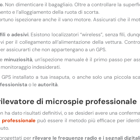
io
. Non dimenticare il bagagliaio. Oltre a controllare la superfi
mento e l’alloggiamento della ruota di scorta.
portuno ispezionare anche il vano motore. Assicurati che il mo
ili o adesivi
. Esistono localizzatori “wireless”, senza fili, dun
vi per il collegamento all’alimentazione della vettura. Contro
per assicurarti che non appartengano a un GPS.
e
minuziosità
, un’ispezione manuale è il primo passo per ass
di monitoraggio indesiderati.
e GPS installato a tua insaputa, o anche solo una piccola sc
fessionista
o le
autorità
.
ilevatore di microspie professionale
 ha dato risultati definitivi, o se desideri avere una conferma u
e professionale
può essere il metodo più efficace per identi
uto.
progettati per
rilevare le frequenze radio e i segnali digital