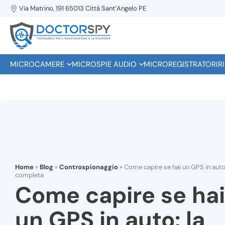
Via Matrino, 191 65013 Città Sant’Angelo PE
MICROCAMERE
MICROSPIE AUDIO
MICROREGISTRATORI
R
Home
»
Blog
»
Controspionaggio
»
Come capire se hai un GPS in auto:
completa
Come capire se hai
un GPS in auto: la