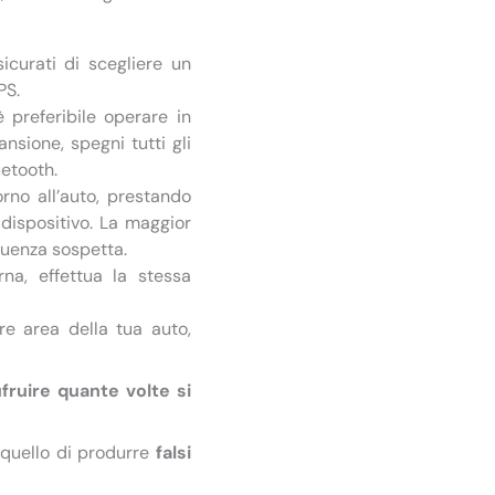
sicurati di scegliere un
PS.
 è preferibile operare in
nsione, spegni tutti gli
uetooth.
orno all’auto, prestando
 dispositivo. La maggior
quenza sospetta.
na, effettua la stessa
are area della tua auto,
fruire quante volte si
è quello di produrre
falsi