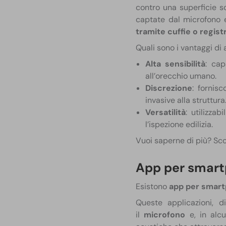
contro una superficie s
captate dal microfono
tramite cuffie o registr
Quali sono i vantaggi di
Alta sensibilità
: cap
all’orecchio umano.
Discrezione
: fornis
invasive alla struttura
Versatilità
: utilizzab
l’ispezione edilizia.
Vuoi saperne di più? Sco
App per smar
Esistono
app per smar
Queste applicazioni, d
il
microfono
e, in alcu