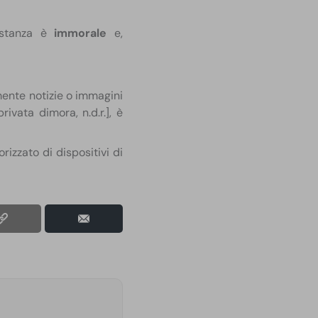
a stanza è
immorale
e,
mente notizie o immagini
rivata dimora, n.d.r.], è
orizzato di dispositivi di