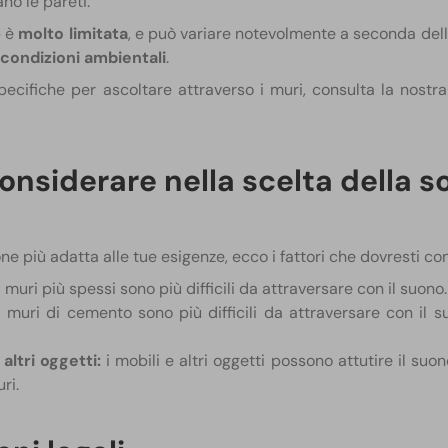
no le pareti.
p è
molto limitata
, e può variare notevolmente a seconda del
condizioni ambientali
.
ecifiche per ascoltare attraverso i muri, consulta la nostr
 considerare nella scelta della s
one più adatta alle tue esigenze, ecco i fattori che dovresti co
 muri più spessi sono più difficili da attraversare con il suono.
 muri di cemento sono più difficili da attraversare con il s
altri oggetti:
i mobili e altri oggetti possono attutire il suon
ri.