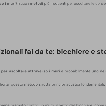
so i muri?
Ecco i
metodi
più frequenti per ascoltare le conver
zionali fai da te: bicchiere e s
 per ascoltare attraverso i muri
è probabilmente
uno dei
icità, questo metodo sfrutta principi acustici fondamentali.
viene premuto contro un muro, il vetro del bicchiere, come