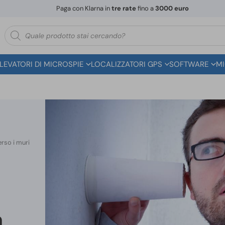
Paga con Klarna in
tre rate
fino a
3000 euro
Ricerca
prodotti
ILEVATORI DI MICROSPIE
LOCALIZZATORI GPS
SOFTWARE
MI
rso i muri
a