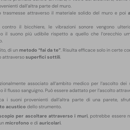
venienti dall’altra parte del muro.
o trasmesse attraverso il materiale solido del muro e poi
 contro il bicchiere, le vibrazioni sonore vengono ulte
o il suono più udibile rispetto a quello che l’orecchio 
o.
ito, di un
metodo “fai da te”
. Risulta efficace solo in certe c
o attraverso
superfici sottili
.
zionalmente associato all’ambito medico per l’ascolto dei s
o il flusso sanguigno. Può essere adattato per l’ascolto attrav
ca i suoni provenienti dall’altra parte di una parete, sfr
to acustico
dello strumento.
scopio per ascoltare attraverso i muri
, potrebbe essere 
 un
microfono
e di
auricolari
.