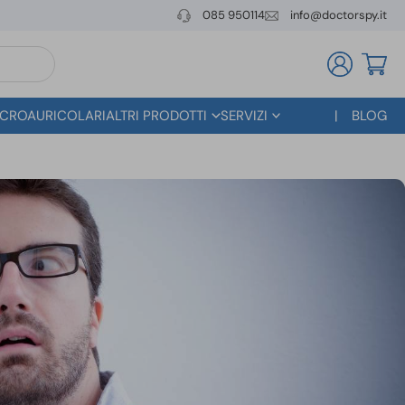
085 950114
info@doctorspy.it
CROAURICOLARI
ALTRI PRODOTTI
SERVIZI
BLOG