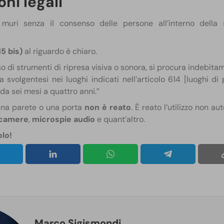
ni legali
i muri senza il consenso delle persone all’interno dell
5 bis)
al riguardo è chiaro.
o di strumenti di ripresa visiva o sonora, si procura indebita
ta svolgentesi nei luoghi indicati nell’articolo 614 [luoghi di p
da sei mesi a quattro anni.”
una parete o una porta
non è reato
. È reato l’utilizzo non aut
camere
,
microspie audio
e quant’altro.
olo!
Marco Sigismondi