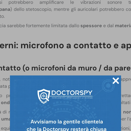
 potrebbero amplificare le vibrazioni sonore 
pana
) dello stetoscopio, mentre gli auricolari potrebbero co
to.
cacia sarebbe fortemente limitata dallo
spessore
e dal
materi
rni: microfono a contatto e a
ntatto (o microfoni da muro / da pare
, noti anche come
microfoni da muro o da parete
, rapp
a per l’ascolto attraverso le barriere fisiche.
no progettati per captare le vibrazioni sonore diretta
 onde sonore in segnali audio
che possono essere ascoltati 
à di rilevare
suoni a bassa frequenza
e
vibrazioni che no
io umano
, i microfoni da parete sono
strumenti potenti
per l’
o equipaggiati con un
trasduttore
sensibile alle vibrazioni