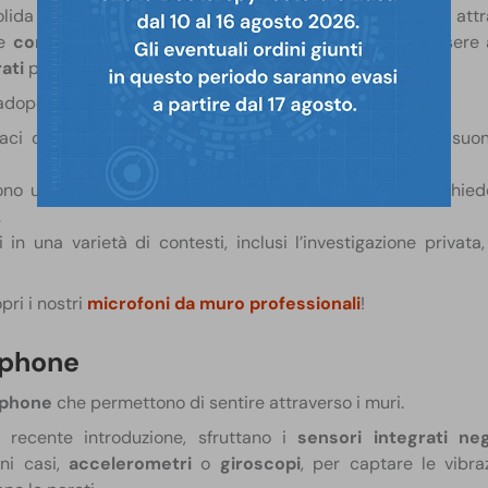
olida come un muro. Le vibrazioni sonore che viaggiano att
 e
convertite in segnali elettrici
, che poi possono essere
ati
per un’analisi successiva.
 adoperare questi dispositivi?
aci di rilevare un’ampia gamma di frequenze, inclusi suon
cono un metodo per sentire attraverso i muri senza richiede
.
ili in una varietà di contesti, inclusi l’investigazione privata
pri i nostri
microfoni da muro professionali
!
tphone
tphone
che permettono di sentire attraverso i muri.
i recente introduzione, sfruttano i
sensori integrati ne
ni casi,
accelerometri
o
giroscopi
, per captare le vibr