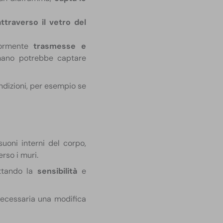
attraverso il vetro del
riormente
trasmesse e
umano potrebbe captare
ondizioni, per esempio se
uoni interni del corpo,
erso i muri.
uttando la
sensibilità
e
necessaria una modifica