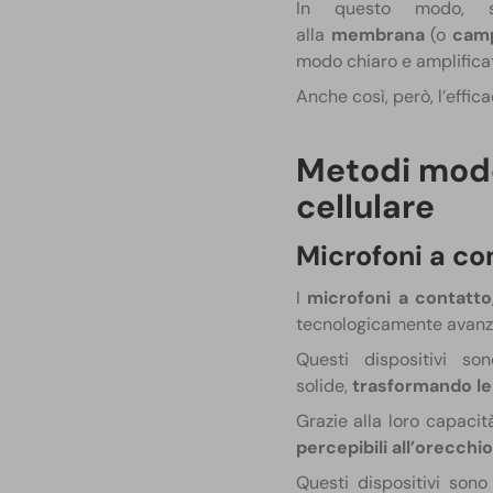
In questo modo, si
alla
membrana
(o
cam
modo chiaro e amplifica
Anche così, però, l’effi
Metodi mode
cellulare
Microfoni a co
I
microfoni a contatto
tecnologicamente avanzat
Questi dispositivi so
solide,
trasformando le
Grazie alla loro capacit
percepibili all’orecch
Questi dispositivi son