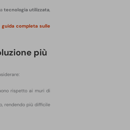
la
tecnologia utilizzata
,
a
guida completa sulle
oluzione più
nsiderare:
uono rispetto ai muri di
o, rendendo più difficile