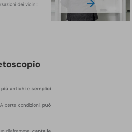
sazioni dei vicini:
tetoscopio
 più antichi
e
semplici
 A certe condizioni,
può
 un diaframma,
capta le